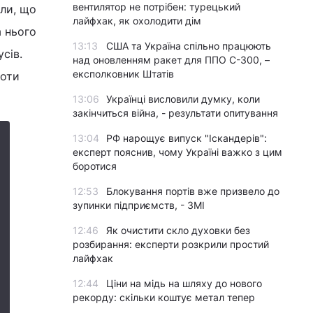
вентилятор не потрібен: турецький
ли, що
лайфхак, як охолодити дім
а нього
13:13
США та Україна спільно працюють
сів.
над оновленням ракет для ППО С-300, –
експолковник Штатів
роти
13:06
Українці висловили думку, коли
закінчиться війна, - результати опитування
13:04
РФ нарощує випуск "Іскандерів":
експерт пояснив, чому Україні важко з цим
боротися
12:53
Блокування портів вже призвело до
зупинки підприємств, - ЗМІ
12:46
Як очистити скло духовки без
розбирання: експерти розкрили простий
лайфхак
12:44
Ціни на мідь на шляху до нового
рекорду: скільки коштує метал тепер