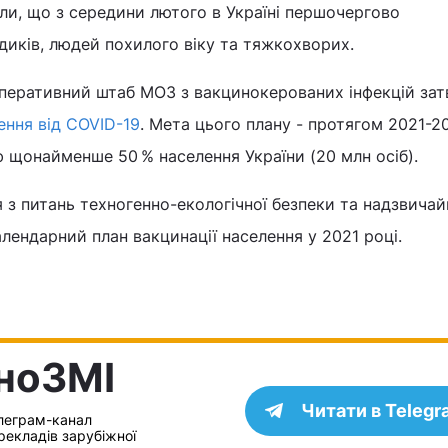
ли, що з середини лютого в Україні першочергово
иків, людей похилого віку та тяжкохворих.
оперативний штаб МОЗ з вакцинокерованих інфекцій за
лення від COVID-19
. Мета цього плану - протягом 2021-2
 щонайменше 50 % населення України (20 млн осіб).
я з питань техногенно-екологічної безпеки та надзвича
лендарний план вакцинації населення у 2021 році.
IноЗМI
Читати в Telegr
леграм-канал
рекладів зарубіжної