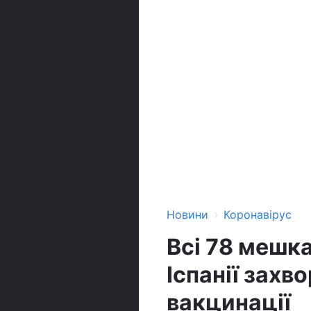
›
Новини
Коронавірус
Всі 78 мешка
Іспанії захв
вакцинації