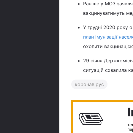
Раніше у МОЗ заявля
вакцинуватимуть мед
У грудні 2020 року 
план імунізації насе
охопити вакцинацією
29 січня Держкомісі
ситуацій схвалила ка
коронавірус
те
пе