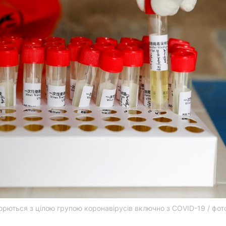
 борються з цілою групою коронавірусів включно з COVID-19 / фо