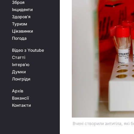
Зброя
Інциденти
Здоров'я
Туризм
Цікавинки
Погода
Відео з Youtube
Статті
Інтерв'ю
Думки
Лонгріди
Архів
Вакансії
Контакти
Вчені створили антитіла, які