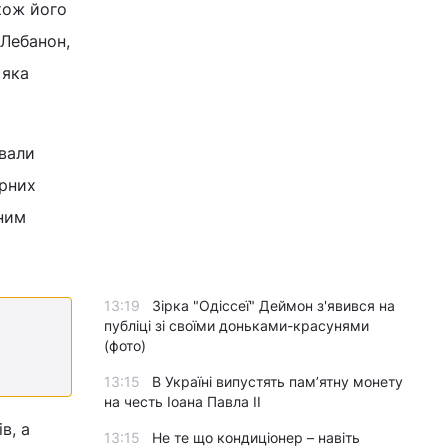
кож його
 Лебанон,
 яка
звали
орних
бним
13:19
Зірка "Одіссеї" Деймон з'явився на
публіці зі своїми доньками-красунями
(фото)
13:15
В Україні випустять пам’ятну монету
на честь Іоана Павла II
в, а
13:15
Не те що кондиціонер – навіть