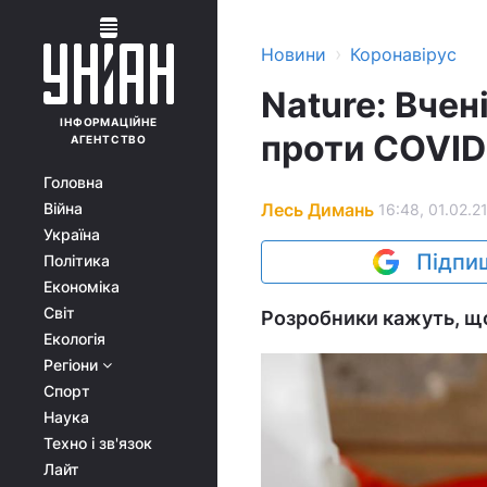
›
Новини
Коронавірус
Nature: Вчен
ІНФОРМАЦІЙНЕ
проти COVID-
АГЕНТСТВО
Головна
Лесь Димань
Війна
16:48, 01.02.2
Україна
Підпиш
Політика
Економіка
Світ
Розробники кажуть, що 
Екологія
Регіони
Спорт
Наука
Техно і зв'язок
Лайт