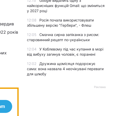
12:15
Google видалить одну з
найкорисніших функцій Gmail: що зміниться
у 2027 році
12:08
Росія почала використовувати
твердив
збільшену версію "Гербери", - Флеш
022 років
12:05
Смачна сирна запіканка з рисом:
старовинний рецепт по-українськи
12:04
У Коблевому під час купання в морі
йних
від вибуху загинув чоловік, є поранені
12:02
Дружина щомісяця подорожує
сама: вона назвала 4 неочікувані переваги
для шлюбу
Реклама
am