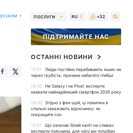
русском
RU
+32
ПОСЛУГИ
ПІДТРИМАЙТЕ НАС
ОСТАННІ НОВИНИ
13:31
Люди постійно перебивають інших не
через грубість: причини набагато глибші
13:30
Не Galaxy і не Pixel: експерти
назвали найнадійніший смартфон 2026 року
13:30
Згідно з фен-шуй, ці помилки в
спальні заважають відпочинку: як
покращити сон
13:21
Що означає білий наліт на сливах:
експерти пояснили, для чого він потрібен