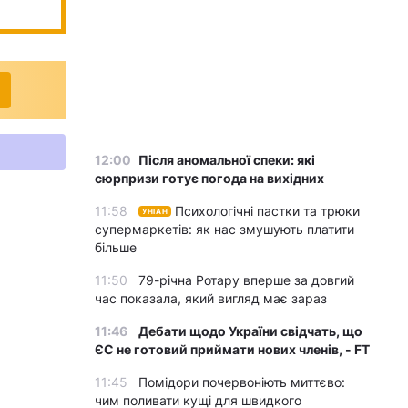
12:00
Після аномальної спеки: які
сюрпризи готує погода на вихідних
11:58
Психологічні пастки та трюки
УНІАН
супермаркетів: як нас змушують платити
більше
11:50
79-річна Ротару вперше за довгий
час показала, який вигляд має зараз
11:46
Дебати щодо України свідчать, що
ЄС не готовий приймати нових членів, - FT
11:45
Помідори почервоніють миттєво:
чим поливати кущі для швидкого