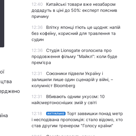
12:40
Китайські товари вже незабаром
додадуть в ціні до 50%: експерт пояснив
причину
12:36
Влітку японці п'ють це щодня: напій
без кофеїну, корисний для травлення та
судин
12:36
Студія Lionsgate оголосила про
продовження фільму "Майкл": коли буде
прем'єра
ої
12:31
Союзники підвели Україну і
залишили лише один сценарій у війні, –
ицтва
колумніст Bloomberg
тверджено
12:31
Вбивають одним укусом: 10
найсмертоносніших змій у світі
12:18
Торт заввишки понад метр
АКТУАЛЬНО
аїна
і несподівана пропозиція: стало відомо, хто
став другим тренером "Голосу країни"