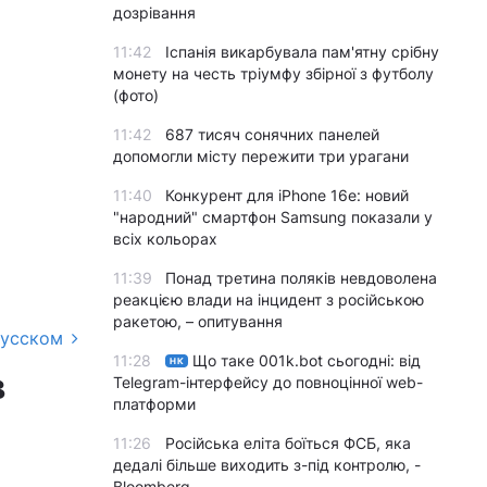
дозрівання
11:42
Іспанія викарбувала пам'ятну срібну
монету на честь тріумфу збірної з футболу
(фото)
11:42
687 тисяч сонячних панелей
допомогли місту пережити три урагани
11:40
Конкурент для iPhone 16e: новий
"народний" смартфон Samsung показали у
всіх кольорах
11:39
Понад третина поляків невдоволена
реакцією влади на інцидент з російською
ракетою, – опитування
русском
11:28
Що таке 001k.bot сьогодні: від
НК
в
Telegram-інтерфейсу до повноцінної web-
платформи
11:26
Російська еліта боїться ФСБ, яка
дедалі більше виходить з-під контролю, -
Bloomberg