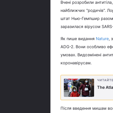
Вчені розробили антитіла
найближчих "родичів". Ло
штат Нью-Гемпшир разом з
заразилася вірусом SARS
Як пише видання
Nature
, 
ADG-2. Вони особливо еф
умовах. Видозмінені анти
коронавірусам.
ЧИТАЙТ
The Atl
Після введення мишам во