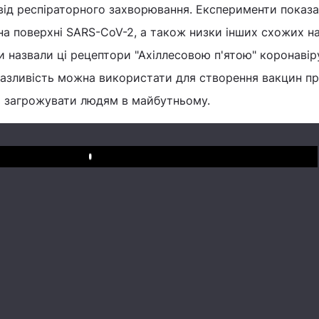
від респіраторного захворювання. Експерименти показа
а поверхні SARS-CoV-2, а також низки інших схожих н
и назвали ці рецептори "Ахіллесовою п'ятою" коронавіру
азливість можна використати для створення вакцин п
ть загрожувати людям в майбутньому.
Play