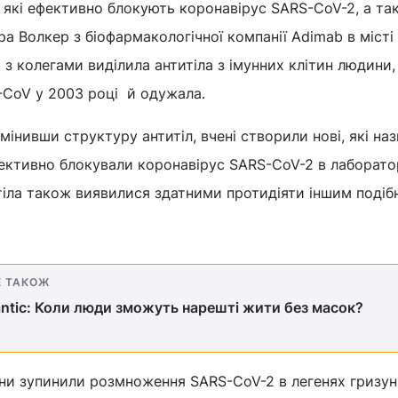
, які ефективно блокують коронавірус SARS-CoV-2, а та
ра Волкер з біофармакологічної компанії Adimab в місті
 колегами виділила антитіла з імунних клітин людини,
-CoV у 2003 році й одужала.
змінивши структуру антитіл, вчені створили нові, які на
ективно блокували коронавірус SARS-CoV-2 в лаборат
тіла також виявилися здатними протидіяти іншим поді
Е ТАКОЖ
antic: Коли люди зможуть нарешті жити без масок?
ни зупинили розмноження SARS-CoV-2 в легенях гризуні