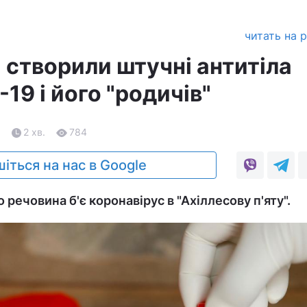
читать на 
і створили штучні антитіла
19 і його "родичів"
1
2 хв.
784
іться на нас в Google
речовина б'є коронавірус в "Ахіллесову п'яту".