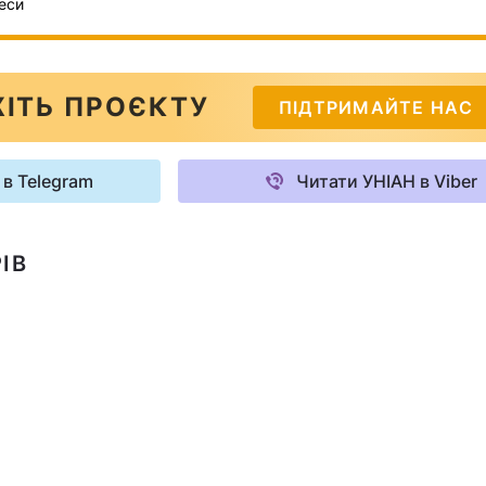
еси
ІТЬ ПРОЄКТУ
ПІДТРИМАЙТЕ НАС
 в Telegram
Читати УНІАН в Viber
ІВ