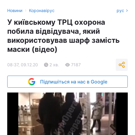
›
Новини
Коронавірус
рус
У київському ТРЦ охорона
побила відвідувача, який
використовував шарф замість
маски (відео)
08:37, 09.12.20
2 хв.
7187
Підпишіться на нас в Google