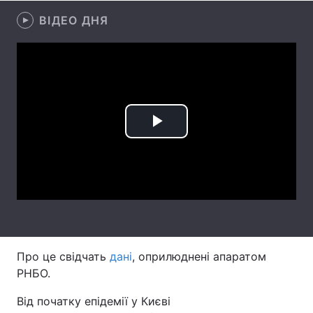
ВІДЕО ДНЯ
Лонгріди
Відео з Youtube
Статті
Інтерв'ю
Думки
Архів
Вакансії
Play
Контакти
Video
Послуги
Про це свідчать
дані
, оприлюднені апаратом
РНБО.
Від початку епідемії у Києві