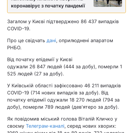
коронавірус з початку пандемії
Загалом у Києві підтверджено 86 437 випадків
COVID-19.
Про це свідчать
дані
, оприлюднені апаратом
РНБО.
Від початку епідемії у Києві
одужали 26 847 людей (444 за добу), померли 1
525 людей (27 за добу).
У Київській області зафіксовано 46 211 випадків
COVID-19 (714 нових випадків за добу). Від
початку епідемії одужали 18 270 людей (794 за
добу), померли 789 людей (дев'ятеро за добу).
Як повідомив міський голова Віталій Кличко у
своєму
Телеграм-каналі
, серед нових хворих: