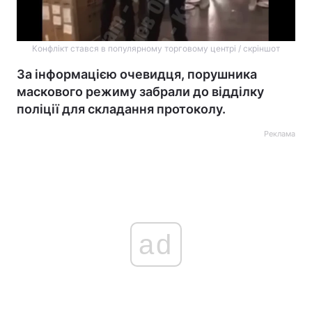
Конфлікт стався в популярному торговому центрі / скріншот
За інформацією очевидця, порушника
маскового режиму забрали до відділку
поліції для складання протоколу.
Реклама
ad