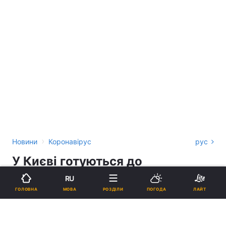
›
Новини
Коронавірус
рус
У Києві готуються до
проведення вакцинації від
RU
коронавірусу
МОВА
ГОЛОВНА
РОЗДІЛИ
ПОГОДА
ЛАЙТ
ІННА АНДАЛІЦЬКА