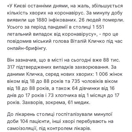
«У Києві останніми днями, на жаль, збільшується
кількість хворих на коронавірус. За минулу добу
виявили ще 1880 інфікованих. 26 людей померли.
Усього за період пандемії в столиці 1 551
летальний випадок від коронавірусу», - про це
повідомив міський голова Віталій Кличко під час
онлайн-брифінгу.
Він зазначив, що в місті на сьогодні вже 88 тис.
317 підтверджених випадків захворювання. За
даними Кличка, серед нових хворих: 1 006 жінок
віком від 18 до 88 років та 735 чоловіків віком
від 18 до 88 рокiв, а також 64 дівчинки від 16
днів до 17 років і 73 хлопчика від 1 місяця до 17
років. Захворів, зокрема, 61 медик.
До лікарень столиці госпіталізували минулої
доби 104 пацієнти, інші хворі перебувають на
самоізоляції, під контролем лікарів.