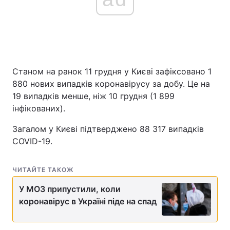
Головна
Війна
Україна
Політика
Станом на ранок 11 грудня у Києві зафіксовано 1
880 нових випадків коронавірусу за добу. Це на
Економіка
Світ
19 випадків менше, ніж 10 грудня (1 899
інфікованих).
Спорт
Наука
Загалом у Києві підтверджено 88 317 випадків
Техно і зв'язок
Лайт
COVID-19.
Зброя
Інциденти
ЧИТАЙТЕ ТАКОЖ
Здоров'я
Туризм
У МОЗ припустили, коли
коронавірус в Україні піде на спад
Цікавинки
Погода
Екологія
Регіони