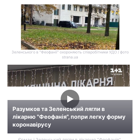
Зеленського в "Феофанії" охороняють співробітники УДО / фото
strana.ua
Разумков та Зеленський лягли в
лікарню "Феофанія", попри легку форму
коронавірусу
Єрмак і Зеленський лягли в лікарню "Феофанія",