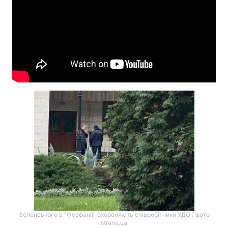
Зеленського в "Феофанії" охороняють співробітники УДО / фото
strana.ua