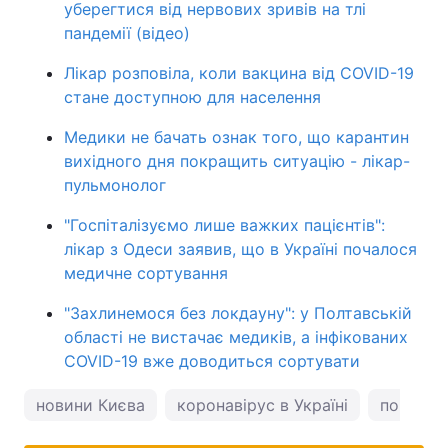
уберегтися від нервових зривів на тлі
пандемії (відео)
Лікар розповіла, коли вакцина від COVID-19
стане доступною для населення
Медики не бачать ознак того, що карантин
вихідного дня покращить ситуацію - лікар-
пульмонолог
"Госпіталізуємо лише важких пацієнтів":
лікар з Одеси заявив, що в Україні почалося
медичне сортування
"Захлинемося без локдауну": у Полтавській
області не вистачає медиків, а інфікованих
COVID-19 вже доводиться сортувати
новини Києва
коронавірус в Україні
погода у