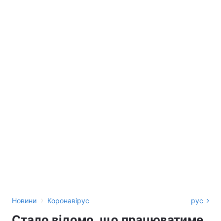
›
Новини
Коронавірус
рус
Стало відомо, що працюватиме