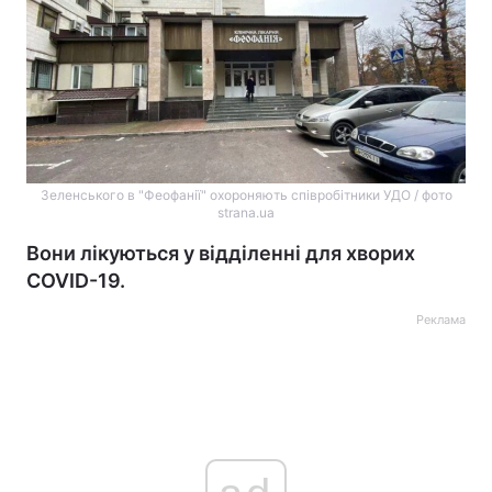
Зеленського в "Феофанії" охороняють співробітники УДО / фото
strana.ua
Вони лікуються у відділенні для хворих
COVID-19.
Реклама