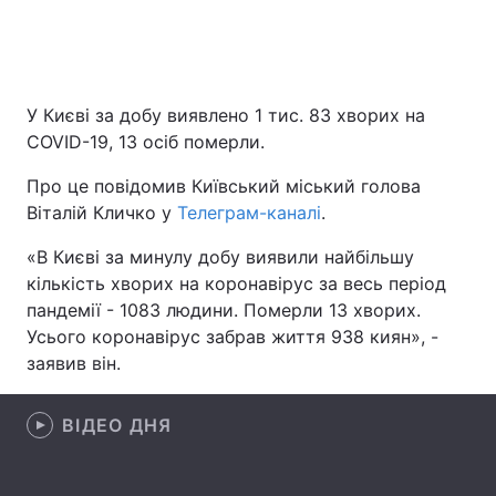
Головна
Війна
У Києві за добу виявлено 1 тис. 83 хворих на
COVID-19, 13 осіб померли.
Україна
Політика
Про це повідомив Київський міський голова
Економіка
Світ
Віталій Кличко у
Телеграм-каналі
.
Спорт
Наука
«В Києві за минулу добу виявили найбільшу
кількість хворих на коронавірус за весь період
Техно і зв'язок
Лайт
пандемії - 1083 людини. Померли 13 хворих.
Усього коронавірус забрав життя 938 киян», -
Зброя
Інциденти
заявив він.
Здоров'я
Туризм
ВІДЕО ДНЯ
Цікавинки
Погода
Екологія
Регіони