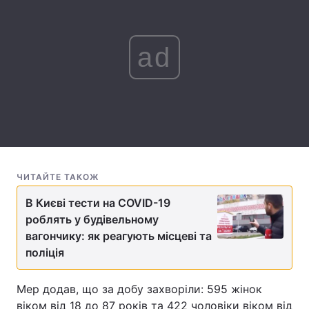
Лонгріди
ad
Відео з Youtube
Статті
Інтерв'ю
Думки
Архів
Вакансії
Контакти
ЧИТАЙТЕ ТАКОЖ
Послуги
В Києві тести на COVID-19
роблять у будівельному
вагончику: як реагують місцеві та
поліція
Мер додав, що за добу захворіли: 595 жінок
віком від 18 до 87 років та 422 чоловіки віком від