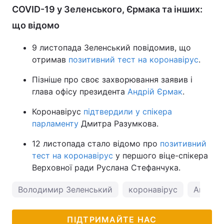
COVID-19 у Зеленського, Єрмака та інших:
що відомо
9 листопада Зеленський повідомив, що
отримав
позитивний тест на коронавірус
.
Пізніше про своє захворювання заявив і
глава офісу президента
Андрій Єрмак
.
Коронавірус
підтвердили у спікера
парламенту
Дмитра Разумкова.
12 листопада стало відомо про
позитивний
тест на коронавірус
у першого віце-спікера
Верховної ради Руслана Стефанчука.
Володимир Зеленський
коронавірус
Андрій
ПІДТРИМАЙТЕ НАС