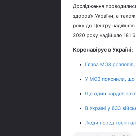
Дослідження проводилися
здоров’я України, а тако
року до Центру надійшло 
2020 року надійшло 181 6
Коронавірус в Україні:
Глава МОЗ розповів, 
У МОЗ пояснили, що 
Ще один нардеп захв
В Україні у 633 війс
Люди перед госпітал