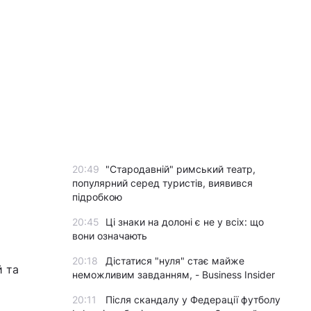
20:49
"Стародавній" римський театр,
популярний серед туристів, виявився
підробкою
20:45
Ці знаки на долоні є не у всіх: що
вони означають
20:18
Дістатися "нуля" стає майже
й та
неможливим завданням, - Business Insider
20:11
Після скандалу у Федерації футболу