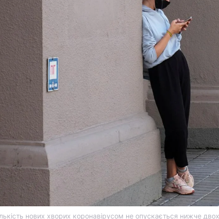
кількість нових хворих коронавірусом не опускається нижче двох