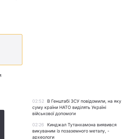
и
02:52
В Генштабі ЗСУ повідомили, на яку
суму країни НАТО виділять Україні
військової допомоги
02:26
Кинджал Тутанхамона виявився
викуваним із позаземного металу, -
археологи