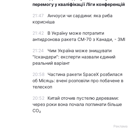
перемогу у кваліфікації Ліги конференцій
21:47
Анчоуси чи сардини: яка риба
корисніша
21:42
В Україну може потрапити
антидронова ракета CM-70 з Канади, - ЗМІ
21:24
Чим Україна може знищувати
"Іскандери": експерти назвали єдиний
реальний варіант
20:58
Частина ракети SpaceX розбилася
об Місяць: вчені розповіли про побачене в
телескоп
20:52
Китай оточив пустелю деревами:
через роки вона почала поглинати більше
CO₂
Реклама