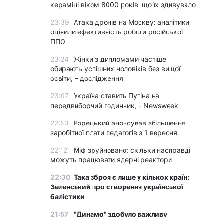
кераміці віком 8000 років: що їх здивувало
23:39
Атака дронів на Москву: аналітики
оцінили ефективність роботи російської
ППО
23:24
Жінки з дипломами частіше
обирають успішних чоловіків без вищої
освіти, – дослідження
23:07
Україна ставить Путіна на
передвиборчий годинник, - Newsweek
22:53
Корецький анонсував збільшення
заробітної плати педагогів з 1 вересня
22:12
Міф зруйновано: скільки насправді
можуть працювати ядерні реактори
22:00
Така зброя є лише у кількох країн:
Зеленський про створення української
балістики
21:57
"Динамо" здобуло важливу