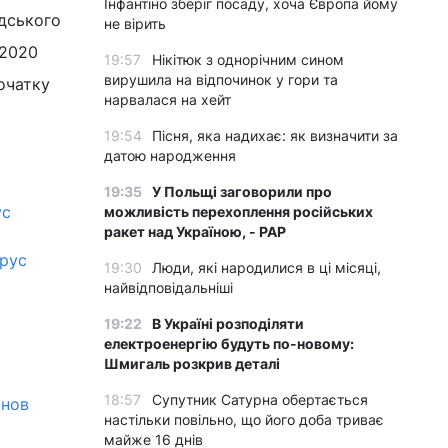
Інфантіно зберіг посаду, хоча Європа йому
дського
не вірить
 2020
19:57
Нікітюк з однорічним сином
вирушила на відпочинок у гори та
очатку
нарвалася на хейт
19:54
Пісня, яка надихає: як визначити за
датою народження
19:35
У Польщі заговорили про
ус
можливість перехоплення російських
ракет над Україною, - PAP
ірус
19:30
Люди, які народилися в ці місяці,
найвідповідальніші
19:22
В Україні розподіляти
електроенергію будуть по-новому:
Шмигаль розкрив деталі
18:57
Супутник Сатурна обертається
анов
настільки повільно, що його доба триває
майже 16 днів