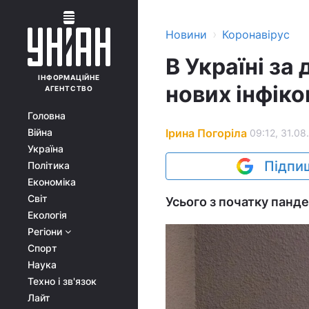
›
Новини
Коронавірус
В Україні за
ІНФОРМАЦІЙНЕ
нових інфік
АГЕНТСТВО
Головна
Ірина Погоріла
Війна
09:12, 31.08
Україна
Підпиш
Політика
Економіка
Світ
Усього з початку панде
Екологія
Регіони
Спорт
Наука
Техно і зв'язок
Лайт