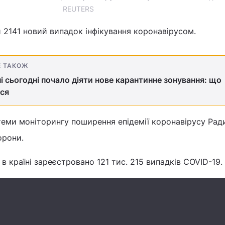
REUTERS
и 2141 новий випадок інфікування коронавірусом.
Е ТАКОЖ
ні сьогодні почало діяти нове карантинне зонування: що
ся
теми моніторингу поширення епідемії коронавірусу Рад
орони.
 в країні зареєстровано 121 тис. 215 випадків COVID-19.