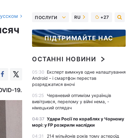
русском
RU
+27
ПОСЛУГИ
исяч
ПІДТРИМАЙТЕ НАС
ОСТАННІ НОВИНИ
05:30
Експерт вимкнув одне налаштування
Android – і смартфон перестав
розряджатися вночі
OVID-19.
05:25
Червневий оптимізм українців
вивітрився, перелому у війні нема, -
німецький оглядач
04:37
Удари Росії по кораблях у Чорному
морі: у FP розкрили наслідки
04:31
214 мільйонів років тому астероїд