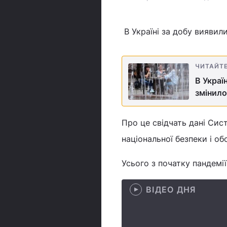
В Україні за добу виявил
ЧИТАЙТ
В Украї
змінило
Про це свідчать дані Сис
національної безпеки і об
Усього з початку пандемії
ВІДЕО ДНЯ