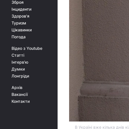
Зброя
Інциденти
Здоров'я
Туризм
Цікавинки
Погода
Відео з Youtube
Статті
Інтерв'ю
Думки
Лонгріди
Архів
Вакансії
Контакти
В Україні вже кілька днів 