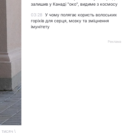
залишив у Канаді "око", видиме з космосу
03:28
У чому полягає користь волоських
горіхів для серця, мозку та зміцнення
імунітету
Реклама
 тисяч \