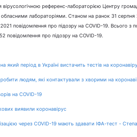
 вірусологічною референс-лабораторією Центру грома
ж обласними лабораторіями. Станом на ранок 31 серпня
2021 повідомлення про підозру на COVID-19. Всього з п
52 повідомлення про підозру на COVID-19.
на який період в Україні вистачить тестів на коронавір
робити людям, які контактували з хворими на коронав
орів на COVID-19
ькових виявили коронавірус
ізацією через COVID-19 мають здавати ІФА-тест - Степ