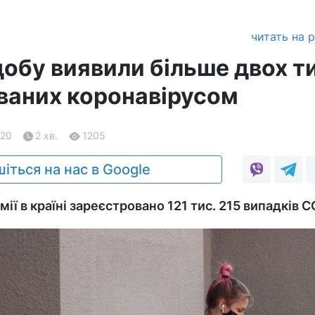
читать на 
 добу виявили більше двох т
ованих коронавірусом
.20
2 хв.
1205
іться на нас в Google
мії в країні зареєстровано 121 тис. 215 випадків C