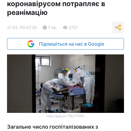
коронавірусом потрапляє в
реанімацію
21:02, 09.07.20
1 хв.
2721
Підпишіться на нас в Google
Ілюстрація / REUTERS
Загальне число госпіталізованих з