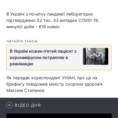
В Україні з початку пандемії лабораторно
підтверджено 52 тис. 43 випадки COVID-19,
Головна
Війна
минулої доби - 819 нових.
Україна
Політика
ЧИТАЙТЕ ТАКОЖ
Економіка
Світ
В Україні кожен п'ятий пацієнт з
коронавірусом потрапляє в
Спорт
Наука
реанімацію
Техно і зв'язок
Лайт
Як передає кореспондент УНІАН, про це на
Зброя
Інциденти
брифінгу повідомив міністр охорони здоров’я
Максим Степанов.
Здоров'я
Туризм
Цікавинки
Погода
ВІДЕО ДНЯ
Екологія
Регіони