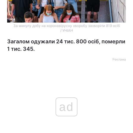
За минулу добу на коронавірусну хворобу захворіли 819 осіб
/ УНІАН
Загалом одужали 24 тис. 800 осіб, померли
1 тис. 345.
Реклама
ad