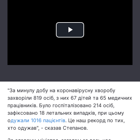
Лонгріди
Відео з Youtube
Статті
Play
Інтерв'ю
Думки
Video
Архів
Вакансії
Контакти
Послуги
"За минулу добу на коронавірусну хворобу
захворіли 819 осіб, з них 67 дітей та 65 медичних
працівників. Було госпіталізовано 214 осіб,
зафіксовано 18 летальних випадків, при цьому
о
дужали 1016 пацієнтів
. Це наш рекорд по тих,
хто одужав", - сказав Степанов.