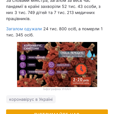
За словами міністра, загалом за весь час
пандемії в країні захворіли 52 тис. 43 особи, з
Тема оформлення
них 3 тис. 749 дітей та 7 тис. 213 медичних
працівників.
Загалом одужали
24 тис. 800 осіб, а померли 1
тис. 345 осіб.
Інфографіка УНІАН
коронавірус в Україні