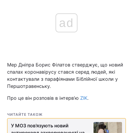
ad
Мер Дніпра Борис Філатов стверджує, що новий
спалах коронавірусу стався серед людей, які
контактували з парафіянами Біблійної школи у
Першотравенську.
Про це він розповів в інтерв’ю
ZIK
.
ЧИТАЙТЕ ТАКОЖ
У МОЗ пов’язують новий
антирекорд захворюваності на