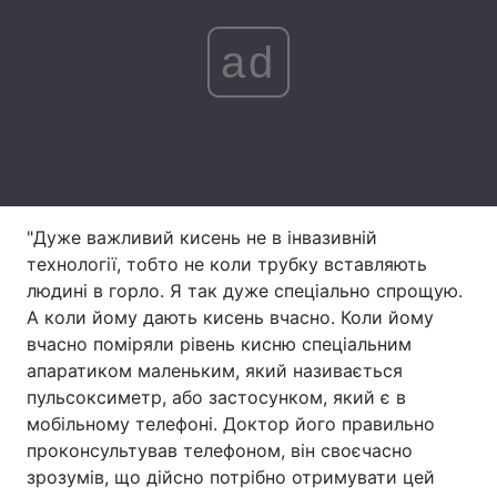
Лонгріди
ad
Відео з Youtube
Статті
Інтерв'ю
Думки
Архів
Вакансії
"Дуже важливий кисень не в інвазивній
Контакти
технології, тобто не коли трубку вставляють
людині в горло. Я так дуже спеціально спрощую.
Послуги
А коли йому дають кисень вчасно. Коли йому
вчасно поміряли рівень кисню спеціальним
апаратиком маленьким, який називається
пульсоксиметр, або застосунком, який є в
мобільному телефоні. Доктор його правильно
проконсультував телефоном, він своєчасно
зрозумів, що дійсно потрібно отримувати цей