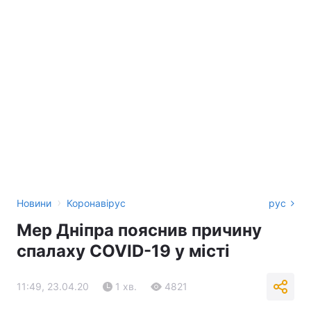
›
Новини
Коронавірус
рус
Мер Дніпра пояснив причину
спалаху COVID-19 у місті
11:49, 23.04.20
1 хв.
4821