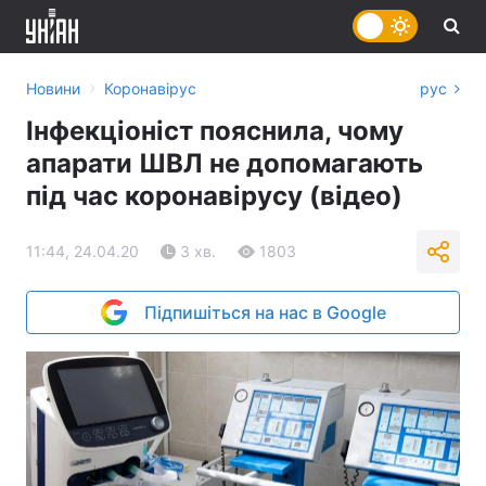
›
Новини
Коронавірус
рус
Інфекціоніст пояснила, чому
апарати ШВЛ не допомагають
під час коронавірусу (відео)
11:44, 24.04.20
3 хв.
1803
Підпишіться на нас в Google