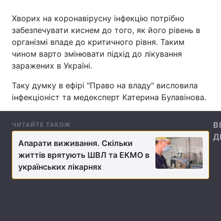
Хворих на коронавірусну інфекцію потрібно
забезпечувати киснем до того, як його рівень в
організмі впаде до критичного рівня. Таким
Головна
Війна
чином варто змінювати підхід до лікування
Україна
Політика
заражених в Україні.
Таку думку в ефірі "Право на владу" висловила
Економіка
Світ
інфекціоніст та медексперт Катерина Булавінова.
Спорт
Наука
В
ЧИТАЙТЕ ТАКОЖ
Техно і зв'язок
Лайт
Д
Апарати виживання. Скільки
Зброя
Інциденти
життів врятують ШВЛ та ЕКМО в
українських лікарнях
Здоров'я
Туризм
Цікавинки
Погода
Екологія
Регіони