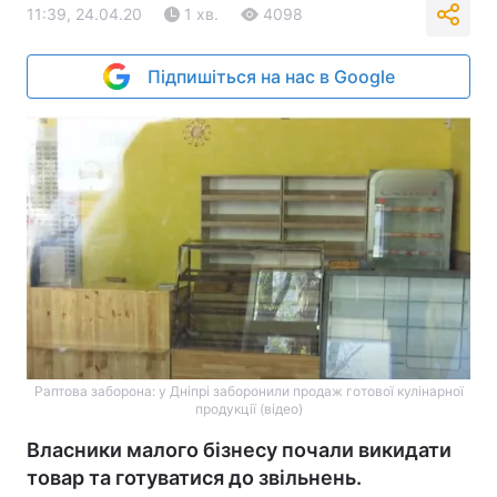
11:39, 24.04.20
1 хв.
4098
Підпишіться на нас в Google
Раптова заборона: у Дніпрі заборонили продаж готової кулінарної
продукції (відео)
Власники малого бізнесу почали викидати
товар та готуватися до звільнень.