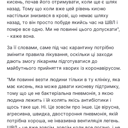
кисень, почав його отримувати, коли ще є шлях
назад. Тому що коли вже цей рівень кисню
Тема оформлення
настільки знизився в крові, що немає шляху
назад, то він просто побуде якийсь час на ШВЛ і
помре все одно. Ми не повинні цього допускати",
- каже вона.
За її словами, саме під час карантину потрібно
змінити правила лікування, оскільки ці заходи
дають змогу лікарням підготуватися до
майбутнього прийняття хворих із коронавірусом.
"Ми повинні везти людини тільки в ту клініку, яка
має кисень, яка може давати кисневу підтримку,
тому що це не бактеріальна пневмонія, з якою
людина лежить і їй колять якісь антибіотики і
щось таке ще. Ні. Це зовсім про інше. Це вірусна,
агресивна, швидка, двостороння пневмонія, якій
потрібна хороша, не інвазивна вентиляція легень.
ШВЛ - це вже зовсім, зовсім коли все погано, і не