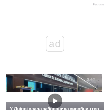
Реклама
ad
У Дніпрі влада заборонила виробництво