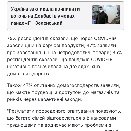
Україна закликала припинити
Тема оформлення
вогонь на Донбасі в умовах
пандемії – Зеленський
75% респондентів сказали, що через COVID-19
зросли ціни на харчові продукти; 47% заявили
про зростання цін на непродовольчі товари; 35%
респондентів сказали, що пандемія COVID-19
негативно позначилася на доходах їхніх
домогосподарств.
Також 47% опитаних домогосподарств заявили,
що мають труднощі з доступом до магазинів та
ринків через карантинні заходи.
"Результати проведеного опитування показують,
що багато сімей зіштовхуються з фінансовими
труднощами та водночас мають проблеми з