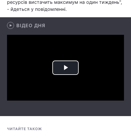
ресурсів вистачить максимум на один тиждень",
- йдеться у повідомленні.
Лонгріди
ВІДЕО ДНЯ
Відео з Youtube
Статті
Інтерв'ю
Думки
Архів
Вакансії
Контакти
Play
Послуги
Video
ЧИТАЙТЕ ТАКОЖ