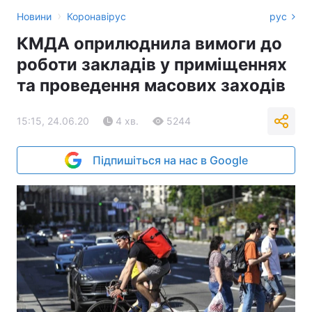
›
Новини
Коронавірус
рус
КМДА оприлюднила вимоги до
роботи закладів у приміщеннях
та проведення масових заходів
15:15, 24.06.20
4 хв.
5244
Підпишіться на нас в Google