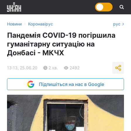
›
Новини
Коронавірус
рус
Пандемія COVID-19 погіршила
гуманітарну ситуацію на
Донбасі - МКЧХ
13:13, 25.06.20
2 хв.
2492
Підпишіться на нас в Google