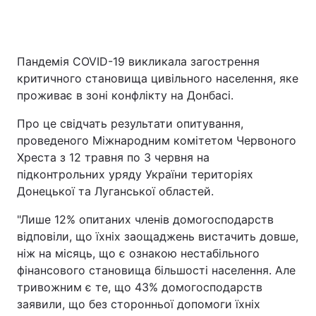
Пандемія COVID-19 викликала загострення
Головна
Війна
критичного становища цивільного населення, яке
Україна
Політика
проживає в зоні конфлікту на Донбасі.
Про це свідчать результати опитування,
Економіка
Світ
проведеного Міжнародним комітетом Червоного
Спорт
Наука
Хреста з 12 травня по 3 червня на
підконтрольних уряду України територіях
Техно і зв'язок
Лайт
Донецької та Луганської областей.
Зброя
Інциденти
"Лише 12% опитаних членів домогосподарств
відповіли, що їхніх заощаджень вистачить довше,
Здоров'я
Туризм
ніж на місяць, що є ознакою нестабільного
фінансового становища більшості населення. Але
Цікавинки
Погода
тривожним є те, що 43% домогосподарств
заявили, що без сторонньої допомоги їхніх
Екологія
Регіони