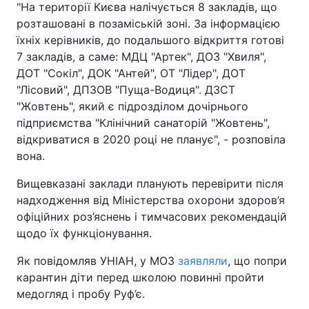
"На території Києва налічується 8 закладів, що
розташовані в позаміській зоні. За інформацією
їхніх керівників, до подальшого відкриття готові
7 закладів, а саме: МДЦ "Артек", ДОЗ "Хвиля",
ДОТ "Сокіл", ДОК "Антей", ОТ "Лідер", ДОТ
"Лісовий", ДПЗОВ "Пуща-Водиця". ДЗСТ
"Жовтень", який є підрозділом дочірнього
підприємства "Клінічний санаторій "Жовтень",
відкриватися в 2020 році не планує", - розповіла
вона.
Вищевказані заклади планують перевірити після
надходження від Міністерства охорони здоров’я
офіційних роз’яснень і тимчасових рекомендацій
щодо їх функціонування.
Як повідомляв УНІАН, у МОЗ
заявляли
, що попри
карантин діти перед школою повинні пройти
медогляд і пробу Руф’є.