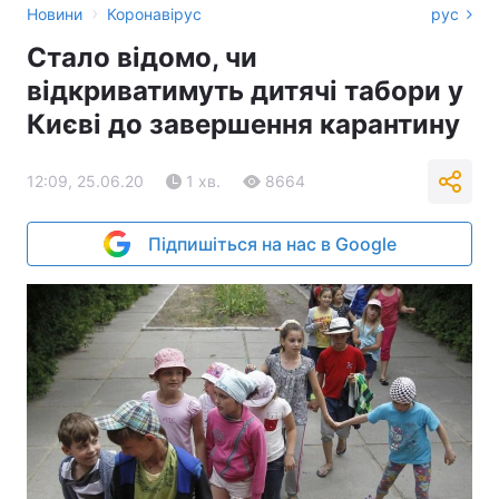
›
Новини
Коронавірус
рус
Стало відомо, чи
відкриватимуть дитячі табори у
Києві до завершення карантину
12:09, 25.06.20
1 хв.
8664
Підпишіться на нас в Google