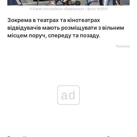
У Києві послабили обмеження / фото УНІАН
Зокрема в театрах та кінотеатрах
відвідувачів мають розміщувати з вільним
місцем поруч, спереду та позаду.
Реклама
ad