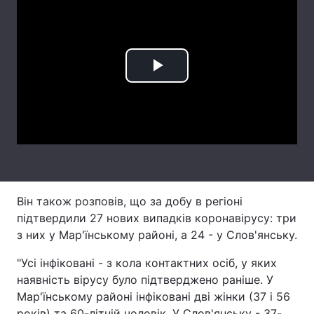
Лонгріди
Відео з Youtube
Статті
Play
Інтерв'ю
Думки
Video
Архів
Вакансії
Контакти
Послуги
Він також розповів, що за добу в регіоні
підтвердили 27 нових випадків коронавірусу: три
з них у Мар'їнському районі, а 24 - у Слов'янську.
"Усі інфіковані - з кола контактних осіб, у яких
наявність вірусу було підтверджено раніше. У
Мар'їнському районі інфіковані дві жінки (37 і 56
років) та 60-літній чоловік. У Слов'янську - 37-