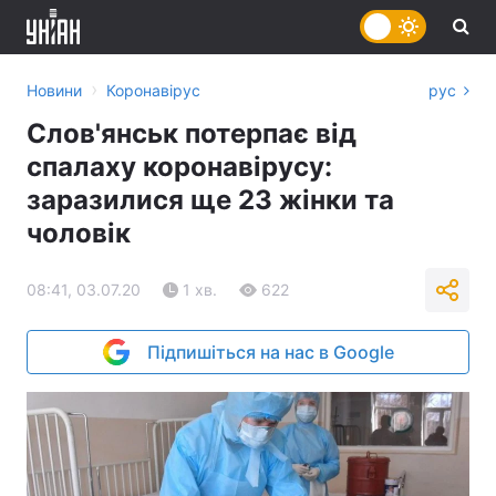
›
Новини
Коронавірус
рус
Слов'янськ потерпає від
спалаху коронавірусу:
заразилися ще 23 жінки та
чоловік
08:41, 03.07.20
1 хв.
622
Підпишіться на нас в Google