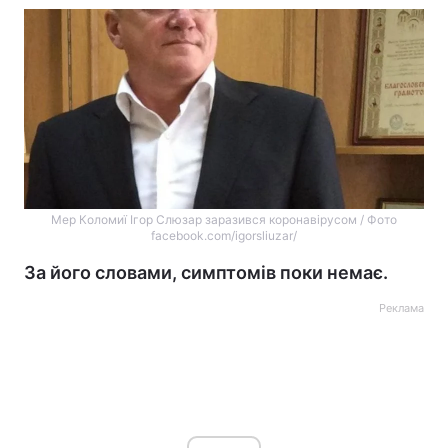
Мер Коломиї Ігор Слюзар заразився коронавірусом / Фото
facebook.com/igorsliuzar/
За його словами, симптомів поки немає.
Реклама