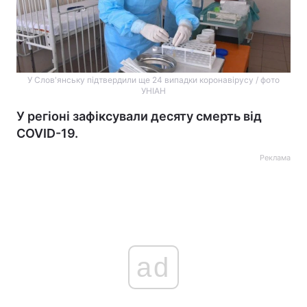
У Слов'янську підтвердили ще 24 випадки коронавірусу / фото
УНІАН
У регіоні зафіксували десяту смерть від
COVID-19.
Реклама
ad