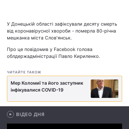
У Донецькій області зафіксували десяту смерть
Головна
Війна
від коронавірусної хвороби - померла 80-річна
мешканка міста Слов'янськ.
Україна
Політика
Про це повідомив у Facebook голова
Економіка
Світ
облдержадміністрації Павло Кириленко.
Спорт
Наука
ЧИТАЙТЕ ТАКОЖ
Техно і зв'язок
Лайт
Мер Коломиї та його заступник
Зброя
Інциденти
інфікувалися COVID-19
Здоров'я
Туризм
Цікавинки
Погода
ВІДЕО ДНЯ
Екологія
Регіони