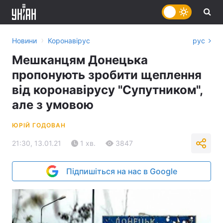
›
Новини
Коронавірус
рус
Мешканцям Донецька
пропонують зробити щеплення
від коронавірусу "Супутником",
але з умовою
ЮРІЙ ГОДОВАН
21:30, 13.01.21
1 хв.
3847
Підпишіться на нас в Google