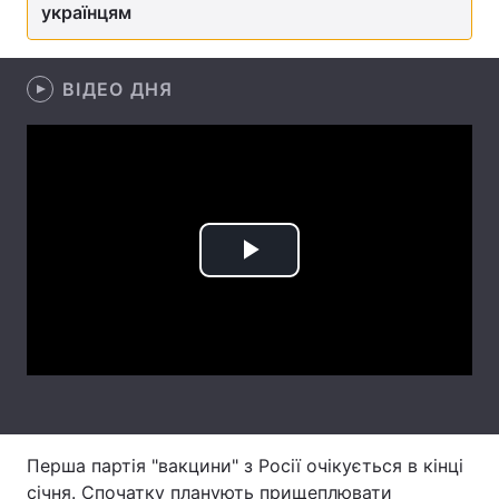
українцям
Лонгріди
ВІДЕО ДНЯ
Відео з Youtube
Статті
Інтерв'ю
Думки
Архів
Вакансії
Контакти
Play
Послуги
Video
Перша партія "вакцини" з Росії очікується в кінці
січня. Спочатку планують прищеплювати