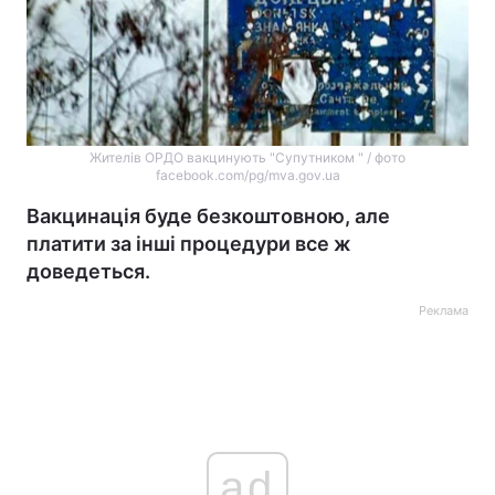
Жителів ОРДО вакцинують "Супутником " / фото
facebook.com/pg/mva.gov.ua
Вакцинація буде безкоштовною, але
платити за інші процедури все ж
доведеться.
Реклама
ad