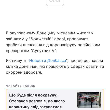
Головна
Війна
Україна
Політика
В окупованому Донецьку місцевим жителям,
зайнятим у "бюджетній" сфері, пропонують
Економіка
Світ
зробити щеплення від коронавірусу російським
препаратом "Супутник V".
Спорт
Наука
Як пишуть "
Новости Донбасса
", про це розповіли
Техно і зв'язок
Лайт
кілька донеччан, які працюють у сферах освіти та
охорони здоров'я.
Зброя
Інциденти
Здоров'я
Туризм
ЧИТАЙТЕ ТАКОЖ
Що буде після локдауну:
Цікавинки
Погода
Степанов розповів, до якого
карантину слід готуватися
Екологія
Регіони