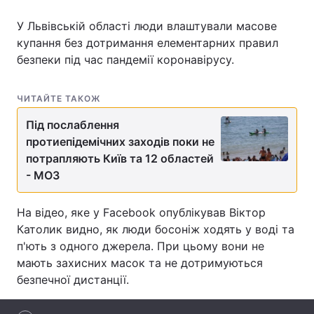
У Львівській області люди влаштували масове
купання без дотримання елементарних правил
безпеки під час пандемії коронавірусу.
Головна
Війна
Україна
Політика
ЧИТАЙТЕ ТАКОЖ
Економіка
Світ
Під послаблення
протиепідемічних заходів поки не
Спорт
Наука
потрапляють Київ та 12 областей
- МОЗ
Техно і зв'язок
Лайт
На відео, яке у Facebook опублікував Віктор
Зброя
Інциденти
Католик видно, як люди босоніж ходять у воді та
п'ють з одного джерела. При цьому вони не
Здоров'я
Туризм
мають захисних масок та не дотримуються
Цікавинки
Погода
безпечної дистанції.
Екологія
Регіони