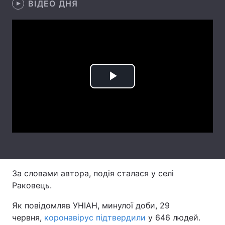
ВІДЕО ДНЯ
Лонгріди
Відео з Youtube
Статті
Інтерв'ю
Думки
Play
Архів
Вакансії
Video
Контакти
Послуги
За словами автора, подія сталася у селі
Раковець.
Як повідомляв УНІАН, минулої доби, 29
червня,
коронавірус підтвердили
у 646 людей.