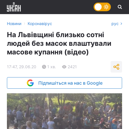
›
Новини
Коронавірус
рус
На Львівщині близько сотні
людей без масок влаштували
масове купання (відео)
17:47, 29.06.20
1 хв.
2421
Підпишіться на нас в Google