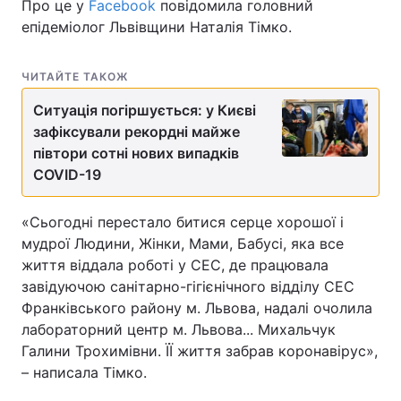
Про це у
Facebook
повідомила головний
епідеміолог Львівщини Наталія Тімко.
ЧИТАЙТЕ ТАКОЖ
Ситуація погіршується: у Києві
зафіксували рекордні майже
півтори сотні нових випадків
COVID-19
«Сьогодні перестало битися серце хорошої і
мудрої Людини, Жінки, Мами, Бабусі, яка все
життя віддала роботі у СЕС, де працювала
завідуючою санітарно-гігієнічного відділу СЕС
Франківського району м. Львова, надалі очолила
лабораторний центр м. Львова... Михальчук
Галини Трохимівни. ЇЇ життя забрав коронавірус»,
– написала Тімко.