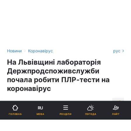
›
Новини
Коронавірус
рус
На Львівщині лабораторія
Держпродспоживслужби
почала робити ПЛР-тести на
коронавірус
16:13, 26.06.20
1 хв.
2544
RU
МОВА
ГОЛОВНА
РОЗДІЛИ
ПОГОДА
ЛАЙТ
Підпишіться на нас в Google