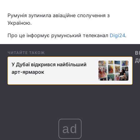
Румунія зупинила авіаційне сполучення з
Україною.
Головна
Війна
Про це інформує румунський телеканал
Digi24
.
Україна
Політика
В
ЧИТАЙТЕ ТАКОЖ
Економіка
Світ
Д
​У Дубаї відкрився найбільший
Спорт
Наука
арт-ярмарок
Техно і зв'язок
Лайт
Зброя
Інциденти
Здоров'я
Туризм
Цікавинки
Погода
ad
Екологія
Регіони