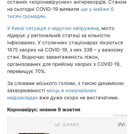
останніх «коронавірусних» антирекордів. Станом
на сьогодні COVID-19 виявили
ще у майже 6
тисяч громадян.
У Києві ситуація з недугою напружена
, місто
лідирує у регіональній статиці за кількістю
інфікованих. У столичних стаціонарах лікуються
1675 хворих на COVID-19, з них 338 – у важкому
стані. Водночас завантаженість ліжок,
організованих для прийому хворих з COVID-19,
перевищує 70%.
За словами міського голови, з такою динамікою
захворюваності
місць в комунальних
медзакладах
вже дуже скоро не вистачатиме.
Коронавірус: новини 9 жовтня
Реклама