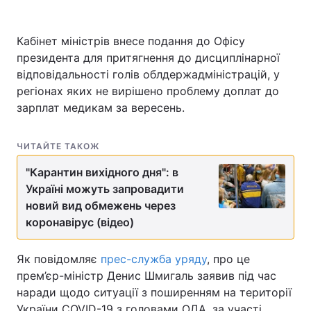
Кабінет міністрів внесе подання до Офісу
президента для притягнення до дисциплінарної
відповідальності голів облдержадміністрацій, у
регіонах яких не вирішено проблему доплат до
зарплат медикам за вересень.
ЧИТАЙТЕ ТАКОЖ
"Карантин вихідного дня": в
Україні можуть запровадити
новий вид обмежень через
коронавірус (відео)
Як повідомляє
прес-служба уряду
, про це
прем’єр-міністр Денис Шмигаль заявив під час
наради щодо ситуації з поширенням на території
України COVID-19 з головами ОДА, за участі