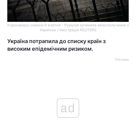
Коронавірус новини 9 жовтня - Румунія зупинила авіасполучення з
Україною / Ілюстрація REUTERS
Україна потрапила до списку країн з
високим епідемічним ризиком.
Реклама
ad