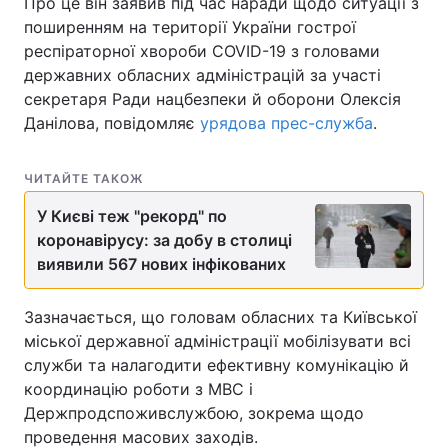
Про це він заявив під час наради щодо ситуації з
поширенням на території України гострої
респіраторної хвороби COVID-19 з головами
державних обласних адміністрацій за участі
секретаря Ради нацбезпеки й оборони Олексія
Данілова, повідомляє
урядова прес-служба
.
ЧИТАЙТЕ ТАКОЖ
У Києві теж "рекорд" по
коронавірусу: за добу в столиці
виявили 567 нових інфікованих
Зазначається, що головам обласних та Київської
міської державної адміністрації мобілізувати всі
служби та налагодити ефективну комунікацію й
координацію роботи з МВС і
Держпродспоживслужбою, зокрема щодо
проведення масових заходів.