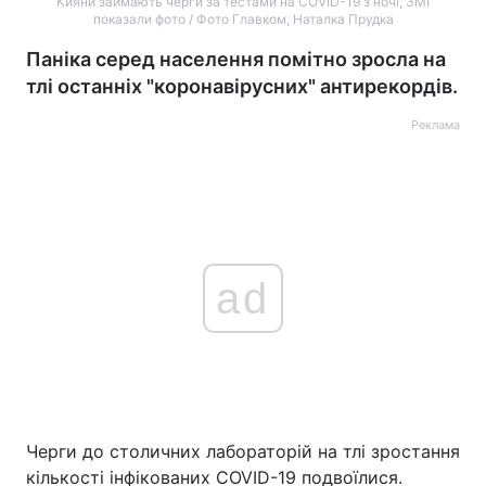
Кияни займають черги за тестами на COVID-19 з ночі, ЗМІ
показали фото / Фото Главком, Наталка Прудка
Паніка серед населення помітно зросла на
тлі останніх "коронавірусних" антирекордів.
Реклама
ad
Черги до столичних лабораторій на тлі зростання
кількості інфікованих COVID-19 подвоїлися.