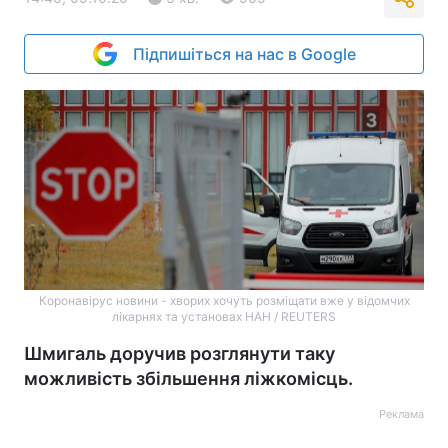
Підпишіться на нас в Google
Коронавірус новини - хворих хочуть розміщати вже у відомчих
лікарнях та установах НАН / REUTERS
Шмигаль доручив розглянути таку
можливість збільшення ліжкомісць.
Реклама