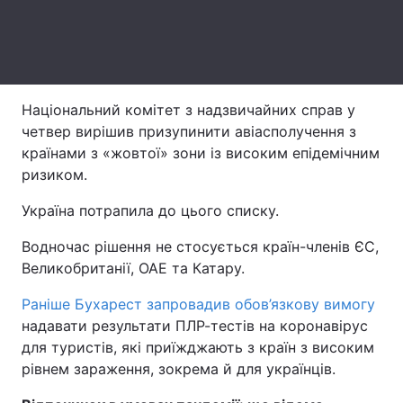
Лонгріди
Відео з Youtube
Статті
Національний комітет з надзвичайних справ у
Інтерв'ю
Думки
четвер вирішив призупинити авіасполучення з
країнами з «жовтої» зони із високим епідемічним
Архів
Вакансії
ризиком.
Контакти
Україна потрапила до цього списку.
Послуги
Водночас рішення не стосується країн-членів ЄС,
Великобританії, ОАЕ та Катару.
Раніше Бухарест запровадив обов’язкову вимогу
надавати результати ПЛР-тестів на коронавірус
для туристів, які приїжджають з країн з високим
рівнем зараження, зокрема й для українців.