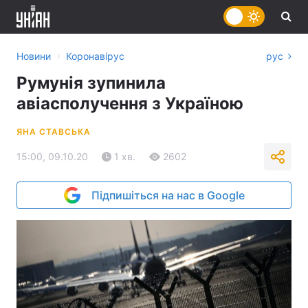
›
Новини
Коронавірус
рус
Румунія зупинила
авіасполучення з Україною
ЯНА СТАВСЬКА
15:00, 09.10.20
1 хв.
2602
Підпишіться на нас в Google