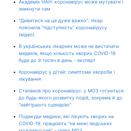
Академік НАН: коронавірус може мутувати і
зникнути сам
"Дивитися на це дуже важко": лікар
пояснила "підступність" коронавірусу
(відео)
В українських лікарнях може не вистачати
медиків, якщо кількість хворих COVID-19
буде до 9 тисяч в день - експерт
Коронавірус у дітей: симптоми хвороби і
лікування
Степанов про коронавірус: у МОЗ готуються
до будь-якого розвитку подій, зокрема й до
"найгіршого сценарію"
Подекуди медики, які лікують хворих на
COVID-19, працюють "на межі людських
можливостей" – глава МОЗ