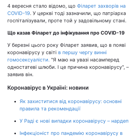
4 вересня стало відомо, що
Філарет захворів на
Тема оформлення
COVID-19
. У церкві тоді зазначили, що патріарха
госпіталізували, проте той у задовільному стані.
Що казав Філарет до інфікування про
COVID
-19
У березні цього року Філарет заявив, що в появі
коронавірусу у світі
в першу чергу винні
гомосексуалісти.
"Я маю на увазі насамперед
одностатеві шлюби. І це причина коронавірусу", –
заявив він.
Коронавірус в Україні: новини
Як захиститися від коронавірусу: основні
правила та рекомендації
У Раді є нові випадки коронавірусу – нардеп
Інфекціоніст про пандемію коронавірусу в