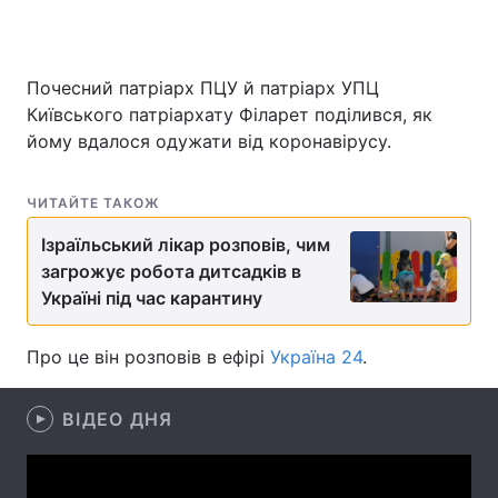
Почесний патріарх ПЦУ й патріарх УПЦ
Головна
Війна
Київського патріархату Філарет поділився, як
йому вдалося одужати від коронавірусу.
Україна
Політика
Економіка
Світ
ЧИТАЙТЕ ТАКОЖ
Спорт
Наука
Ізраїльський лікар розповів, чим
загрожує робота дитсадків в
Техно і зв'язок
Лайт
Україні під час карантину
Зброя
Інциденти
Про це він розповів в ефірі
Україна 24
.
Здоров'я
Туризм
ВІДЕО ДНЯ
Цікавинки
Погода
Екологія
Регіони