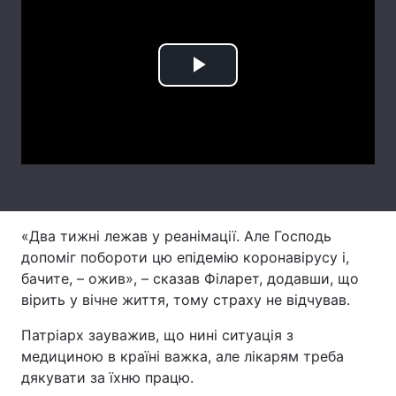
Лонгріди
Play
Відео з Youtube
Статті
Video
Інтерв'ю
Думки
Архів
Вакансії
Контакти
«Два тижні лежав у реанімації. Але Господь
Послуги
допоміг побороти цю епідемію коронавірусу і,
бачите, – ожив», – сказав Філарет, додавши, що
вірить у вічне життя, тому страху не відчував.
Патріарх зауважив, що нині ситуація з
медициною в країні важка, але лікарям треба
дякувати за їхню працю.