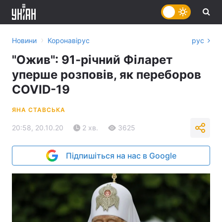
›
Новини
Коронавірус
рус
"Ожив": 91-річний Філарет
уперше розповів, як переборов
COVID-19
ЯНА СТАВСЬКА
20:58, 20.10.20
2 хв.
3625
Підпишіться на нас в Google