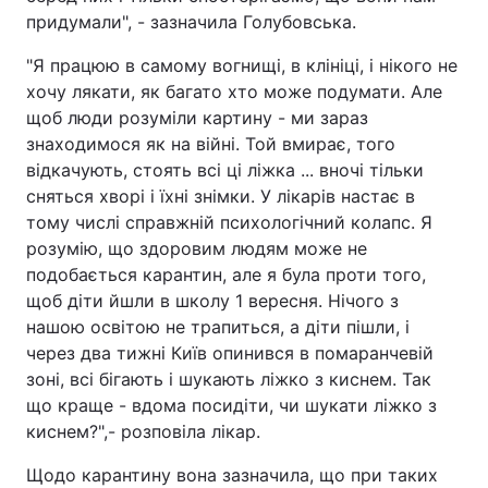
придумали", - зазначила Голубовська.
"Я працюю в самому вогнищі, в клініці, і нікого не
хочу лякати, як багато хто може подумати. Але
щоб люди розуміли картину - ми зараз
знаходимося як на війні. Той вмирає, того
відкачують, стоять всі ці ліжка ... вночі тільки
сняться хворі і їхні знімки. У лікарів настає в
тому числі справжній психологічний колапс. Я
розумію, що здоровим людям може не
подобається карантин, але я була проти того,
щоб діти йшли в школу 1 вересня. Нічого з
нашою освітою не трапиться, а діти пішли, і
через два тижні Київ опинився в помаранчевій
зоні, всі бігають і шукають ліжко з киснем. Так
що краще - вдома посидіти, чи шукати ліжко з
киснем?",- розповіла лікар.
Щодо карантину вона зазначила, що при таких