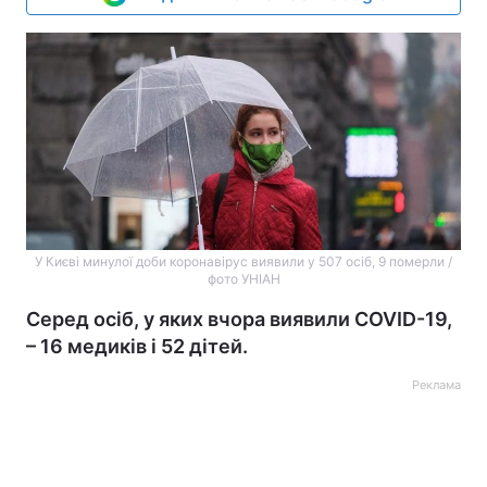
У Києві минулої доби коронавірус виявили у 507 осіб, 9 померли /
фото УНІАН
Серед осіб, у яких вчора виявили COVID-19,
– 16 медиків і 52 дітей.
Реклама