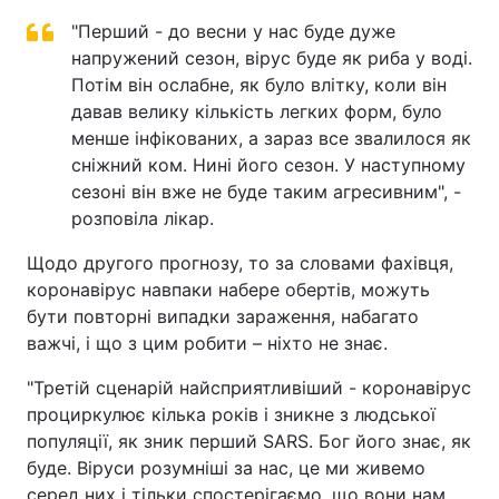
"Перший - до весни у нас буде дуже
напружений сезон, вірус буде як риба у воді.
Потім він ослабне, як було влітку, коли він
давав велику кількість легких форм, було
менше інфікованих, а зараз все звалилося як
сніжний ком. Нині його сезон. У наступному
сезоні він вже не буде таким агресивним", -
розповіла лікар.
Щодо другого прогнозу, то за словами фахівця,
коронавірус навпаки набере обертів, можуть
бути повторні випадки зараження, набагато
важчі, і що з цим робити – ніхто не знає.
"Третій сценарій найсприятливіший - коронавірус
проциркулює кілька років і зникне з людської
популяції, як зник перший SARS. Бог його знає, як
буде. Віруси розумніші за нас, це ми живемо
серед них і тільки спостерігаємо, що вони нам