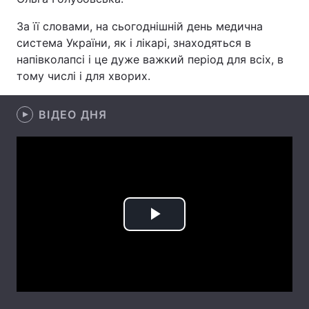
Лонгріди
За її словами, на сьогоднішній день медична
система України, як і лікарі, знаходяться в
напівколапсі і це дуже важкий період для всіх, в
Відео з Youtube
Статті
тому числі і для хворих.
Інтерв'ю
Думки
ВІДЕО ДНЯ
Архів
Вакансії
Контакти
Послуги
Play
Video