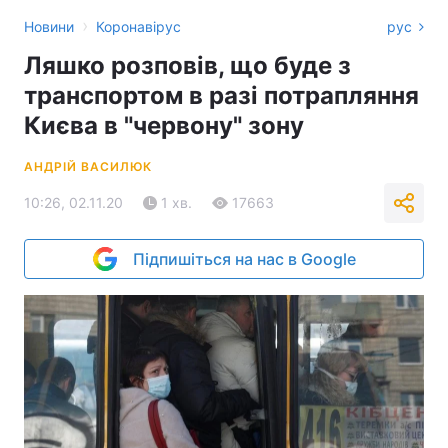
›
Новини
Коронавірус
рус
Ляшко розповів, що буде з
транспортом в разі потрапляння
Києва в "червону" зону
АНДРІЙ ВАСИЛЮК
10:26, 02.11.20
1 хв.
17663
Підпишіться на нас в Google