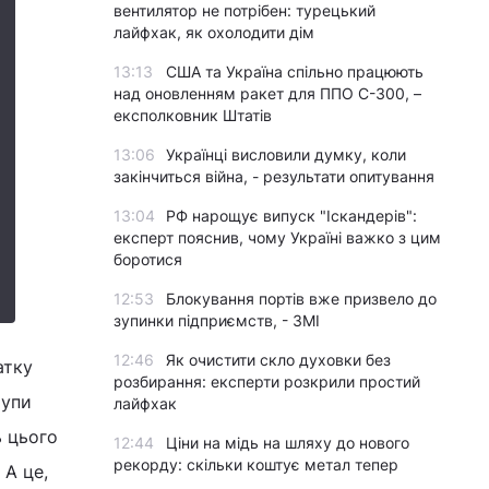
вентилятор не потрібен: турецький
лайфхак, як охолодити дім
13:13
США та Україна спільно працюють
над оновленням ракет для ППО С-300, –
експолковник Штатів
13:06
Українці висловили думку, коли
закінчиться війна, - результати опитування
13:04
РФ нарощує випуск "Іскандерів":
експерт пояснив, чому Україні важко з цим
боротися
12:53
Блокування портів вже призвело до
зупинки підприємств, - ЗМІ
12:46
Як очистити скло духовки без
атку
розбирання: експерти розкрили простий
рупи
лайфхак
ь цього
12:44
Ціни на мідь на шляху до нового
рекорду: скільки коштує метал тепер
 А це,