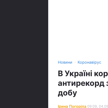
›
Новини
Коронавірус
В Україні ко
антирекорд з
добу
Ірина Погоріла
09:09, 04.0