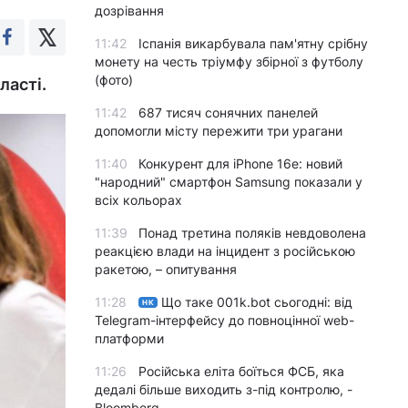
дозрівання
11:42
Іспанія викарбувала пам'ятну срібну
монету на честь тріумфу збірної з футболу
(фото)
ласті.
11:42
687 тисяч сонячних панелей
допомогли місту пережити три урагани
11:40
Конкурент для iPhone 16e: новий
"народний" смартфон Samsung показали у
всіх кольорах
11:39
Понад третина поляків невдоволена
реакцією влади на інцидент з російською
ракетою, – опитування
11:28
Що таке 001k.bot сьогодні: від
НК
Telegram-інтерфейсу до повноцінної web-
платформи
11:26
Російська еліта боїться ФСБ, яка
дедалі більше виходить з-під контролю, -
Bloomberg