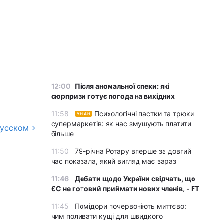
12:00
Після аномальної спеки: які
сюрпризи готує погода на вихідних
11:58
Психологічні пастки та трюки
УНІАН
супермаркетів: як нас змушують платити
русском
більше
11:50
79-річна Ротару вперше за довгий
час показала, який вигляд має зараз
11:46
Дебати щодо України свідчать, що
ЄС не готовий приймати нових членів, - FT
11:45
Помідори почервоніють миттєво:
чим поливати кущі для швидкого