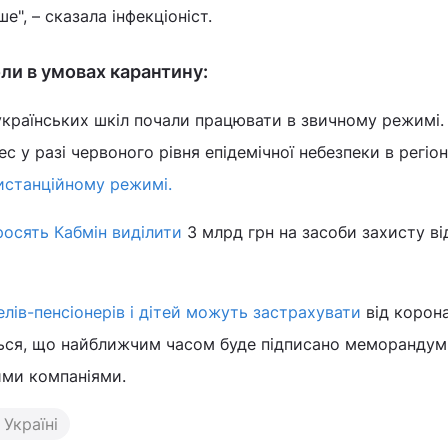
ше", – сказала інфекціоніст.
ли в умовах карантину:
 українських шкіл почали працювати в звичному режимі.
ес у разі червоного рівня епідемічної небезпеки в регіон
истанційному режимі.
осять Кабмін виділити
3 млрд грн на засоби захисту ві
елів-пенсіонерів і дітей можуть застрахувати
від корона
ться, що найближчим часом буде підписано меморандум
ими компаніями.
 Україні