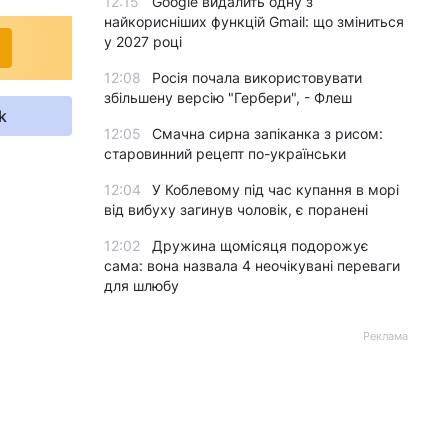
12:15
Google видалить одну з
найкорисніших функцій Gmail: що зміниться
у 2027 році
12:08
Росія почала використовувати
збільшену версію "Гербери", - Флеш
k
12:05
Смачна сирна запіканка з рисом:
старовинний рецепт по-українськи
12:04
У Коблевому під час купання в морі
від вибуху загинув чоловік, є поранені
12:02
Дружина щомісяця подорожує
сама: вона назвала 4 неочікувані переваги
для шлюбу
Реклама