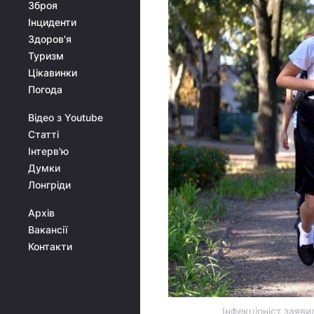
Зброя
Інциденти
Здоров'я
Туризм
Цікавинки
Погода
Відео з Youtube
Статті
Інтерв'ю
Думки
Лонгріди
Архів
Вакансії
Контакти
Інфекціоніст заяв