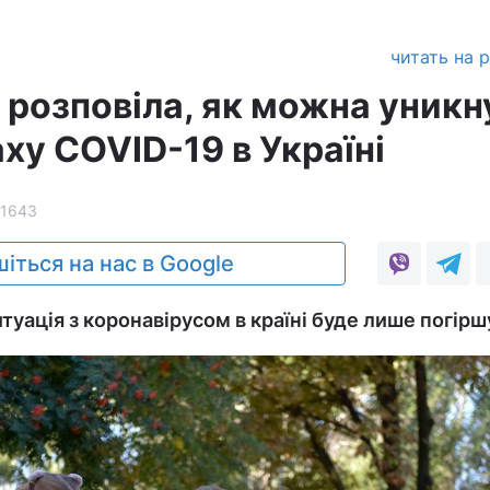
читать на 
 розповіла, як можна уникн
ху COVID-19 в Україні
1643
іться на нас в Google
ситуація з коронавірусом в країні буде лише погірш