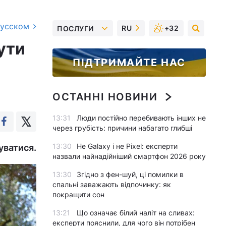
русском
RU
+32
ПОСЛУГИ
ути
ПІДТРИМАЙТЕ НАС
ОСТАННІ НОВИНИ
13:31
Люди постійно перебивають інших не
через грубість: причини набагато глибші
13:30
Не Galaxy і не Pixel: експерти
уватися.
назвали найнадійніший смартфон 2026 року
13:30
Згідно з фен-шуй, ці помилки в
спальні заважають відпочинку: як
покращити сон
13:21
Що означає білий наліт на сливах:
експерти пояснили, для чого він потрібен