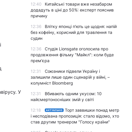
12:40
Китайські товари вже незабаром
додадуть в ціні до 50%: експерт пояснив
причину
12:36
Влітку японці п'ють це щодня: напій
без кофеїну, корисний для травлення та
судин
і
12:36
Студія Lionsgate оголосила про
продовження фільму "Майкл": коли буде
прем'єра
д
12:31
Союзники підвели Україну і
залишили лише один сценарій у війні, –
колумніст Bloomberg
вірусу. У
12:31
Вбивають одним укусом: 10
найсмертоносніших змій у світі
12:18
Торт заввишки понад метр
АКТУАЛЬНО
і несподівана пропозиція: стало відомо, хто
став другим тренером "Голосу країни"