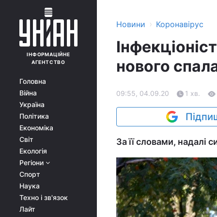
›
Новини
Коронавірус
Інфекціоніст
ІНФОРМАЦІЙНЕ
нового спала
АГЕНТСТВО
Головна
Війна
09:55, 04.09.20
1 хв.
Україна
Підпиш
Політика
Економіка
Світ
За її словами, надалі 
Екологія
Регіони
Спорт
Наука
Техно і зв'язок
Лайт