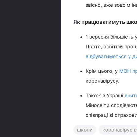
звісно, вже зовсім ін
Як працюватимуть шко
1 вересня більшість
Проте, освітній проц
відбуватиметься у д
Крім цього, у
МОН пр
коронавірусу.
Також в Україні
вчит
Міносвіти сподіваю
співпраці зі страхов
школи
коронавірус в