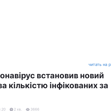
читать на 
ронавірус встановив новий
а кількістю інфікованих за
9.20
2 хв.
3666