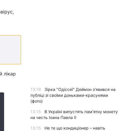
вірус,
й лікар
13:19
Зірка "Одіссеї" Деймон з'явився на
публіці зі своїми доньками-красунями
(фото)
13:15
В Україні випустять пам’ятну монету
на честь Іоана Павла II
13:15
Не те що кондиціонер – навіть