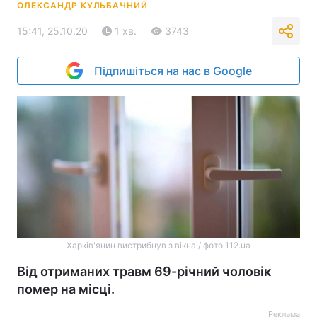
ОЛЕКСАНДР КУЛЬБАЧНИЙ
15:41, 25.10.20
1 хв.
3743
Підпишіться на нас в Google
Харків'янин вистрибнув з вікна / фото 112.ua
Від отриманих травм 69-річний чоловік
помер на місці.
Реклама