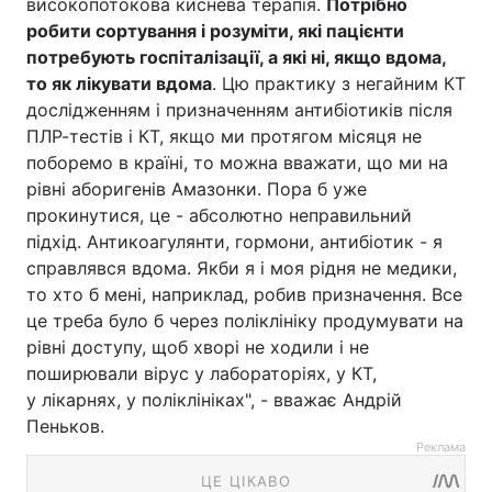
високопотокова киснева терапія.
Потрібно
робити сортування і розуміти, які пацієнти
потребують госпіталізації, а які ні, якщо вдома,
то як лікувати вдома
. Цю практику з негайним КТ
дослідженням і призначенням антибіотиків після
ПЛР-тестів і КТ, якщо ми протягом місяця не
поборемо в країні, то можна вважати, що ми на
рівні аборигенів Амазонки. Пора б уже
прокинутися, це - абсолютно неправильний
підхід. Антикоагулянти, гормони, антибіотик - я
справлявся вдома. Якби я і моя рідня не медики,
то хто б мені, наприклад, робив призначення. Все
це треба було б через поліклініку продумувати на
рівні доступу, щоб хворі не ходили і не
поширювали вірус у лабораторіях, у КТ,
у лікарнях, у поліклініках", - вважає Андрій
Пеньков.
Реклама