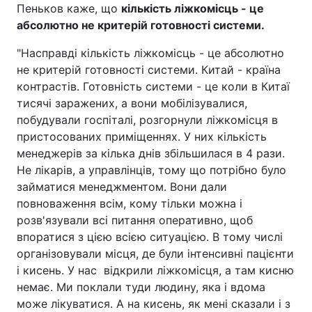
Пеньков каже, що
кількість ліжкомісць - це
абсолютно не критерій готовності системи.
"Насправді кількість ліжкомісць - це абсолютно
не критерій готовності системи. Китай - країна
контрастів. Готовність системи - це коли в Китаї
тисячі заражених, а вони мобілізувалися,
побудували госпіталі, розгорнули ліжкомісця в
пристосованих приміщеннях. У них кількість
менеджерів за кілька днів збільшилася в 4 рази.
Не лікарів, а управлінців, тому що потрібно було
займатися менеджментом. Вони дали
повноваження всім, кому тільки можна і
розв'язували всі питання оперативно, щоб
впоратися з цією всією ситуацією. В тому числі
організовували місця, де були інтенсивні пацієнти
і кисень. У нас відкрили ліжкомісця, а там кисню
немає. Ми поклали туди людину, яка і вдома
може лікуватися. А на кисень, як мені сказали і з