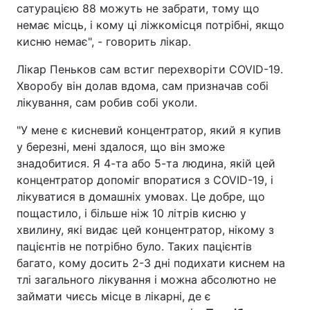
сатурацією 88 можуть не забрати, тому що
немає місць, і кому ці ліжкомісця потрібні, якщо
кисню немає", - говорить лікар.
Лікар Пеньков сам встиг перехворіти COVID-19.
Хворобу він долав вдома, сам призначав собі
лікування, сам робив собі уколи.
"У мене є кисневий концентратор, який я купив
у березні, мені здалося, що він зможе
знадобитися. Я 4-та або 5-та людина, якій цей
концентратор допоміг впоратися з COVID-19, і
лікуватися в домашніх умовах. Це добре, що
пощастило, і більше ніж 10 літрів кисню у
хвилину, які видає цей концентратор, нікому з
пацієнтів не потрібно було. Таких пацієнтів
багато, кому досить 2-3 дні подихати киснем на
тлі загального лікування і можна абсолютно не
займати чиєсь місце в лікарні, де є