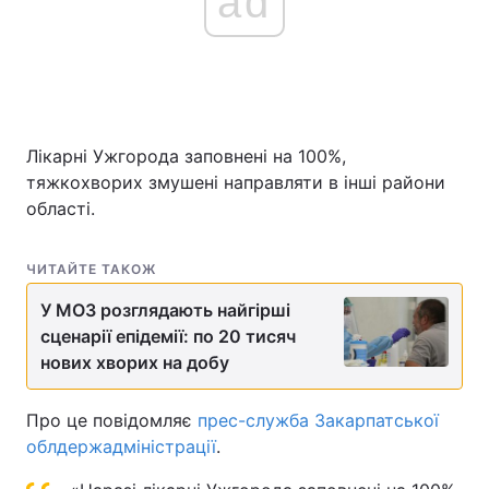
ad
Головна
Війна
Україна
Політика
Лікарні Ужгорода заповнені на 100%,
тяжкохворих змушені направляти в інші райони
Економіка
Світ
області.
Спорт
Наука
ЧИТАЙТЕ ТАКОЖ
Техно і зв'язок
Лайт
У МОЗ розглядають найгірші
Зброя
Інциденти
сценарії епідемії: по 20 тисяч
нових хворих на добу
Здоров'я
Туризм
Про це повідомляє
прес-служба Закарпатської
Цікавинки
Погода
облдержадміністрації
.
Екологія
Регіони