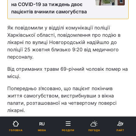
на COVID-19 за тиждень двоє
пацієнтів вчинили самогубства
Як повідомили у відділі комунікації поліції
Харківської області, повідомлення про подію в
лікарні по вулиці Новгородській надійшло до
поліції 25 жовтня близько 9:20 від медичного
персоналу.
Від отриманих травм 69-річний чоловік помер на
місці.
Попередньо з’ясовано, що пацієнт покінчив
життя самогубством, вистрибнувши з вікна
палати, розташованої на четвертому поверсі
лікарні.
Інформація зареєстрована в Шевченківському
RU
відділі поліції. Вирішується питання про
МОВА
ГОЛОВНА
РОЗДІЛИ
ПОГОДА
ЛАЙТ