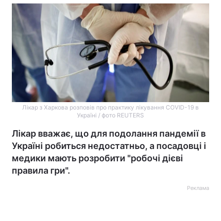
Лікар з Харкова розповів про практику лікування COVID-19 в
Україні / фото REUTERS
Лікар вважає, що для подолання пандемії в
Україні робиться недостатньо, а посадовці і
медики мають розробити "робочі дієві
правила гри".
Реклама