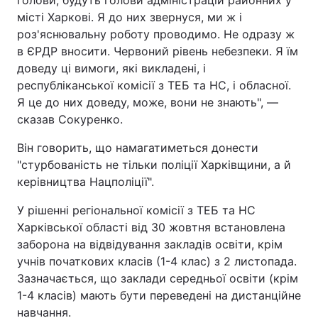
голови, будуть голови адміністрацій районних у
місті Харкові. Я до них звернуся, ми ж і
роз'яснювальну роботу проводимо. Не одразу ж
в ЄРДР вносити. Червоний рівень небезпеки. Я їм
доведу ці вимоги, які викладені, і
республіканської комісії з ТЕБ та НС, і обласної.
Я це до них доведу, може, вони не знають", —
сказав Сокуренко.
Він говорить, що намагатиметься донести
"стурбованість не тільки поліції Харківщини, а й
керівництва Нацполіції".
У рішенні регіональної комісії з ТЕБ та НС
Харківської області від 30 жовтня встановлена
заборона на відвідування закладів освіти, крім
учнів початкових класів (1-4 клас) з 2 листопада.
Зазначається, що заклади середньої освіти (крім
1-4 класів) мають бути переведені на дистанційне
навчання.