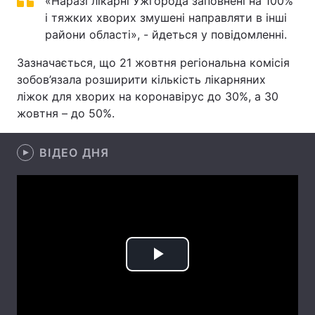
«Наразі лікарні Ужгорода заповнені на 100%
і тяжких хворих змушені направляти в інші
Лонгріди
райони області», - йдеться у повідомленні.
Зазначається, що 21 жовтня регіональна комісія
Відео з Youtube
Статті
зобов’язала розширити кількість лікарняних
ліжок для хворих на коронавірус до 30%, а 30
Інтерв'ю
Думки
жовтня – до 50%.
Архів
Вакансії
ВІДЕО ДНЯ
Контакти
Послуги
Play
Video