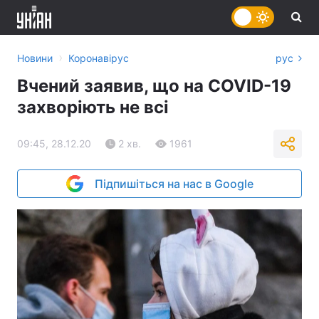
›
Новини
Коронавірус
рус
Вчений заявив, що на СOVID-19
захворіють не всі
09:45, 28.12.20
2 хв.
1961
Підпишіться на нас в Google