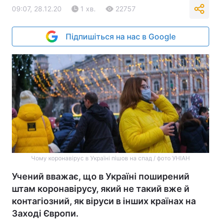
09:07, 28.12.20
1 хв.
22757
Підпишіться на нас в Google
Чому коронавірус в Україні пішов на спад / фото УНІАН
Учений вважає, що в Україні поширений
штам коронавірусу, який не такий вже й
контагіозний, як віруси в інших країнах на
Заході Європи.