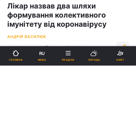
Лікар назвав два шляхи
формування колективного
імунітету від коронавірусу
АНДРІЙ ВАСИЛЮК
08:25, 28.12.20
3 хв.
1532
RU
МОВА
ГОЛОВНА
РОЗДІЛИ
ПОГОДА
ЛАЙТ
Підпишіться на нас в Google