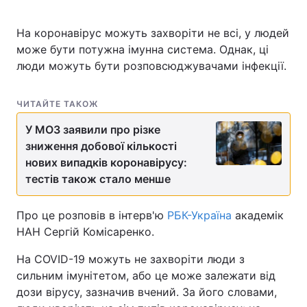
На коронавірус можуть захворіти не всі, у людей
може бути потужна імунна система. Однак, ці
Головна
Війна
люди можуть бути розповсюджувачами інфекції.
Україна
Політика
ЧИТАЙТЕ ТАКОЖ
Економіка
Світ
У МОЗ заявили про різке
зниження добової кількості
Спорт
Наука
нових випадків коронавірусу:
тестів також стало менше
Техно і зв'язок
Лайт
Зброя
Інциденти
Про це розповів в інтерв'ю
РБК-Україна
академік
НАН Сергій Комісаренко.
Здоров'я
Туризм
На COVID-19 можуть не захворіти люди з
Цікавинки
Погода
сильним імунітетом, або це може залежати від
дози вірусу, зазначив вчений. За його словами,
Екологія
Регіони