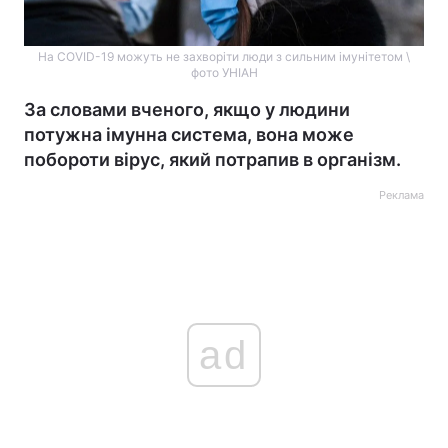
На COVID-19 можуть не захворіти люди з сильним імунітетом \
фото УНІАН
За словами вченого, якщо у людини
потужна імунна система, вона може
побороти вірус, який потрапив в організм.
Реклама
ad