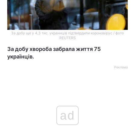
За добу ще у 4,3 тис. украннців підтвердили коронавірус / фото
REUTERS
За добу хвороба забрала життя 75
українців.
Реклама
ad