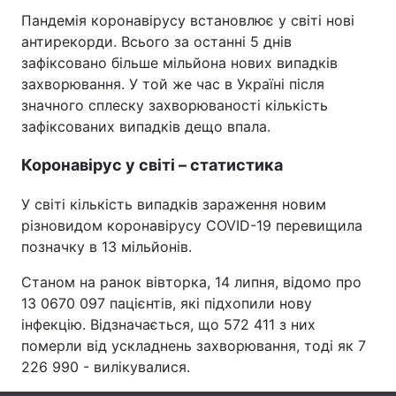
Пандемія коронавірусу встановлює у світі нові
антирекорди. Всього за останні 5 днів
зафіксовано більше мільйона нових випадків
Головна
Війна
захворювання. У той же час в Україні після
значного сплеску захворюваності кількість
Україна
Політика
зафіксованих випадків дещо впала.
Економіка
Світ
Коронавірус у світі – статистика
Спорт
Наука
У світі кількість випадків зараження новим
різновидом коронавірусу COVID-19 перевищила
Техно і зв'язок
Лайт
позначку в 13 мільйонів.
Зброя
Інциденти
Станом на ранок вівторка, 14 липня, відомо про
13 0670 097 пацієнтів, які підхопили нову
Здоров'я
Туризм
інфекцію. Відзначається, що 572 411 з них
померли від ускладнень захворювання, тоді як 7
Цікавинки
Погода
226 990 - вилікувалися.
Екологія
Регіони