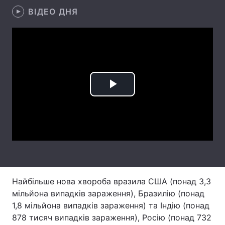
ВІДЕО ДНЯ
Лонгріди
Відео з Youtube
Статті
Інтерв'ю
Думки
Архів
Вакансії
Play
Контакти
Video
Послуги
Найбільше нова хвороба вразила США (понад 3,3
мільйона випадків зараження), Бразилію (понад
1,8 мільйона випадків зараження) та Індію (понад
878 тисяч випадків зараження), Росію (понад 732