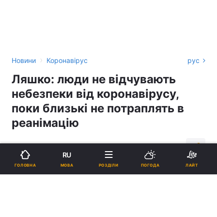
›
Новини
Коронавірус
рус
Ляшко: люди не відчувають
небезпеки від коронавірусу,
поки близькі не потраплять в
реанімацію
11:36, 14.07.20
3 хв.
1318
RU
МОВА
ГОЛОВНА
РОЗДІЛИ
ПОГОДА
ЛАЙТ
Підпишіться на нас в Google