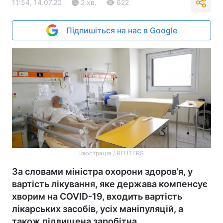
11:54, 14.07.20
2 хв.
622
Підпишіться на нас в Google
Ілюстрація / REUTERS
За словами міністра охорони здоров’я, у
вартість лікування, яке держава компенсує
хворим на COVID-19, входить вартість
лікарських засобів, усіх маніпуляцій, а
також підвищена заробітна