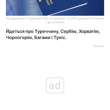
Як відпочити в Туреччині або на Багамах - в МЗС дали роз'яснення
/ фото УНІАН
Йдеться про Туреччину, Сербію, Хорватію,
Чорногорію, Багами і Туніс.
Реклама
ad