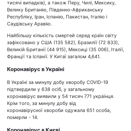
тисячі випадків), а також Перу, Чилі, Мексику,
Велику Британію, Південно-Африканську
Тема оформлення
Республіку, Іран, Іспанію, Пакистан, Італію і
Саудівську Аравію.
Найбільшу кількість смертей серед країн світу
зафіксовано у США (135 582), Бразилії (72 833),
Великій Британії (44 915), Мексиці (35 006), Італії,
Франції та Іспанії. У Китаї загалом 4,641.
Коронавірус в Україні
В Україні за минулу добу хворобу COVID-19
підтвердили у 638 осіб, у загальному
коронавірус виявили у 54 тисяч 771 українця.
Крім того, за минулу добу від
коронавірусної хвороби одужала 651 особа,
померли - 14.
Коронавірус в Києві