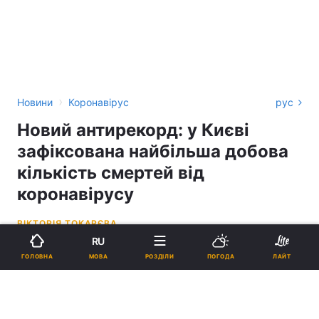
›
Новини
Коронавірус
рус
Новий антирекорд: у Києві
зафіксована найбільша добова
кількість смертей від
коронавірусу
ВІКТОРІЯ ТОКАРЄВА
RU
11:14, 22.08.20
1 хв.
4936
МОВА
ГОЛОВНА
РОЗДІЛИ
ПОГОДА
ЛАЙТ
Підпишіться на нас в Google