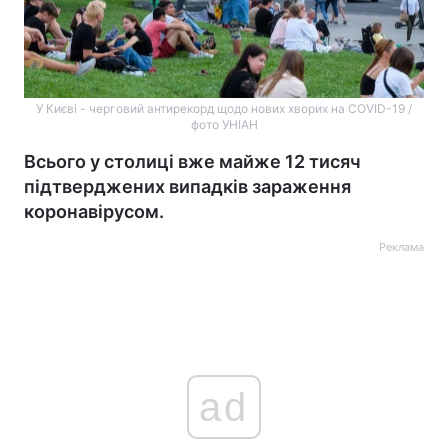
У Києві - черговий антирекорд щодо нових хворих на COVID-19 /
фото УНІАН
Всього у столиці вже майже 12 тисяч
підтверджених випадків зараження
коронавірусом.
Реклама
ad