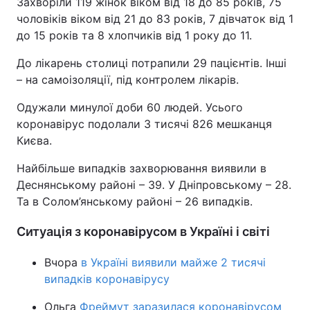
Захворіли 119 жінок віком від 18 до 85 років, 75
чоловіків віком від 21 до 83 рокiв, 7 дівчаток від 1
Тема оформлення
до 15 років та 8 хлопчиків від 1 року до 11.
До лікарень столиці потрапили 29 пацієнтів. Інші
– на самоізоляції, під контролем лікарів.
Одужали минулої доби 60 людей. Усього
коронавірус подолали 3 тисячі 826 мешканця
Києва.
Найбільше випадків захворювання виявили в
Деснянському районі – 39. У Дніпровському – 28.
Та в Солом’янському районі – 26 випадків.
Ситуація з коронавірусом в Україні і світі
Вчора
в Україні виявили майже 2 тисячі
випадків коронавірусу
Ольга
Фреймут заразилася коронавірусом