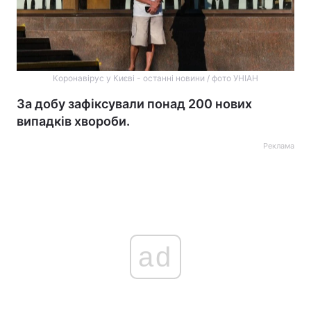
Коронавірус у Києві - останні новини / фото УНІАН
За добу зафіксували понад 200 нових
випадків хвороби.
Реклама
ad