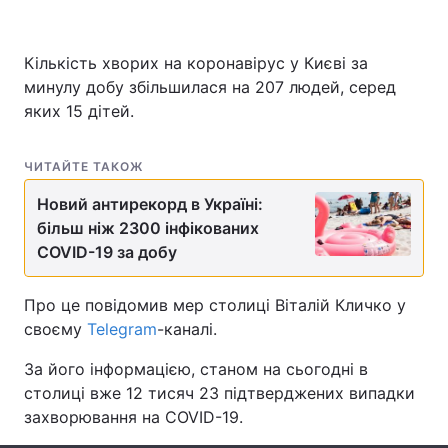
Кількість хворих на коронавірус у Києві за
минулу добу збільшилася на 207 людей, серед
Головна
Війна
яких 15 дітей.
Україна
Політика
ЧИТАЙТЕ ТАКОЖ
Економіка
Світ
Новий антирекорд в Україні:
Спорт
Наука
більш ніж 2300 інфікованих
COVID-19 за добу
Техно і зв'язок
Лайт
Про це повідомив мер столиці Віталій Кличко у
Зброя
Інциденти
своєму
Telegram
-каналі.
Здоров'я
Туризм
За його інформацією, станом на сьогодні в
столиці вже 12 тисяч 23 підтверджених випадки
Цікавинки
Погода
захворювання на COVID-19.
Екологія
Регіони