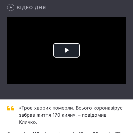
ВІДЕО ДНЯ
Лонгріди
Відео з Youtube
Статті
Інтерв'ю
Думки
Архів
Вакансії
Play
Контакти
Video
Послуги
«Троє хворих померли. Всього коронавірус
забрав життя 170 киян», – повідомив
Кличко.