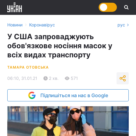
›
Новини
Коронавірус
рус
У США запроваджують
обов'язкове носіння масок у
всіх видах транспорту
ТАМАРА ОТОВСЬКА
06:10, 31.01.21
2 хв.
571
Підпишіться на нас в Google