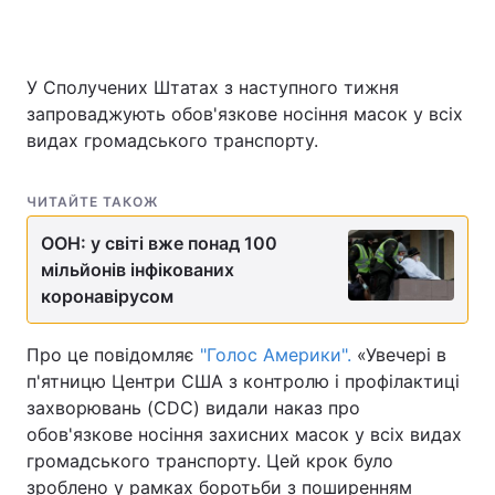
У Сполучених Штатах з наступного тижня
Головна
Війна
запроваджують обов'язкове носіння масок у всіх
видах громадського транспорту.
Україна
Політика
Економіка
Світ
ЧИТАЙТЕ ТАКОЖ
Спорт
Наука
ООН: у світі вже понад 100
мільйонів інфікованих
Техно і зв'язок
Лайт
коронавірусом
Зброя
Інциденти
Про це повідомляє
"Голос Америки".
«Увечері в
п'ятницю Центри США з контролю і профілактиці
Здоров'я
Туризм
захворювань (CDC) видали наказ про
обов'язкове носіння захисних масок у всіх видах
Цікавинки
Погода
громадського транспорту. Цей крок було
Екологія
Регіони
зроблено у рамках боротьби з поширенням