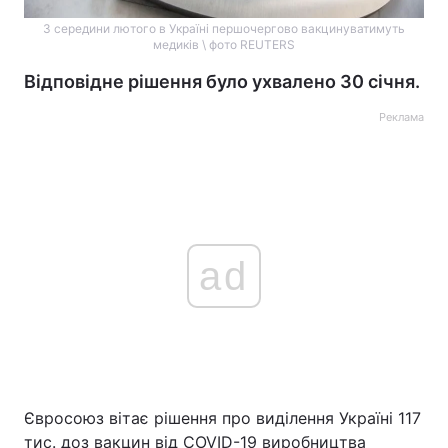
З середини лютого в Україні першочергово вакцинуватимуть
медиків \ фото REUTERS
Відповідне рішення було ухвалено 30 січня.
Реклама
ad
Євросоюз вітає рішення про виділення Україні 117
тис. доз вакцин від COVID-19 виробництва