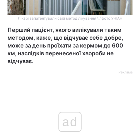
Лікарі запатентували свій метод лікування \ / фото УНІАН
Перший пацієнт, якого вилікували таким
методом, каже, що відчуває себе добре,
може за день проїхати за кермом до 600
км, наслідків перенесеної хвороби не
відчуває.
Реклама
ad