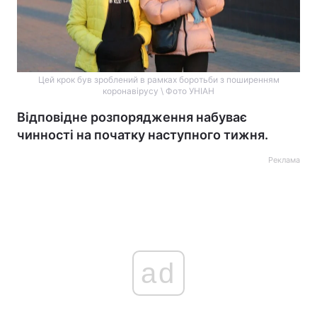
Цей крок був зроблений в рамках боротьби з поширенням
коронавірусу \ Фото УНІАН
Відповідне розпорядження набуває
чинності на початку наступного тижня.
Реклама
ad