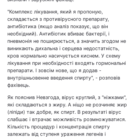
"Комплекс лікування, який я пропоную,
складається з противірусного препарату,
антибіотика (якщо аналіз показує, що він
необхідний). Антибіотик вбиває бактерії, і
пневмонія не поширюється, а значить згодом не
виникають дихальна і серцева недостатність,
кров нормально насичується киснем. У схему
лікування при необхідності входять гормональні
препарати. І зовсім нове, що я додав -
внутрішньовенне введення спирту", - розповів
фахівець.
Як пояснив Невзгода, вірус круглий, з "ніжками",
які складаються з жиру. А ніщо не розчиняє жир
(ліпіди) так добре, як спирт. В результаті вірус
слабшає і втрачає можливість розмножуватися.
Кількість процедур і концентрація спирту
залежать від ступеня ураження легенів і