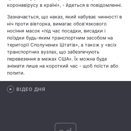
коронавірусу в країні», - йдеться в повідомленні.
Лонгріди
Зазначається, що наказ, який набуває чинності в
ніч проти вівторка, вимагає обов'язкового
Відео з Youtube
Статті
носіння масок «під час посадки, висадки і
поїздки будь-яким транспортним засобом на
Інтерв'ю
Думки
території Сполучених Штатів», а також у «всіх
транспортних вузлах, що забезпечують
Архів
Вакансії
перевезення в межах США». Їх можна буде
знімати лише на короткий час - щоб поїсти або
Контакти
попити.
Послуги
ВІДЕО ДНЯ