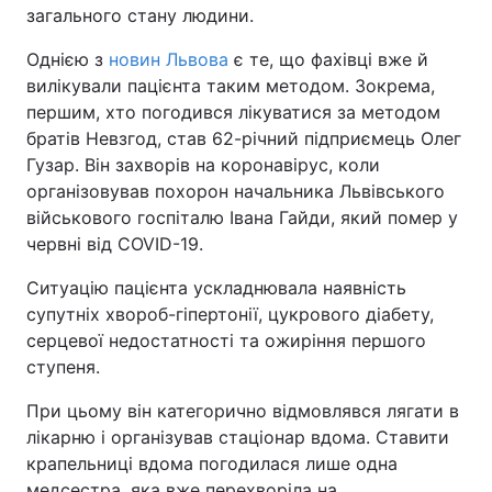
загального стану людини.
Однією з
новин Львова
є те, що фахівці вже й
вилікували пацієнта таким методом. Зокрема,
першим, хто погодився лікуватися за методом
братів Невзгод, став 62-річний підприємець Олег
Гузар. Він захворів на коронавірус, коли
організовував похорон начальника Львівського
військового госпіталю Івана Гайди, який помер у
червні від COVID-19.
Ситуацію пацієнта ускладнювала наявність
супутніх хвороб-гіпертонії, цукрового діабету,
серцевої недостатності та ожиріння першого
ступеня.
При цьому він категорично відмовлявся лягати в
лікарню і організував стаціонар вдома. Ставити
крапельниці вдома погодилася лише одна
медсестра, яка вже перехворіла на