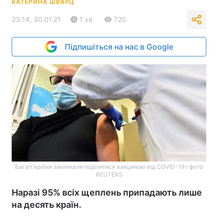
КАТЕРИНА ШВАРЦ
23:14, 30.01.21
1 хв.
720
Підпишіться на нас в Google
Багаті країни закликали поділитися вакциною від COVID-19 / фото
REUTERS
Наразі 95% всіх щеплень припадають лише
на десять країн.