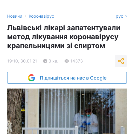
›
Новини
Коронавірус
рус
Львівські лікарі запатентували
метод лікування коронавірусу
крапельницями зі спиртом
19:10, 30.01.21
3 хв.
14373
Підпишіться на нас в Google