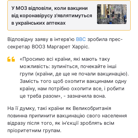
У МОЗ відповіли, коли вакцини
від коронавірусу з'являтимуться
в українських аптеках
Відповідну заяву в інтерв'ю
BBC
зробила прес-
секретар ВООЗ Маргарет Харріс.
«Просимо всі країни, які мають таку
можливість: зупиніться, почекайте інші
групи (країни, де ще не почали вакцинацію).
Замість того щоб охопити вакцинами одну
країну, нам потрібно охопити все, і робити
це треба разом», - зазначила вона.
На її думку, такі країни як Великобританія
повинна припинити вакцинацію свого населення
відразу після того, як ін'єкції зроблять всім
пріоритетним групам.