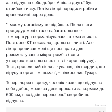
але відчував себе добре. А після другої був
стрибок тиску. Потім лікарі порадили робити
крапельниці через день.
"І моєму організму це підійшло. Після п'яти
процедур мені стало набагато легше -
температура нормалізувалася, втома зникла.
Повторне КТ показало, що легені чисті. Але
лікар прописав мені ще препарати для
розсмоктування мікротромбів (вони
утворюються в легенях на тлі коронавірусу).
Тест, проведений після лікування, підтвердив, що
вірусу в організмі немає", – підкреслив Гузар.
Тепер, через півроку, чоловік каже, що відчуває
себе добре, може за день проїхати за кермом до
600 км, наслідків перенесеної хвороби не
відчуває.
Реклама