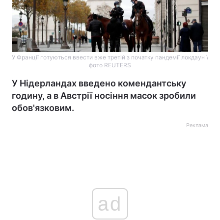
У Франції готуються ввести вже третій з початку пандемії локдаун \
фото REUTERS
У Нідерландах введено комендантську
годину, а в Австрії носіння масок зробили
обов'язковим.
Реклама
ad