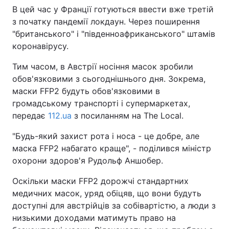
В цей час у Франції готуються ввести вже третій
Тема оформлення
з початку пандемії локдаун. Через поширення
"британського" і "південноафриканського" штамів
коронавірусу.
Тим часом, в Австрії носіння масок зробили
обов'язковими з сьогоднішнього дня. Зокрема,
маски FFP2 будуть обов'язковими в
громадському транспорті і супермаркетах,
передає
112.ua
з посиланням на The Local.
"Будь-який захист рота і носа - це добре, але
маска FFP2 набагато краще", - поділився міністр
охорони здоров'я Рудольф Аншобер.
Оскільки маски FFP2 дорожчі стандартних
медичних масок, уряд обіцяв, що вони будуть
доступні для австрійців за собівартістю, а люди з
низькими доходами матимуть право на