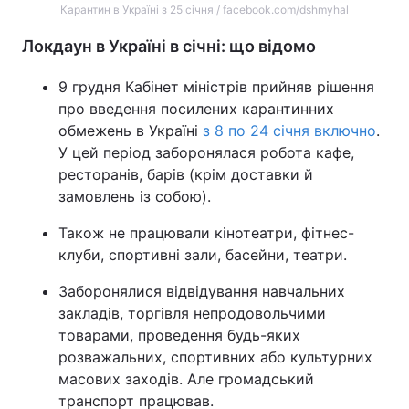
Карантин в Україні з 25 січня / facebook.com/dshmyhal
Локдаун в Україні в січні: що відомо
9 грудня Кабінет міністрів прийняв рішення
про введення посилених карантинних
обмежень в Україні
з 8 по 24 січня включно
.
У цей період заборонялася робота кафе,
ресторанів, барів (крім доставки й
замовлень із собою).
Також не працювали кінотеатри, фітнес-
клуби, спортивні зали, басейни, театри.
Заборонялися відвідування навчальних
закладів, торгівля непродовольчими
товарами, проведення будь-яких
розважальних, спортивних або культурних
масових заходів. Але громадський
транспорт працював.