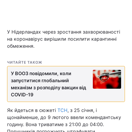
Головна
Війна
У Нідерландах через зростання захворюваності
Україна
Політика
на коронавірус вирішили посилити карантинні
обмеження.
Економіка
Світ
ЧИТАЙТЕ ТАКОЖ
Спорт
Наука
У ВООЗ повідомили, коли
Техно і зв'язок
Лайт
запуститися глобальний
механізм з розподілу вакцин від
Зброя
Інциденти
COVID-19
Здоров'я
Туризм
Як йдеться в сюжеті
ТСН
, з 25 січня, і
Цікавинки
Погода
щонайменше, до 9 лютого ввели комендантську
годину. Вона триватиме з 21:00 до 04:00.
Екологія
Регіони
Порушників погрожують штрафувати.