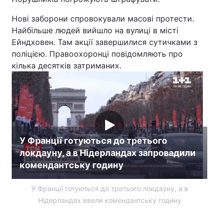
Лонгріди
Нові заборони спровокували масові протести.
Найбільше людей вийшло на вулиці в місті
Ейндховен. Там акції завершилися сутичками з
Відео з Youtube
Статті
поліцією. Правоохоронці повідомляють про
кілька десятків затриманих.
Інтерв'ю
Думки
Архів
Вакансії
Контакти
Послуги
У Франції готуються до третього
локдауну, а в Нідерландах запровадили
комендантську годину
У Франції готуються до третього локдауну, а в
Нідерландах ввели комендантську годину