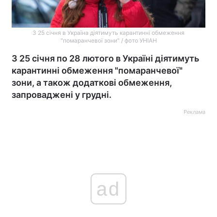
З 25 січня в Україна діятимуть карантинні обмеження
"помаранчевої зони" / фото УНІАН
З 25 січня по 28 лютого в Україні діятимуть
карантинні обмеження "помаранчевої"
зони, а також додаткові обмеження,
запроваджені у грудні.
Реклама
ad