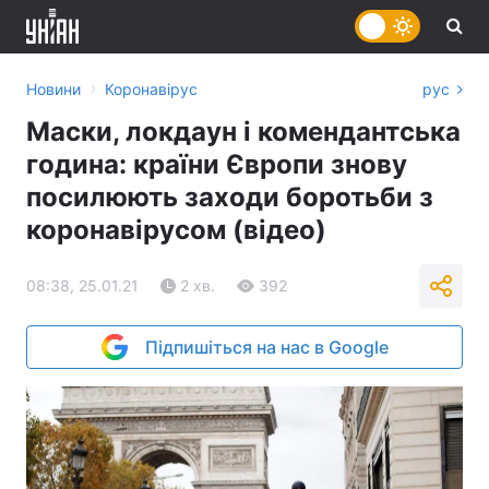
›
Новини
Коронавірус
рус
Маски, локдаун і комендантська
година: країни Європи знову
посилюють заходи боротьби з
коронавірусом (відео)
08:38, 25.01.21
2 хв.
392
Підпишіться на нас в Google