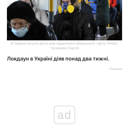
В Україні почали діяти нові карантинні обмеження / фото УНІАН,
Чузавков Сергій
Локдаун в Україні діяв понад два тижні.
Реклама
ad