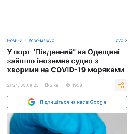
›
Новини
Коронавірус
рус
У порт "Південний" на Одещині
зайшло іноземне судно з
хворими на COVID-19 моряками
21:24, 08.08.20
2 хв.
4958
Підпишіться на нас в Google