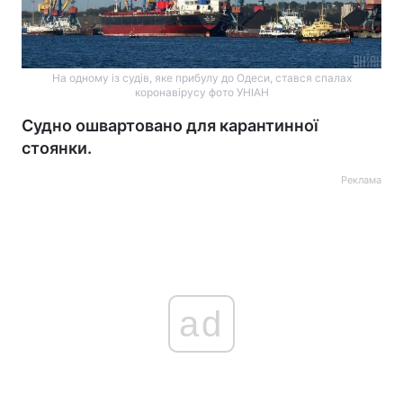
На одному із судів, яке прибулу до Одеси, стався спалах
коронавірусу фото УНІАН
Судно ошвартовано для карантинної
стоянки.
Реклама
ad