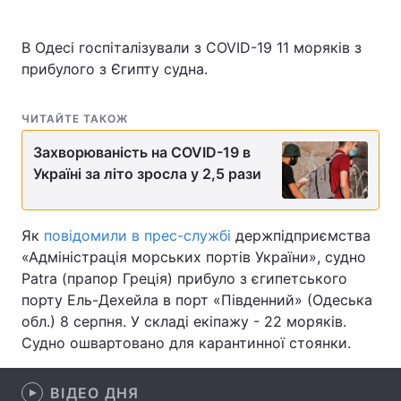
В Одесі госпіталізували з COVID-19 11 моряків з
прибулого з Єгипту судна.
Головна
Війна
Україна
Політика
ЧИТАЙТЕ ТАКОЖ
Захворюваність на COVID-19 в
Економіка
Світ
Україні за літо зросла у 2,5 рази
Спорт
Наука
Як
Техно і зв'язок
повідомили в прес-службі
Лайт
держпідприємства
«Адміністрація морських портів України», судно
Зброя
Інциденти
Patra (прапор Греція) прибуло з єгипетського
порту Ель-Дехейла в порт «Південний» (Одеська
Здоров'я
Туризм
обл.) 8 серпня. У складі екіпажу - 22 моряків.
Судно ошвартовано для карантинної стоянки.
Цікавинки
Погода
Екологія
ВІДЕО ДНЯ
Регіони