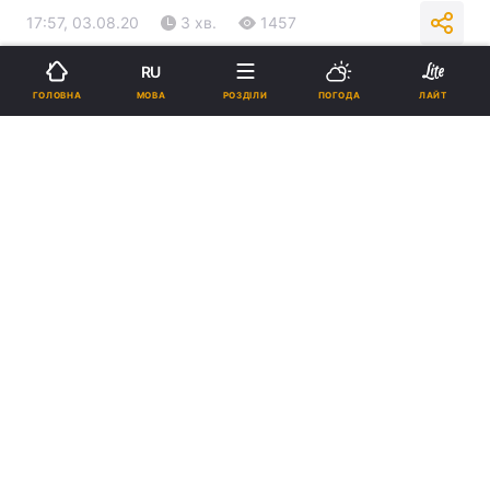
17:57, 03.08.20
3 хв.
1457
RU
Підпишіться на нас в Google
МОВА
ГОЛОВНА
РОЗДІЛИ
ПОГОДА
ЛАЙТ
Ілюстрація REUTERS
Прогнозується значне погіршення
епідситуації. Через високе навантаження в
інфекційній лікарні вже сталося аварійне
відключення системи кисневої терапії.