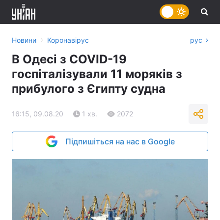
›
Новини
Коронавірус
рус
В Одесі з COVID-19
госпіталізували 11 моряків з
прибулого з Єгипту судна
16:15, 09.08.20
1 хв.
2072
Підпишіться на нас в Google