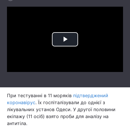
Лонгріди
Відео з Youtube
Статті
Інтерв'ю
Думки
Play
Архів
Вакансії
Video
Контакти
Послуги
При тестуванні в 11 моряків
підтверджений
коронавірус
. Їх госпіталізували до однієї з
лікувальних установ Одеси. У другої половини
екіпажу (11 осіб) взято проби для аналізу на
антитіла.