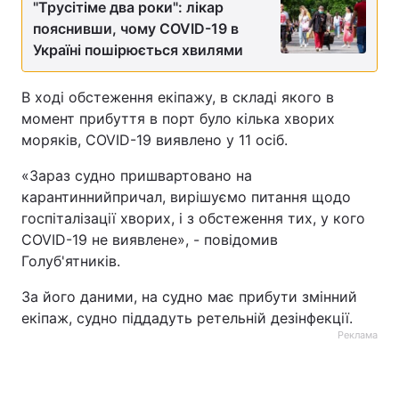
"Трусітіме два роки": лікар
пояснивши, чому COVID-19 в
Україні пошірюється хвилями
В ході обстеження екіпажу, в складі якого в
момент прибуття в порт було кілька хворих
моряків, COVID-19 виявлено у 11 осіб.
«Зараз судно пришвартовано на
карантиннийпричал, вирішуємо питання щодо
госпіталізації хворих, і з обстеження тих, у кого
COVID-19 не виявлене», - повідомив
Голуб'ятників.
За його даними, на судно має прибути змінний
екіпаж, судно піддадуть ретельній дезінфекції.
Реклама