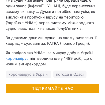
«На судні - загальне повітряне середовище: є
один занос (інфекції - УНІАН), буде перенесення
всьому екіпажу ... Думати потрібно нам усім, як
виключити пропуски вірусу на територію
(Україна - УНІАН) через систему міжнародного
судноплавства», - написав Голуб'ятників.
За деякими даними, судно, на якому виявлено 11
хворих, - суховантаж PATRA (прапор Греція).
Як повідомляв УНІАН, за минулу добу в Україні
коронавірус
підтвердили ще у 1489 осіб, що є
новим антирекордом.
коронавірус в Україні
погода в Одесі
ПІДТРИМАЙТЕ НАС