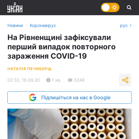
›
Новини
Коронавірус
рус
На Рівненщині зафіксували
перший випадок повторного
зараження COVID-19
НАТАЛІЯ ПЕЧИБОРЩ
02:32, 16.09.20
1 хв.
3248
Підпишіться на нас в Google