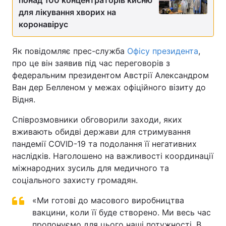
понад 100 концентраторів кисню
для лікування хворих на
коронавірус
Як повідомляє прес-служба
Офісу президента
,
про це він заявив під час переговорів з
федеральним президентом Австрії Александром
Ван дер Белленом у межах офіційного візиту до
Відня.
Співрозмовники обговорили заходи, яких
вживають обидві держави для стримування
пандемії COVID-19 та подолання її негативних
наслідків. Наголошено на важливості координації
міжнародних зусиль для медичного та
соціального захисту громадян.
«Ми готові до масового виробництва
вакцини, коли її буде створено. Ми весь час
пропонуємо для цього наші потужності. В