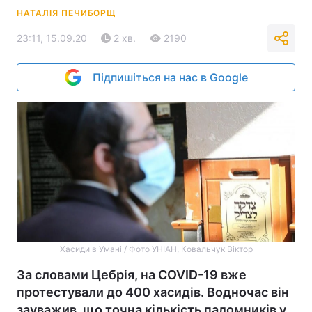
НАТАЛІЯ ПЕЧИБОРЩ
23:11, 15.09.20
2 хв.
2190
Підпишіться на нас в Google
Хасиди в Умані / Фото УНІАН, Ковальчук Віктор
За словами Цебрія, на COVID-19 вже
протестували до 400 хасидів. Водночас він
зауважив, що точна кількість паломників у