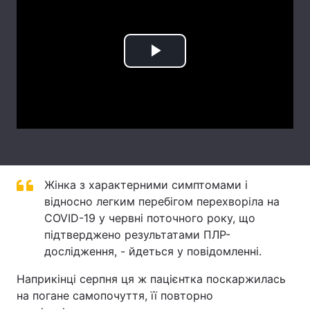
Лонгріди
Play
Відео з Youtube
Статті
Video
Інтерв'ю
Думки
Архів
Вакансії
Контакти
Жінка з характерними симптомами і
Послуги
відносно легким перебігом перехворіла на
COVID-19 у червні поточного року, що
підтверджено результатами ПЛР-
дослідження, - йдеться у повідомленні.
Наприкінці серпня ця ж пацієнтка поскаржилась
на погане самопочуття, її повторно