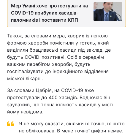
Мер Умані хоче протестувати на
COVID-19 прибулих хасидів-
паломників і поставити КПП
Також, за словами мера, хворих із легкою
формою хвороби помістили у готель, який
виділили брацлавські хасиди під заклад, де
будуть COVID-позитивні. Осіб з середнім і
важким перебігом хвороби, будуть
госпіталізувати до інфекційного відділення
міської лікарні.
За словами Цебрія, на COVID-19 вже
протестували до 400 хасидів. Водночас він
зауважив, що точна кількість хасидів у місті
йому невідома.
Я не можу сказати, скільки їх точно, їх ніхто
не обліковував. В мене точної цифри немає.