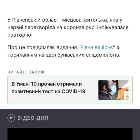
У Рівненській області місцева жителька, яка у
червні перехворіла на коронавірус, інфікувалася
Головна
Війна
повторно.
Україна
Політика
Про це повідомляє видання "
Рівне вечірнє
" з
посиланням на здолбунівських епідеміологів.
Економіка
Світ
Спорт
Наука
ЧИТАЙТЕ ТАКОЖ
Техно і зв'язок
Лайт
В Умані 10 прочан отримали
позитивний тест на COVID-19
Зброя
Інциденти
Здоров'я
Туризм
ВІДЕО ДНЯ
Цікавинки
Погода
Екологія
Регіони