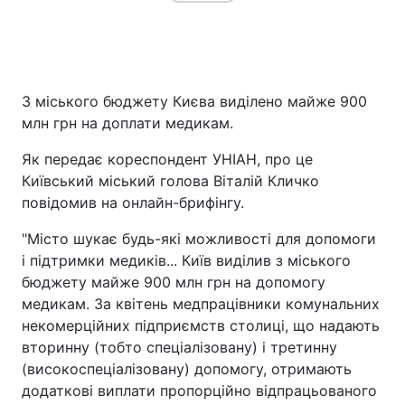
Головна
Війна
З міського бюджету Києва виділено майже 900
Україна
Політика
млн грн на доплати медикам.
Економіка
Світ
Як передає кореспондент УНІАН, про це
Київський міський голова Віталій Кличко
Спорт
Наука
повідомив на онлайн-брифінгу.
Техно і зв'язок
Лайт
"Місто шукає будь-які можливості для допомоги
і підтримки медиків... Київ виділив з міського
Зброя
Інциденти
бюджету майже 900 млн грн на допомогу
медикам. За квітень медпрацівники комунальних
Здоров'я
Туризм
некомерційних підприємств столиці, що надають
вторинну (тобто спеціалізовану) і третинну
Цікавинки
Погода
(високоспеціалізовану) допомогу, отримають
додаткові виплати пропорційно відпрацьованого
Екологія
Регіони