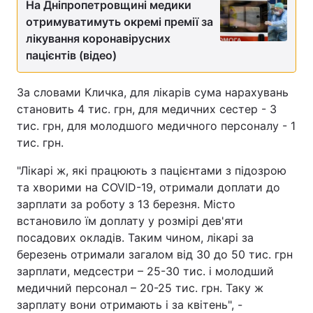
На Дніпропетровщині медики
отримуватимуть окремі премії за
Тема оформлення
лікування коронавірусних
пацієнтів (відео)
За словами Кличка, для лікарів сума нарахувань
становить 4 тис. грн, для медичних сестер - 3
тис. грн, для молодшого медичного персоналу - 1
тис. грн.
"Лікарі ж, які працюють з пацієнтами з підозрою
та хворими на COVID-19, отримали доплати до
зарплати за роботу з 13 березня. Місто
встановило їм доплату у розмірі дев'яти
посадових окладів. Таким чином, лікарі за
березень отримали загалом від 30 до 50 тис. грн
зарплати, медсестри – 25-30 тис. і молодший
медичний персонал – 20-25 тис. грн. Таку ж
зарплату вони отримають і за квітень", -