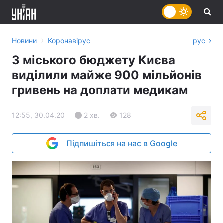
›
Новини
Коронавірус
рус
З міського бюджету Києва
виділили майже 900 мільйонів
гривень на доплати медикам
12:55, 30.04.20
2 хв.
128
Підпишіться на нас в Google