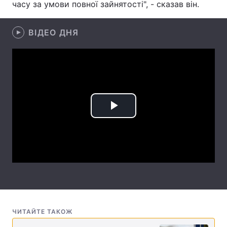
часу за умови повної зайнятості", - сказав він.
Лонгріди
ВІДЕО ДНЯ
Відео з Youtube
Статті
Інтерв'ю
Думки
Архів
Вакансії
Play
Контакти
Video
Послуги
ЧИТАЙТЕ ТАКОЖ