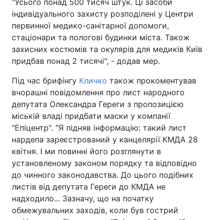
"Усього понад 500 тисяч штук. Ці засоби
індивідуального захисту розподілені у Центри
первинної медико-санітарної допомоги,
стаціонари та пологові будинки міста. Також
захисних костюмів та окулярів для медиків Київ
придбав понад 2 тисячі", - додав мер.
Під час брифінгу
Кличко
також прокоментував
вчорашні повідомлення про лист народного
депутата Олександра Гереги з пропозицією
міській владі придбати маски у компанії
"Епіцентр". "Я підняв інформацію: такий лист
нардепа зареєстрований у канцелярії КМДА 28
квітня. І ми повинні його розглянути в
установленому законом порядку та відповідно
до чинного законодавства. До цього подібних
листів від депутата Гереги до КМДА не
надходило... Зазначу, що на початку
обмежувальних заходів, коли був гострий