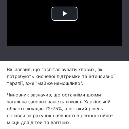
Лонгріди
Play
Відео з Youtube
Статті
Video
Інтерв'ю
Думки
Архів
Вакансії
Контакти
Він заявив, що госпіталізувати хворих, які
потребують кисневої підтримки та інтенсивної
Послуги
терапії, вже "майже неможливо".
Чиновник зазначив, що останніми днями
загальна заповнюваність ліжок в Харківській
області складає 72-75%, але такий рівень
склався за рахунок наявності в регіоні койко-
місць для дітей та вагітних.