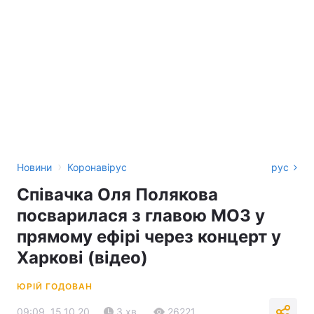
›
Новини
Коронавірус
рус
Співачка Оля Полякова
посварилася з главою МОЗ у
прямому ефірі через концерт у
Харкові (відео)
ЮРІЙ ГОДОВАН
09:09, 15.10.20
3 хв.
26221