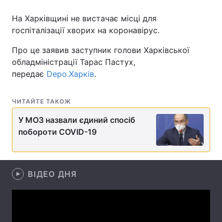
На Харківщині не вистачає місці для
госпіталізації хворих на коронавірус.
Головна
Війна
Про це заявив заступник голови Харківської
обладміністрації Тарас Пастух,
Україна
Політика
передає
Depo.Харків
.
Економіка
Світ
ЧИТАЙТЕ ТАКОЖ
Спорт
Наука
У МОЗ назвали єдиний спосіб
Техно і зв'язок
Лайт
побороти COVID-19
Зброя
Інциденти
Здоров'я
ВІДЕО ДНЯ
Туризм
Цікавинки
Погода
Екологія
Регіони