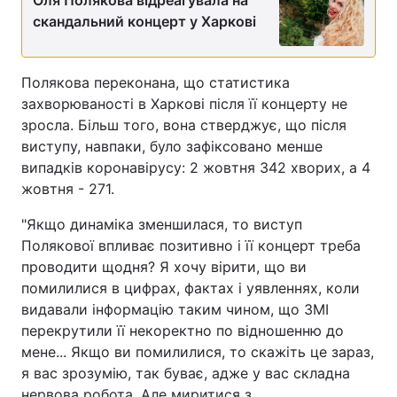
Оля Полякова відреагувала на
скандальний концерт у Харкові
Полякова переконана, що статистика
захворюваності в Харкові після її концерту не
зросла. Більш того, вона стверджує, що після
виступу, навпаки, було зафіксовано менше
випадків коронавірусу: 2 жовтня 342 хворих, а 4
жовтня - 271.
"Якщо динаміка зменшилася, то виступ
Полякової впливає позитивно і її концерт треба
проводити щодня? Я хочу вірити, що ви
помилилися в цифрах, фактах і уявленнях, коли
видавали інформацію таким чином, що ЗМІ
перекрутили її некоректно по відношенню до
мене... Якщо ви помилилися, то скажіть це зараз,
я вас зрозумію, так буває, адже у вас складна
нервова робота. Але миритися з