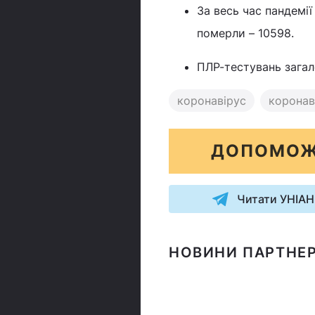
За весь час пандемії
померли – 10598.
ПЛР-тестувань загал
коронавірус
коронаві
ДОПОМОЖ
Читати УНІАН
НОВИНИ ПАРТНЕР