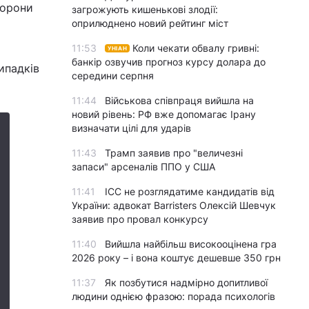
хорони
загрожують кишенькові злодії:
оприлюднено новий рейтинг міст
11:53
Коли чекати обвалу гривні:
УНІАН
банкір озвучив прогноз курсу долара до
ипадків
середини серпня
11:44
Військова співпраця вийшла на
новий рівень: РФ вже допомагає Ірану
визначати цілі для ударів
11:43
Трамп заявив про "величезні
запаси" арсеналів ППО у США
11:41
ICC не розглядатиме кандидатів від
України: адвокат Barristers Олексій Шевчук
заявив про провал конкурсу
11:40
Вийшла найбільш високооцінена гра
2026 року – і вона коштує дешевше 350 грн
11:37
Як позбутися надмірно допитливої
людини однією фразою: порада психологів