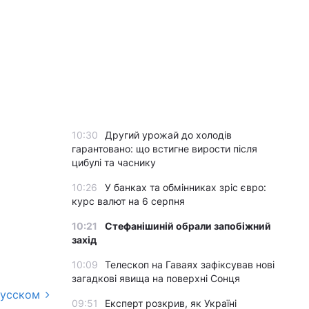
10:30
Другий урожай до холодів
гарантовано: що встигне вирости після
цибулі та часнику
10:26
У банках та обмінниках зріс євро:
курс валют на 6 серпня
10:21
Стефанішиній обрали запобіжний
захід
10:09
Телескоп на Гаваях зафіксував нові
загадкові явища на поверхні Сонця
русском
09:51
Експерт розкрив, як Україні