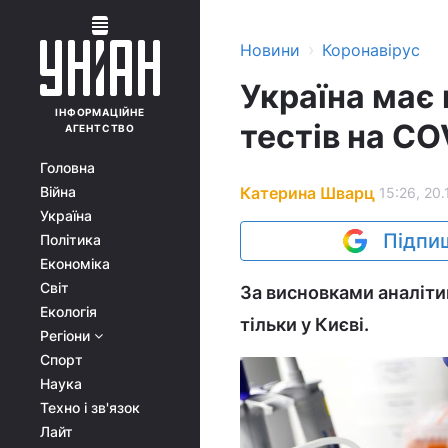
›
Новини
Коронавірус
Україна має
ІНФОРМАЦІЙНЕ
тестів на CO
АГЕНТСТВО
Головна
Катерина Шварц
Війна
15:26, 20.
Україна
Підпиш
Політика
Економіка
Світ
За висновками аналіти
Екологія
тільки у Києві.
Регіони
Спорт
Наука
Техно і зв'язок
Лайт