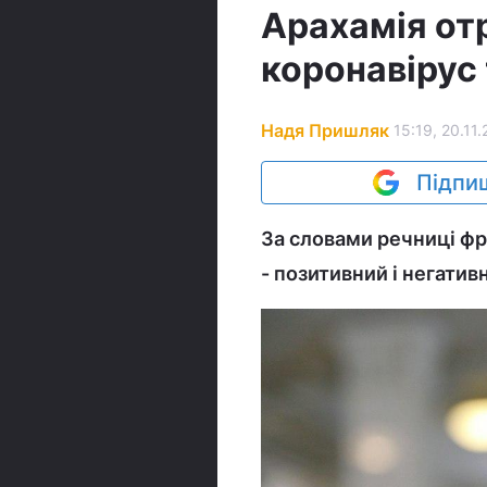
Арахамія от
коронавірус 
Надя Пришляк
15:19, 20.11.
Підпиш
За словами речниці фра
- позитивний і негатив