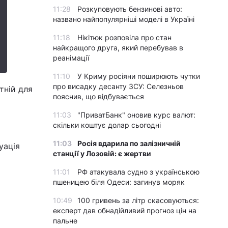
11:28
Розкуповують бензинові авто:
названо найпопулярніші моделі в Україні
11:18
Нікітюк розповіла про стан
найкращого друга, який перебував в
реанімації
11:10
У Криму росіяни поширюють чутки
про висадку десанту ЗСУ: Селезньов
тній для
пояснив, що відбувається
11:03
"ПриватБанк" оновив курс валют:
скільки коштує долар сьогодні
11:03
Росія вдарила по залізничній
уація
станції у Лозовій: є жертви
11:01
РФ атакувала судно з українською
пшеницею біля Одеси: загинув моряк
10:49
100 гривень за літр скасовуються:
експерт дав обнадійливий прогноз цін на
пальне