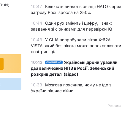
оби;
10:47
Кількість вильотів авіації НАТО через
загрозу Росії зросла на 250%
10:44
Один рух змінить і цифру, і знак:
завдання зі сірниками для перевірки IQ
10:43
У США випробували літак X-62A
VISTA, який без пілота може перехоплювати
повітряні цілі
10:42
Українські дрони уразили
ОНОВЛЕНО
два величезних НПЗ в Росії: Зеленський
розкрив деталі (відео)
s
10:33
Мозгова пояснила, чому не їде з
України під час війни
Реклама