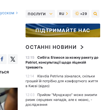
русском
RU
+29
ПОСЛУГИ
ПІДТРИМАЙТЕ НАС
ОСТАННІ НОВИНИ
12:15
Сибіга: Б’ємося за кожну ракету до
Patriot, консультації щодо ліцензій
тривають
ться
12:14
Klavdia Petrivna зізналася, скільки
грошей їй потрібно для комфортного життя
в Києві (відео)
12:03
Прийом "Мунджаро" може знизити
ризик серцевих нападів, але є нюанс, -
дослідження