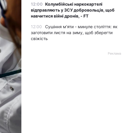
12:00
Колумбійські наркокартелі
відправляють у ЗСУ добровольців, щоб
навчитися війні дронів, - FT
12:00
Сушіння м'яти - минуле століття: як
заготовити листя на зиму, щоб зберегти
свіжість
Реклама