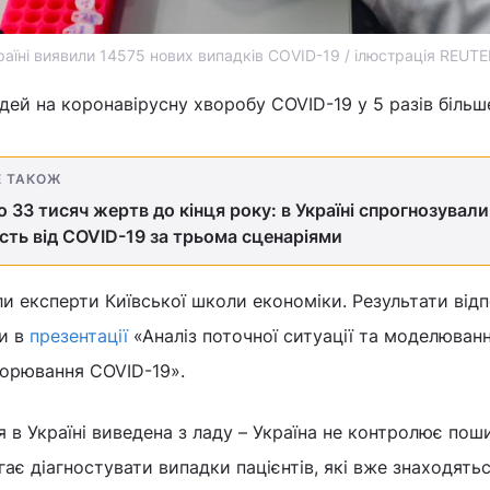
раїні виявили 14575 нових випадків COVID-19 / ілюстрація REUT
дей на коронавірусну хворобу COVID-19 у 5 разів більш
Е ТАКОЖ
до 33 тисяч жертв до кінця року: в Україні спрогнозували
сть від COVID-19 за трьома сценаріями
и експерти Київської школи економіки. Результати відп
и в
презентації
«Аналіз поточної ситуації та моделюван
ворювання COVID-19».
 в Україні виведена з ладу – Україна не контролює пош
гає діагностувати випадки пацієнтів, які вже знаходятьс