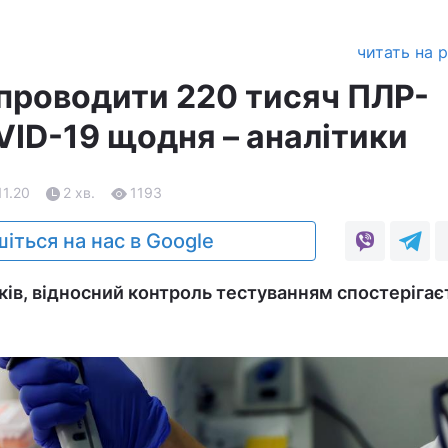
читать на 
 проводити 220 тисяч ПЛР-
VID-19 щодня – аналітики
11.20
2 хв.
1193
іться на нас в Google
ків, відносний контроль тестуванням спостерігає