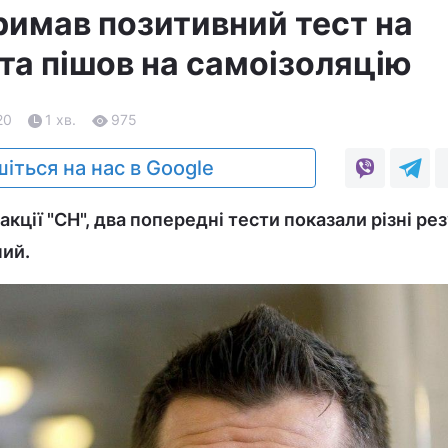
римав позитивний тест на
та пішов на самоізоляцію
20
1 хв.
975
іться на нас в Google
кції "СН", два попередні тести показали різні ре
ний.