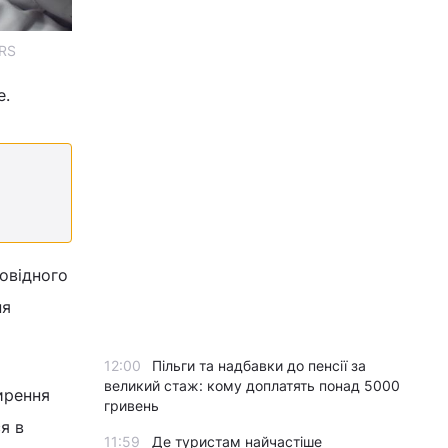
ERS
е.
овідного
ня
12:00
Пільги та надбавки до пенсії за
великий стаж: кому доплатять понад 5000
ирення
гривень
я в
11:59
Де туристам найчастіше