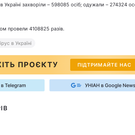
 в Україні захворіли – 598085 осіб; одужали – 274324 ос
ом провели 4108825 разів.
рус в Україні
ІТЬ ПРОЄКТУ
ПІДТРИМАЙТЕ НАС
 в Telegram
УНІАН в Google New
ІВ