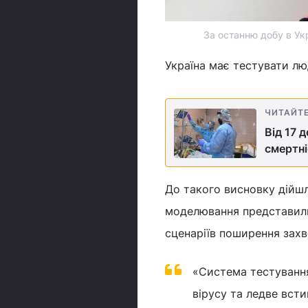
За останню добу в Ук
Україна має тестувати лю
ЧИТАЙТ
Від 17 
смертні
До такого висновку дійшл
моделювання представил
сценаріїв поширення зах
«Система тестування
вірусу та ледве всти