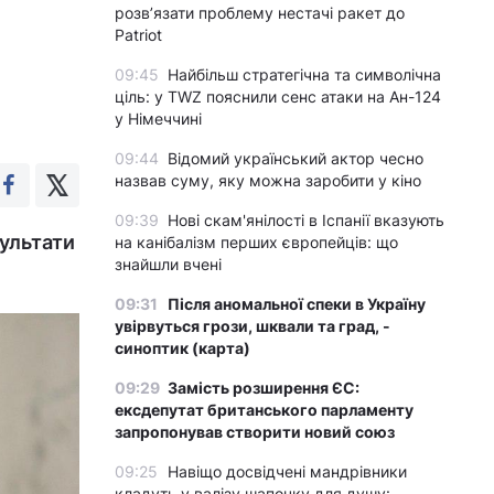
розвʼязати проблему нестачі ракет до
Patriot
09:45
Найбільш стратегічна та символічна
ціль: у TWZ пояснили сенс атаки на Ан-124
у Німеччині
09:44
Відомий український актор чесно
назвав суму, яку можна заробити у кіно
09:39
Нові скам'янілості в Іспанії вказують
зультати
на канібалізм перших європейців: що
знайшли вчені
09:31
Після аномальної спеки в Україну
увірвуться грози, шквали та град, -
синоптик (карта)
09:29
Замість розширення ЄС:
ексдепутат британського парламенту
запропонував створити новий союз
09:25
Навіщо досвідчені мандрівники
кладуть у валізу шапочку для душу: