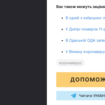
Вас також можуть заціка
В одній з київських 
У Дніпрі померла 11-
В Одеській ОДА запе
У Вінниці коронавіру
коронавірус
ДОПОМОЖ
Читати УНІАН