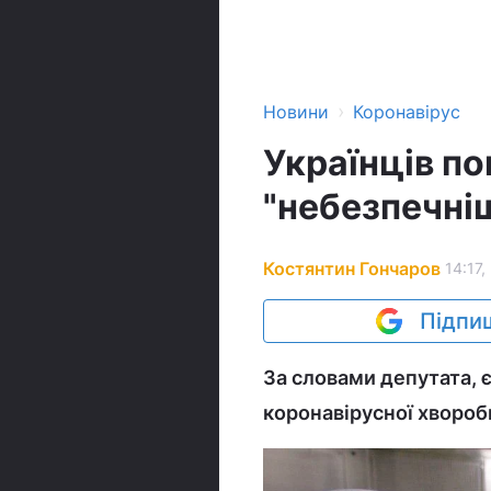
›
Новини
Коронавірус
Українців п
"небезпечні
Костянтин Гончаров
14:17,
Підпиш
За словами депутата, 
коронавірусної хвороб