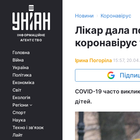
›
Новини
Коронавірус
Лікар дала п
ІНФОРМАЦІЙНЕ
коронавірус
АГЕНТСТВО
Головна
Ірина Погоріла
Війна
15:57, 20.04
Україна
Підпиш
Політика
Економіка
Світ
COVID-19 часто виклик
Екологія
дітей.
Регіони
Спорт
Наука
Техно і зв'язок
Лайт