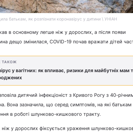
ила батькам, як розпізнати коронавірус у дитини \ УНІАН
кав в основному легше ніж у дорослих, а після появи
на дещо змінилася, COVID-19 почав вражати дітей час
Е ТАКОЖ
ірус у вагітних: як впливає, ризики для майбутніх мам 
роджених
повіла дитячий інфекціоніст з Кривого Рогу з 40-річни
на. Вона зазначила, що серед симптомів, на які батькам
ення в роботі шлунково-кишкового тракту.
е, ніж у дорослих фіксується ураження шлунково-кишко