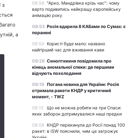
08:56
"Арко. Мандрівка крізь час": чому
 з
варто подивитись найкращу європейську
ється
анімацію року
багато
08:53
Росія вдарила 8 КАБами по Сумах: є
поранені
утній, а
08:50
Користі буде мало: названо
найгірший час для вживання кави
08:28
Синоптикиня повідомила про
кінець аномальної спеки: де першими
відчують похолодання
08:19
Погана новина для України: Росія
отримала ракети КНДР у критичний
момент, - TWZ
08:15
Що не можна робити на три Спаси:
яких заборон дотримувалися наші предки
08:08
КНДР перекинула до Росії понад 100
ракет: в ISW пояснили, чим це загрожує
Україні