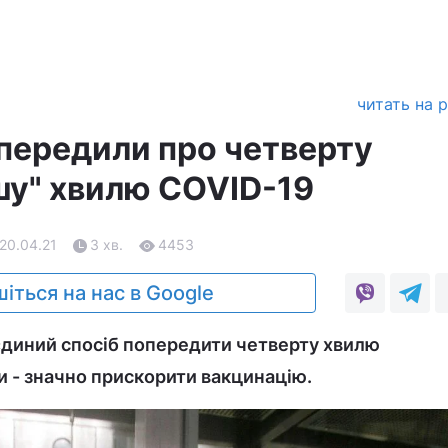
читать на 
опередили про четверту
шу" хвилю COVID-19
 20.04.21
3 хв.
4453
іться на нас в Google
єдиний спосіб попередити четверту хвилю
и - значно прискорити вакцинацію.