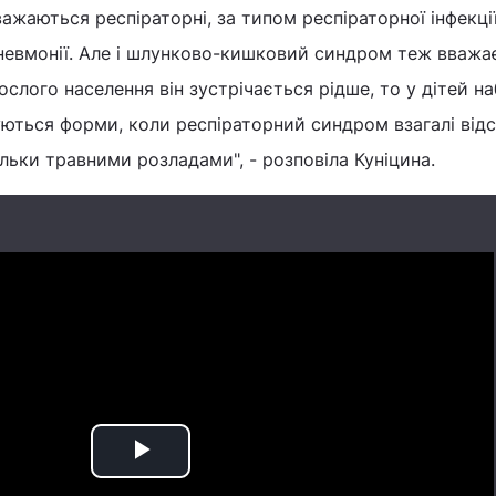
ажаються респіраторні, за типом респіраторної інфекції
невмонії. Але і шлунково-кишковий синдром теж вважа
слого населення він зустрічається рідше, то у дітей на
суються форми, коли респіраторний синдром взагалі відс
льки травними розладами", - розповіла Куніцина.
Play