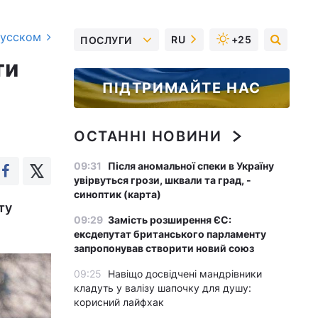
русском
RU
+25
ПОСЛУГИ
ти
ПІДТРИМАЙТЕ НАС
ОСТАННІ НОВИНИ
09:31
Після аномальної спеки в Україну
увірвуться грози, шквали та град, -
синоптик (карта)
ту
09:29
Замість розширення ЄС:
ексдепутат британського парламенту
запропонував створити новий союз
09:25
Навіщо досвідчені мандрівники
кладуть у валізу шапочку для душу:
корисний лайфхак