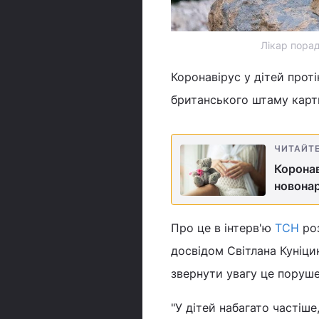
Лікар порад
Коронавірус у дітей проті
британського штаму карти
ЧИТАЙТ
Коронав
новона
Про це в інтерв'ю
ТСН
роз
досвідом Світлана Куніци
звернути увагу це поруш
"У дітей набагато частіш