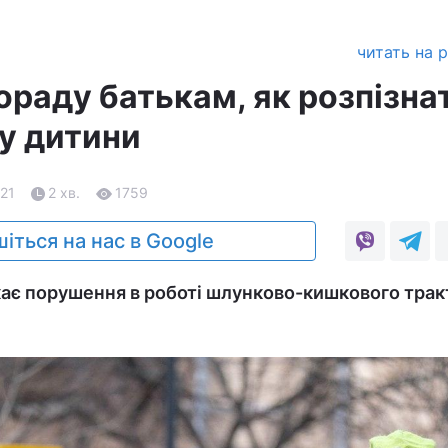
читать на 
ораду батькам, як розпізна
 у дитини
.21
2 хв.
1759
іться на нас в Google
ає порушення в роботі шлунково-кишкового трак