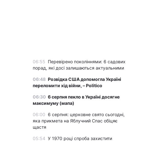
06:55
Перевірено поколіннями: 6 садових
порад, які досі залишаються актуальними
06:48
Розвідка США допомогла Україні
переломити хід війни, – Politico
06:30
6 серпня пекло в Україні досягне
максимуму (мапа)
06:00
6 серпня: церковне свято сьогодні,
яка прикмета на Яблучний Спас обіцяє
щастя
05:54
У 1970 році спроба захистити