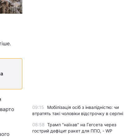
тіше.
та
м
09:15
Мобілізація осіб з інвалідністю: чи
 варто
втратять такі чоловіки відстрочку в серпні
08:58
Трамп "наїхав" на Гегсета через
гострий дефіцит ракет для ППО, - WP
вого