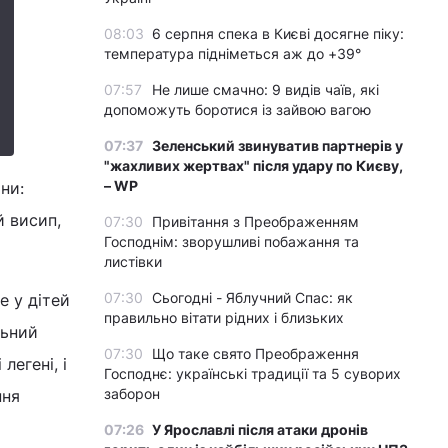
08:03
6 серпня спека в Києві досягне піку:
температура підніметься аж до +39°
07:57
Не лише смачно: 9 видів чаїв, які
допоможуть боротися із зайвою вагою
07:37
Зеленський звинуватив партнерів у
"жахливих жертвах" після удару по Києву,
– WP
ни:
й висип,
07:30
Привітання з Преображенням
Господнім: зворушливі побажання та
листівки
07:30
Сьогодні - Яблучний Спас: як
е у дітей
правильно вітати рідних і близьких
льний
07:30
Що таке свято Преображення
легені, і
Господнє: українські традиції та 5 суворих
заборон
ння
07:26
У Ярославлі після атаки дронів