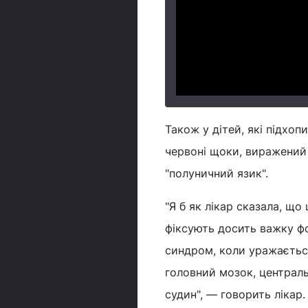
Також у дітей, які підхоп
червоні щоки, виражений 
"полуничний язик".
"Я б як лікар сказала, щ
фіксують досить важку ф
синдром, коли уражається б
головний мозок, централ
судин", — говорить лікар.