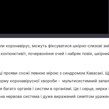
Video
или коронавірус, можуть фіксуватися шкірно-слизові змі
кон'юнктивіт, почервоніння очей і набряк повік, шкірни
о ці прояви схожі певною мірою з синдромом Кавасакі. Щ
орму коронавірусної хвороби - мультисистемний запа
агато органів і систем в організмі. Це і серце, нирки і 
ьна нервова система і дуже виражений симптом ураже