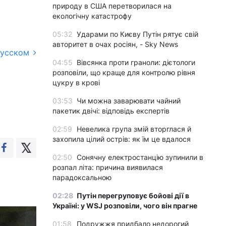
природу в США перетворилася на
екологічну катастрофу
05:32
Ударами по Києву Путін рятує свій
авторитет в очах росіян, - Sky News
русском
04:55
Вівсянка проти граноли: дієтологи
розповіли, що краще для контролю рівня
цукру в крові
03:53
Чи можна заварювати чайний
пакетик двічі: відповідь експертів
02:59
Невелика група змій вторглася й
захопила цілий острів: як їм це вдалося
02:50
Сонячну електростанцію зупинили в
розпал літа: причина виявилася
парадоксальною
02:28
Путін перегруповує бойові дії в
Україні: у WSJ розповіли, чого він прагне
01:58
Подружжя придбало недорогий