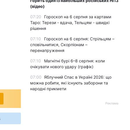
горить один із найбільших російських НПЗ
(відео)
07:20
Гороскоп на 6 серпня за картами
Таро: Терези - вдача, Тельцям - швидкі
рішення
07:10
Гороскоп на 6 серпня: Стрільцям –
сповільнитися, Скорпіонам –
перенапруження
07:10
Магнітні бурі 6–8 серпня: коли
очікувати нового удару (графік)
07:00
Яблучний Спас в Україні 2026: що
можна робити, які існують заборони та
народні прикмети
Реклама
s