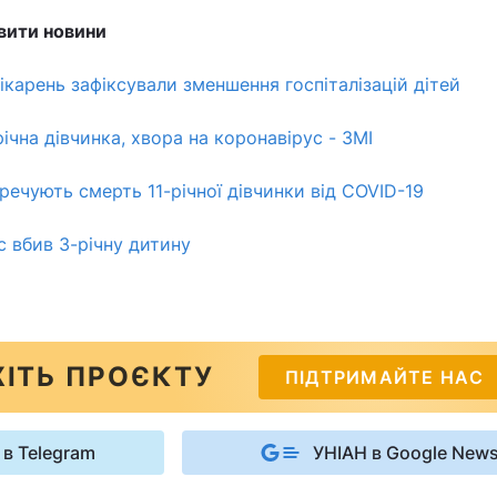
вити новини
лікарень зафіксували зменшення госпіталізацій дітей
річна дівчинка, хвора на коронавірус - ЗМІ
речують смерть 11-річної дівчинки від COVID-19
с вбив 3-річну дитину
ІТЬ ПРОЄКТУ
ПІДТРИМАЙТЕ НАС
 в Telegram
УНІАН в Google New