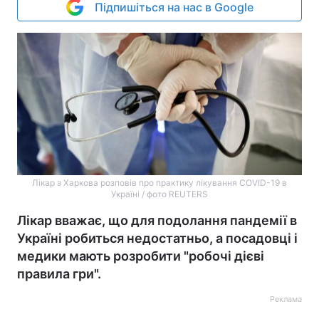
Підпишіться на нас в Google
Лікар з Харкова розповів про практику лікування COVID-19 в
Україні / фото REUTERS
Лікар вважає, що для подолання пандемії в
Україні робиться недостатньо, а посадовці і
медики мають розробити "робочі дієві
правила гри".
Реклама