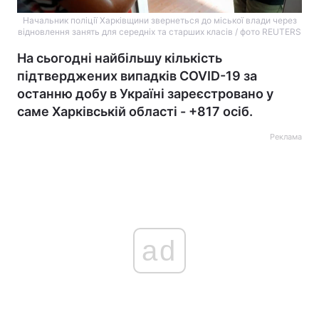
Начальник поліції Харківщини звернеться до міської влади через
відновлення занять для середніх та старших класів / фото REUTERS
На сьогодні найбільшу кількість
підтверджених випадків COVID-19 за
останню добу в Україні зареєстровано у
саме Харківській області - +817 осіб.
Реклама
ad