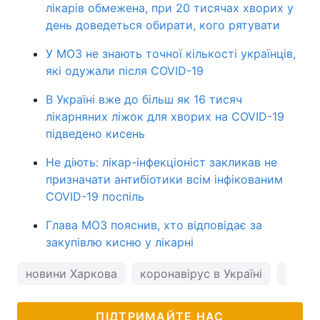
лікарів обмежена, при 20 тисячах хворих у
день доведеться обирати, кого рятувати
У МОЗ не знають точної кількості українців,
які одужали після COVID-19
В Україні вже до більш як 16 тисяч
лікарняних ліжок для хворих на COVID-19
підведено кисень
Не діють: лікар-інфекціоніст закликав не
призначати антибіотики всім інфікованим
COVID-19 поспіль
Глава МОЗ пояснив, хто відповідає за
закупівлю кисню у лікарні
новини Харкова
коронавірус в Україні
погод
ПІДТРИМАЙТЕ НАС