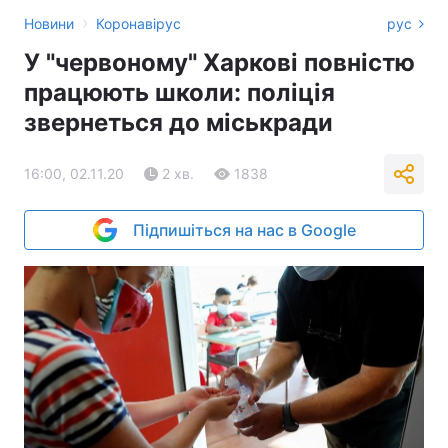
›
Новини
Коронавірус
рус
У "червоному" Харкові повністю
працюють школи: поліція
звернеться до міськради
16:00, 02.11.20
2 хв.
1838
Підпишіться на нас в Google