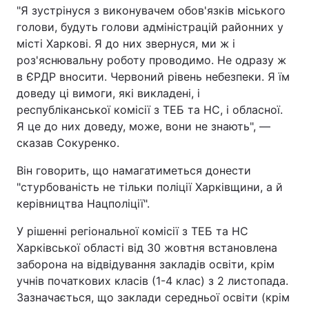
"Я зустрінуся з виконувачем обов'язків міського
голови, будуть голови адміністрацій районних у
місті Харкові. Я до них звернуся, ми ж і
роз'яснювальну роботу проводимо. Не одразу ж
в ЄРДР вносити. Червоний рівень небезпеки. Я їм
доведу ці вимоги, які викладені, і
республіканської комісії з ТЕБ та НС, і обласної.
Я це до них доведу, може, вони не знають", —
сказав Сокуренко.
Він говорить, що намагатиметься донести
"стурбованість не тільки поліції Харківщини, а й
керівництва Нацполіції".
У рішенні регіональної комісії з ТЕБ та НС
Харківської області від 30 жовтня встановлена
заборона на відвідування закладів освіти, крім
учнів початкових класів (1-4 клас) з 2 листопада.
Зазначається, що заклади середньої освіти (крім