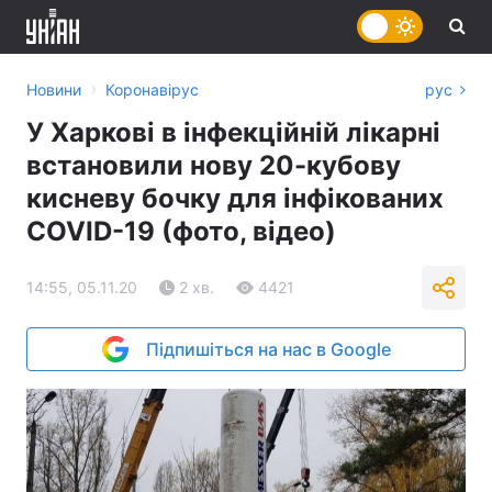
›
Новини
Коронавірус
рус
У Харкові в інфекційній лікарні
встановили нову 20-кубову
кисневу бочку для інфікованих
COVID-19 (фото, відео)
14:55, 05.11.20
2 хв.
4421
Підпишіться на нас в Google