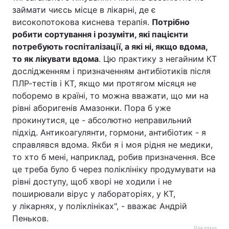
займати чиєсь місце в лікарні, де є
високопотокова киснева терапія.
Потрібно
робити сортування і розуміти, які пацієнти
потребують госпіталізації, а які ні, якщо вдома,
то як лікувати вдома
. Цю практику з негайним КТ
дослідженням і призначенням антибіотиків після
ПЛР-тестів і КТ, якщо ми протягом місяця не
поборемо в країні, то можна вважати, що ми на
рівні аборигенів Амазонки. Пора б уже
прокинутися, це - абсолютно неправильний
підхід. Антикоагулянти, гормони, антибіотик - я
справлявся вдома. Якби я і моя рідня не медики,
то хто б мені, наприклад, робив призначення. Все
це треба було б через поліклініку продумувати на
рівні доступу, щоб хворі не ходили і не
поширювали вірус у лабораторіях, у КТ,
у лікарнях, у поліклініках", - вважає Андрій
Пеньков.
Реклама