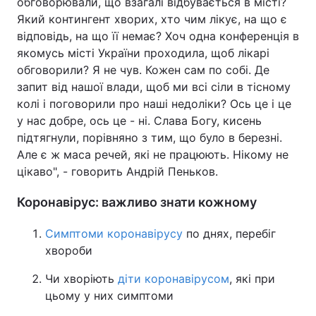
обговорювали, що взагалі відбувається в місті?
Який контингент хворих, хто чим лікує, на що є
відповідь, на що її немає? Хоч одна конференція в
якомусь місті України проходила, щоб лікарі
обговорили? Я не чув. Кожен сам по собі. Де
запит від нашої влади, щоб ми всі сіли в тісному
колі і поговорили про наші недоліки? Ось це і це
у нас добре, ось це - ні. Слава Богу, кисень
підтягнули, порівняно з тим, що було в березні.
Але є ж маса речей, які не працюють. Нікому не
цікаво", - говорить Андрій Пеньков.
Коронавірус: важливо знати кожному
Симптоми коронавірусу
по днях, перебіг
хвороби
Чи хворіють
діти коронавірусом
, які при
цьому у них симптоми