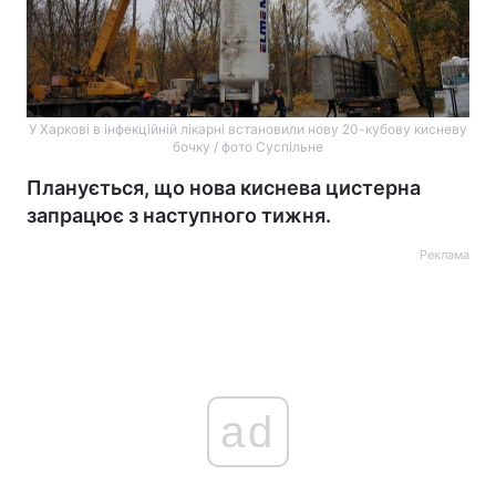
У Харкові в інфекційній лікарні встановили нову 20-кубову кисневу
бочку / фото Суспільне
Планується, що нова киснева цистерна
запрацює з наступного тижня.
Реклама
ad