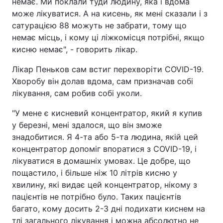
немає. Ми поклали туди людину, яка і вдома
може лікуватися. А на кисень, як мені сказали і з
сатурацією 88 можуть не забрати, тому що
немає місць, і кому ці ліжкомісця потрібні, якщо
кисню немає", - говорить лікар.
Лікар Пеньков сам встиг перехворіти COVID-19.
Хворобу він долав вдома, сам призначав собі
лікування, сам робив собі уколи.
"У мене є кисневий концентратор, який я купив
у березні, мені здалося, що він зможе
знадобитися. Я 4-та або 5-та людина, якій цей
концентратор допоміг впоратися з COVID-19, і
лікуватися в домашніх умовах. Це добре, що
пощастило, і більше ніж 10 літрів кисню у
хвилину, які видає цей концентратор, нікому з
пацієнтів не потрібно було. Таких пацієнтів
багато, кому досить 2-3 дні подихати киснем на
тлі загального лікування і можна абсолютно не