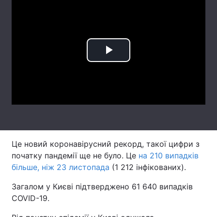
Лонгріди
Відео з Youtube
Статті
Play
Інтерв'ю
Думки
Video
Архів
Вакансії
Контакти
Послуги
Це новий коронавірусний рекорд, такої цифри з
початку пандемії ще не було. Це
на 210 випадків
більше, ніж 23 листопада
(1 212 інфікованих).
Загалом у Києві підтверджено 61 640 випадків
COVID-19.