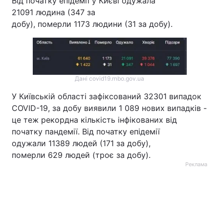
Від початку епідемії у Києві одужала
21091 людина (347 за
Тема оформлення
добу), померли 1173 людини (31 за добу).
Дані covid19.rnbo.gov.ua
У Київській області зафіксований 32301 випадок
COVID-19, за добу виявили 1 089 нових випадків -
це теж рекордна кількість інфікованих від
початку пандемії. Від початку епідемії
одужали 11389 людей (171 за добу),
померли 629 людей (троє за добу).
Реклама