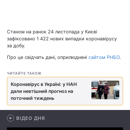
Головна
Війна
Станом на ранок 24 листопада у Києві
Україна
Політика
зафіксовано 1 422 нових випадки коронавірусу
за добу.
Економіка
Світ
Про це свідчать дані, оприлюднені
сайтом РНБО
.
Спорт
Наука
ЧИТАЙТЕ ТАКОЖ
Техно і зв'язок
Лайт
Коронавірус в Україні: у НАН
Зброя
Інциденти
дали невтішний прогноз на
поточний тиждень
Здоров'я
Туризм
Цікавинки
Погода
ВІДЕО ДНЯ
Екологія
Регіони