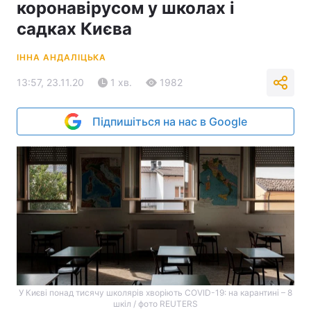
коронавірусом у школах і
садках Києва
ІННА АНДАЛІЦЬКА
13:57, 23.11.20
1 хв.
1982
Підпишіться на нас в Google
У Києві понад тисячу школярів хворіють COVID-19: на карантині – 8
шкіл / фото REUTERS