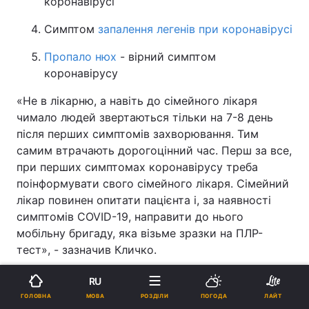
коронавірусі
Симптом
запалення легенів при коронавірусі
Пропало нюх
- вірний симптом
коронавірусу
«Не в лікарню, а навіть до сімейного лікаря
чимало людей звертаються тільки на 7-8 день
після перших симптомів захворювання. Тим
самим втрачають дорогоцінний час. Перш за все,
при перших симптомах коронавірусу треба
поінформувати свого сімейного лікаря. Сімейний
лікар повинен опитати пацієнта і, за наявності
симптомів COVID-19, направити до нього
мобільну бригаду, яка візьме зразки на ПЛР-
тест», - зазначив Кличко.
Він підкреслив, що лікарі закликають не
RU
займатися самолікуванням і не приймати ліків,
МОВА
ГОЛОВНА
РОЗДІЛИ
ПОГОДА
ЛАЙТ