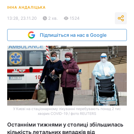
ІННА АНДАЛІЦЬКА
13:28, 23.11.20
2 хв.
1524
Підпишіться на нас в Google
У Києві на стаціонарному лікуванні перебувають понад 2 тис
хворих COVID-19 / фото REUTERS
Останніми тижнями у столиці збільшилась
кількість летальних випадків від