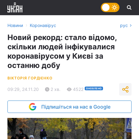
›
Новини
Коронавірус
рус
Новий рекорд: стало відомо,
скільки людей інфікувалися
коронавірусом у Києві за
останню добу
ВІКТОРІЯ ГОРДІЄНКО
09:29, 24.11.20
2 хв.
4522
ОНОВЛЕНО
Підпишіться на нас в Google