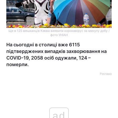
Ще в 125 мешканців Києва виявили коронавірус за минулу добу /
фото УНІАН
На сьогодні в столиці вже 6115
підтверджених випадків захворювання на
COVID-19, 2058 осіб одужали, 124 –
померли.
Реклама
ad