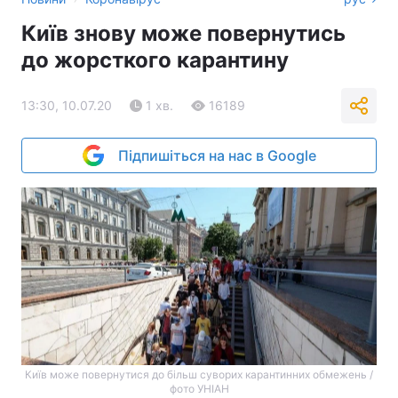
Київ знову може повернутись
до жорсткого карантину
13:30, 10.07.20
1 хв.
16189
Підпишіться на нас в Google
Київ може повернутися до більш суворих карантинних обмежень /
фото УНІАН