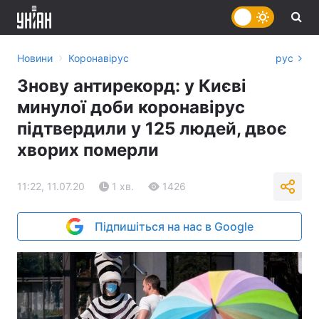
›
Новини
Коронавірус
рус
Знову антирекорд: у Києві
минулої доби коронавірус
підтвердили у 125 людей, двоє
хворих померли
11:22, 11.07.20
1 хв.
1426
Підпишіться на нас в Google