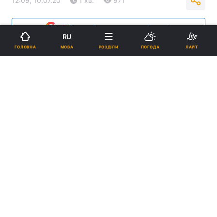
12:09, 10.07.20
1 хв.
971
Підпишіться на нас в Google
RU
МОВА
ГОЛОВНА
РОЗДІЛИ
ПОГОДА
ЛАЙТ
У Києві коронавірус виявили ще 118 людей / УНІАН
Найбільше випадків захворювання виявили
в Дніпровському районі – 24. У
Святошинському – 17. Та в Дарницькому
районі – 16 випадків