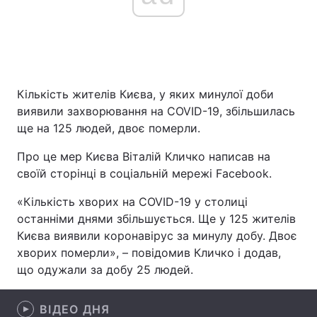
Головна
Війна
Україна
Політика
Кількість жителів Києва, у яких минулої доби
виявили захворювання на COVID-19, збільшилась
Економіка
Світ
ще на 125 людей, двоє померли.
Спорт
Наука
Про це мер Києва Віталій Кличко написав на
своїй сторінці в соціальній мережі Facebook.
Техно і зв'язок
Лайт
«Кількість хворих на COVID-19 у столиці
Зброя
Інциденти
останніми днями збільшується. Ще у 125 жителів
Києва виявили коронавірус за минулу добу. Двоє
Здоров'я
Туризм
хворих померли», – повідомив Кличко і додав,
що одужали за добу 25 людей.
Цікавинки
Погода
ВІДЕО ДНЯ
Екологія
Регіони