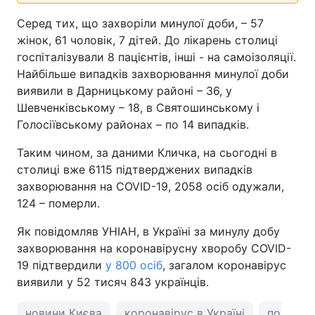
Серед тих, що захворіли минулої доби, – 57
Тема оформлення
жінок, 61 чоловiк, 7 дітей. До лікарень столиці
госпіталізували 8 пацієнтів, інші - на самоізоляції.
Найбільше випадків захворювання минулої доби
виявили в Дарницькому районі – 36, у
Шевченківському – 18, в Святошинському і
Голосіївському районах – по 14 випадків.
Таким чином, за даними Кличка, на сьогодні в
столиці вже 6115 підтверджених випадків
захворювання на COVID-19, 2058 осіб одужали,
124 – померли.
Як повідомляв УНІАН, в Україні за минулу добу
захворювання на коронавірусну хворобу COVID-
19 підтвердили
у 800 осіб
, загалом коронавірус
виявили у 52 тисяч 843 українців.
новини Києва
коронавірус в Україні
погода у