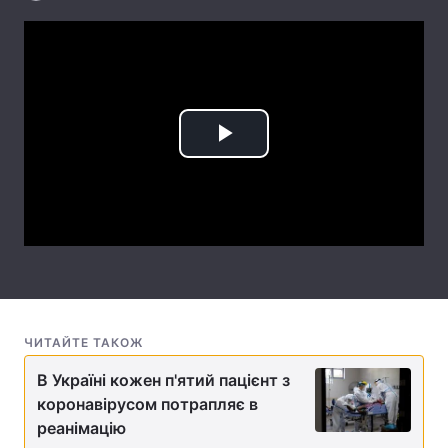
Лонгріди
Відео з Youtube
Статті
Інтерв'ю
Думки
Play
Архів
Вакансії
Video
Контакти
Послуги
ЧИТАЙТЕ ТАКОЖ
В Україні кожен п'ятий пацієнт з
коронавірусом потрапляє в
реанімацію