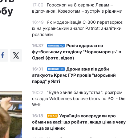
17:00
Гороскоп на 8 серпня: Левам –
обу
відпочинок, Козерогам – зустріч з рідними
16:49
Як модернізація С-300 перетворює
їх на український аналог Patriot: аналітики
розповіли
16:37
Росія вдарила по
ОНОВЛЕНО
футбольному стадіону "Чорноморець" в
Одесі (фото, відео)
16:31
Дрони вже пів доби
ОНОВЛЕНО
атакують Крим: ГУР провів "морський
парад" у Ялті
16:22
"Буде хвиля банкрутства": розгром
складів Wildberries боляче бʼють по РФ, - Die
Welt
16:18
Українців попередили про
УНІАН
обман на касі: що робити, якщо ціна в чеку
вища за цінник