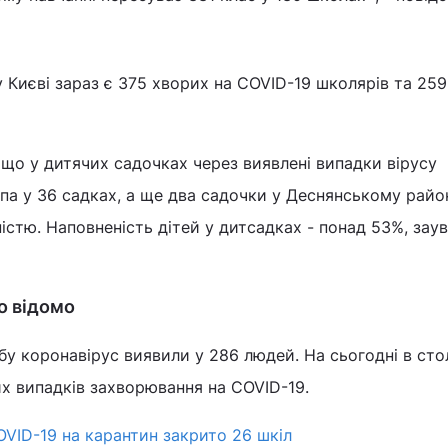
у Києві зараз є 375 хворих на COVID-19 школярів та 259
що у дитячих садочках через виявлені випадки вірусу
па у 36 садках, а ще два садочки у Деснянському райо
ністю. Наповненість дітей у дитсадках - понад 53%, зау
о відомо
обу коронавірус виявили у 286 людей. На сьогодні в сто
х випадків захворювання на COVID-19.
OVID-19 на карантин закрито 26 шкіл