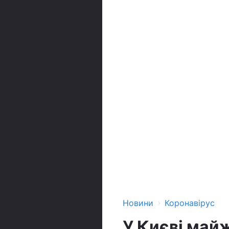
›
Новини
Коронавірус
У Києві майж