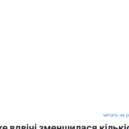
читать на 
е вдвічі зменшилася кількі