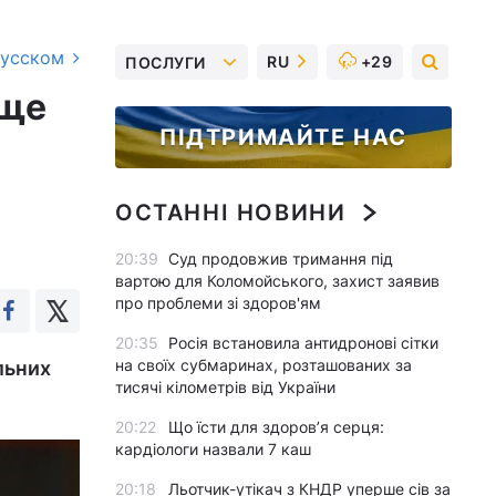
русском
RU
+29
ПОСЛУГИ
 ще
ПІДТРИМАЙТЕ НАС
ОСТАННІ НОВИНИ
20:39
Суд продовжив тримання під
вартою для Коломойського, захист заявив
про проблеми зі здоров'ям
20:35
Росія встановила антидронові сітки
на своїх субмаринах, розташованих за
льних
тисячі кілометрів від України
20:22
Що їсти для здоров’я серця:
кардіологи назвали 7 каш
20:18
Льотчик-утікач з КНДР уперше сів за