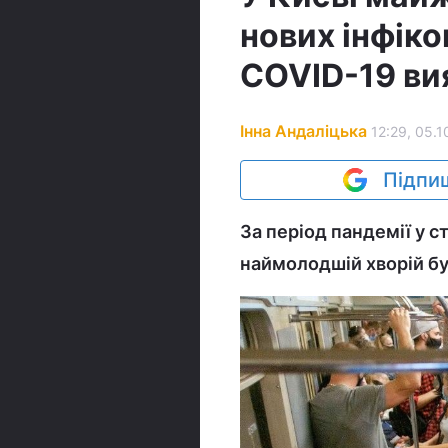
нових інфіко
COVID-19 ви
Інна Андаліцька
12:29, 05.1
Підпиш
За період пандемії у 
наймолодшій хворій бу