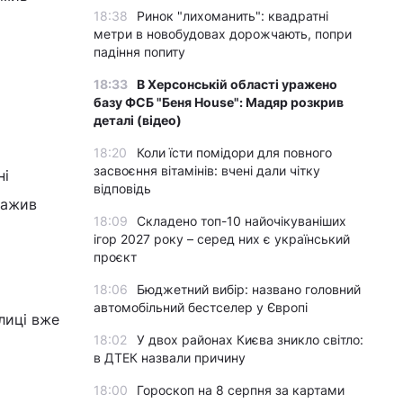
18:38
Ринок "лихоманить": квадратні
метри в новобудовах дорожчають, попри
падіння попиту
18:33
В Херсонській області уражено
базу ФСБ "Беня House": Мадяр розкрив
деталі (відео)
18:20
Коли їсти помідори для повного
засвоєння вітамінів: вчені дали чітку
ні
відповідь
важив
18:09
Складено топ-10 найочікуваніших
ігор 2027 року – серед них є український
проєкт
18:06
Бюджетний вибір: названо головний
автомобільний бестселер у Європі
лиці вже
18:02
У двох районах Києва зникло світло:
в ДТЕК назвали причину
18:00
Гороскоп на 8 серпня за картами