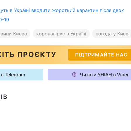
дуть в Україні вводити жорсткий карантин після двох
D-19
овини Києва
коронавірус в Україні
погода у Києві
ІТЬ ПРОЄКТУ
ПІДТРИМАЙТЕ НАС
 в Telegram
Читати УНІАН в Viber
ІВ