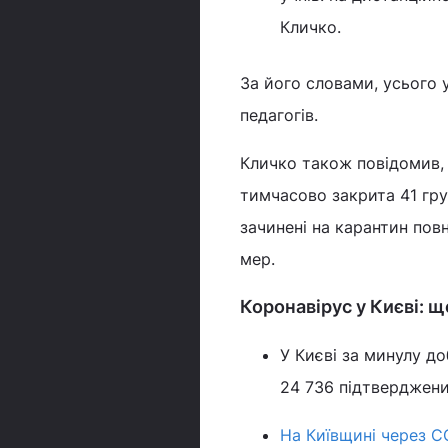
Кличко.
За його словами, усього 
педагогів.
Кличко також повідомив, 
тимчасово закрита 41 гру
зачинені на карантин пов
мер.
Коронавірус у Києві: щ
У Києві за минулу д
24 736 підтверджени
На Київщині через C