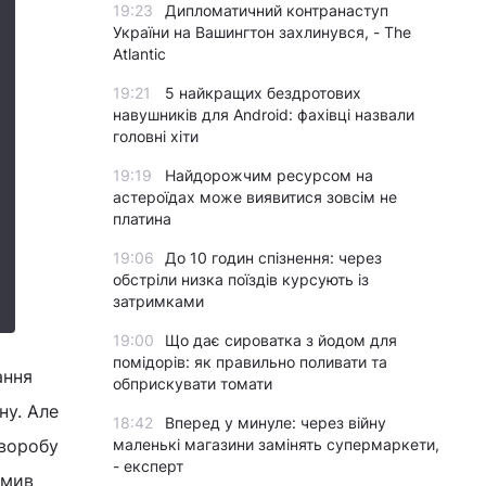
19:23
Дипломатичний контранаступ
України на Вашингтон захлинувся, - The
Atlantic
19:21
5 найкращих бездротових
навушників для Android: фахівці назвали
головні хіти
19:19
Найдорожчим ресурсом на
астероїдах може виявитися зовсім не
платина
19:06
До 10 годин спізнення: через
обстріли низка поїздів курсують із
затримками
19:00
Що дає сироватка з йодом для
помідорів: як правильно поливати та
ання
обприскувати томати
ну. Але
18:42
Вперед у минуле: через війну
хворобу
маленькі магазини замінять супермаркети,
- експерт
омив