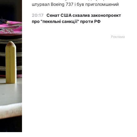
штурвал Boeing 737 і був приголомшений
20:17
Сенат США схвалив законопроект
про "пекельні санкції" проти РФ
Реклама