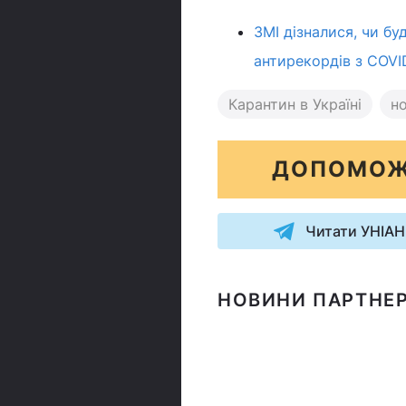
ЗМІ дізналися, чи бу
антирекордів з COVI
Карантин в Україні
н
ДОПОМОЖ
Читати УНІАН
НОВИНИ ПАРТНЕР