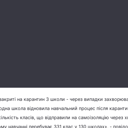
 закриті на карантин 3 школи - через випадки захворюв
 одна школа відновила навчальний процес після каранти
ількість класів, що відправили на самоізоляцію через 
ому навчанні перебуває 331 клас у 130 школах», - повід