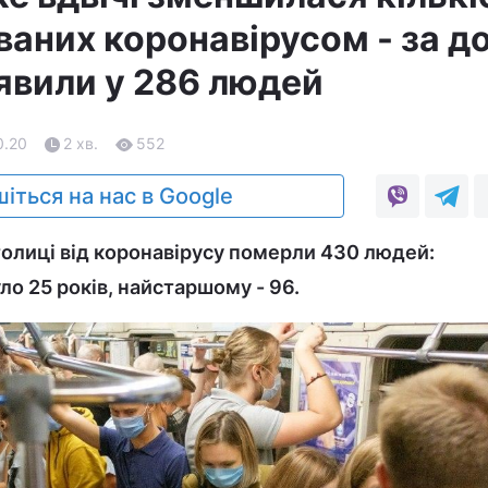
ваних коронавірусом - за д
явили у 286 людей
0.20
2 хв.
552
іться на нас в Google
столиці від коронавірусу померли 430 людей:
ло 25 років, найстаршому - 96.