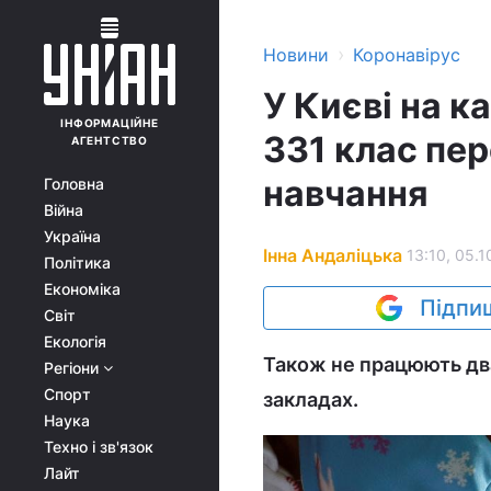
›
Новини
Коронавірус
У Києві на к
ІНФОРМАЦІЙНЕ
331 клас пе
АГЕНТСТВО
навчання
Головна
Війна
Україна
Інна Андаліцька
13:10, 05.1
Політика
Економіка
Підпиш
Світ
Екологія
Також не працюють два
Регіони
Спорт
закладах.
Наука
Техно і зв'язок
Лайт