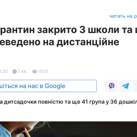
читать на 
арантин закрито 3 школи та
реведено на дистанційне
0.20
1 хв.
1935
іться на нас в Google
 дитсадочки повністю та ще 41 група у 36 дошкі