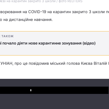
иєві на карантин закрито 3 школи / фото REUTERS
хворювання на COVID-19 на карантин закрито 3 школи п
о на дистанційне навчання.
Е ТАКОЖ
ні почало діяти нове карантинне зонування (відео)
УНІАН, про це повідомив міський голова Києва Віталій
Play