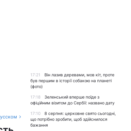
17:21
Він лазив деревами, мов кіт, проте
був першим в історії собакою на планеті
(фото)
17:18
Зеленський вперше поїде з
офіційним візитом до Сербії: названо дату
17:10
8 серпня: церковне свято сьогодні,
русском
що потрібно зробити, щоб здійснилося
бажання
сть