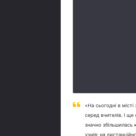
«На сьогодні в місті
серед вчителів. І ще
значно збільшилась к
учнів: на дистанційн