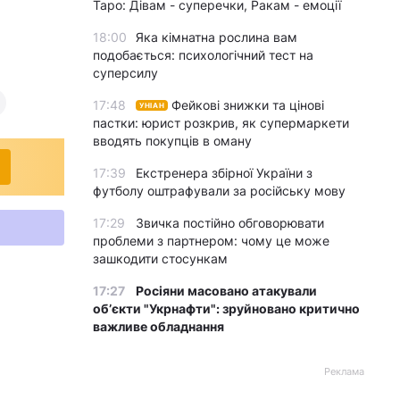
Таро: Дівам - суперечки, Ракам - емоції
18:00
Яка кімнатна рослина вам
подобається: психологічний тест на
суперсилу
17:48
Фейкові знижки та цінові
УНІАН
пастки: юрист розкрив, як супермаркети
вводять покупців в оману
17:39
Екстренера збірної України з
футболу оштрафували за російську мову
17:29
Звичка постійно обговорювати
проблеми з партнером: чому це може
зашкодити стосункам
17:27
Росіяни масовано атакували
обʼєкти "Укрнафти": зруйновано критично
важливе обладнання
Реклама