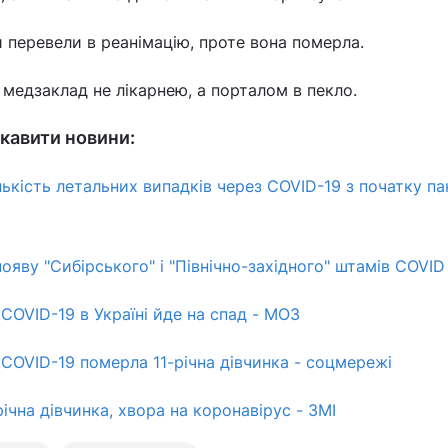
и перевели в реанімацію, проте вона померла.
медзаклад не лікарнею, а порталом в пекло.
кавити новини:
ількість летальних випадків через COVID-19 з початку па
появу "Сибірського" і "Північно-західного" штамів COVID
 COVID-19 в Україні йде на спад - МОЗ
в COVID-19 померла 11-річна дівчинка - соцмережі
річна дівчинка, хвора на коронавірус - ЗМІ