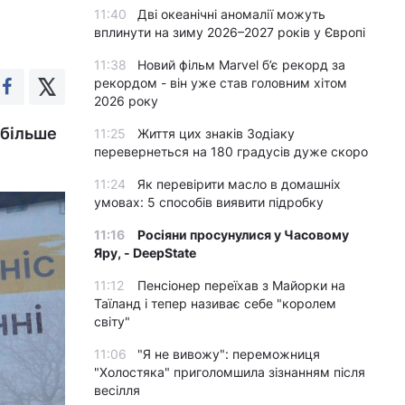
11:40
Дві океанічні аномалії можуть
вплинути на зиму 2026–2027 років у Європі
11:38
Новий фільм Marvel б’є рекорд за
рекордом - він уже став головним хітом
2026 року
йбільше
11:25
Життя цих знаків Зодіаку
перевернеться на 180 градусів дуже скоро
11:24
Як перевірити масло в домашніх
умовах: 5 способів виявити підробку
11:16
Росіяни просунулися у Часовому
Яру, - DeepState
11:12
Пенсіонер переїхав з Майорки на
Таїланд і тепер називає себе "королем
світу"
11:06
"Я не вивожу": переможниця
"Холостяка" приголомшила зізнанням після
весілля