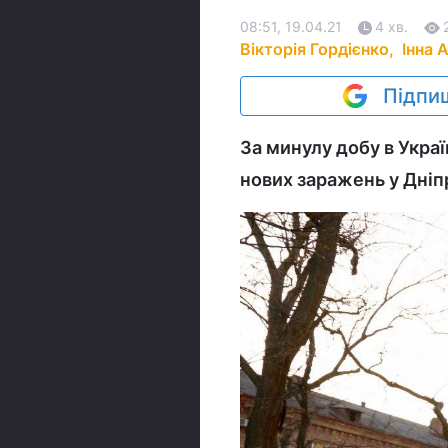
08:51, 19.04.21
4 хв.
Вікторія Гордієнко,
Інна 
Підпиш
За минулу добу в Укра
нових заражень у Дніпр