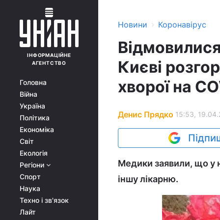
›
Новини
Коронавірус
Відмовилися
ІНФОРМАЦІЙНЕ
Києві розгор
АГЕНТСТВО
хворої на C
Головна
Війна
Україна
Денис Прядко
15:53, 19.04.
Політика
Економіка
Підпиш
Світ
Екологія
Медики заявили, що у н
Регіони
Спорт
іншу лікарню.
Наука
Техно і зв'язок
Лайт