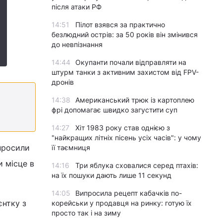
після атаки РФ
14:51
Пілот взявся за практично
безлюдний острів: за 50 років він змінився
до невпізнання
14:44
Окупанти почали відправляти на
штурм танки з активним захистом від FPV-
дронів
14:38
Американський трюк із картоплею
фрі допомагає швидко загустити суп
14:27
Хіт 1983 року став однією з
"найкращих літніх пісень усіх часів": у чому
 просили
її таємниця
и місце в
14:16
Три яблука сховалися серед птахів:
на їх пошуки дають лише 11 секунд
14:05
Випросила рецепт кабачків по-
єнтку з
корейськи у продавця на ринку: готую їх
просто так і на зиму