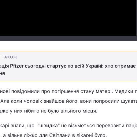
Video
Е ТАКОЖ
ція Pfizer сьогодні стартує по всій Україні: хто отримає
ня
инові повідомили про погіршення стану матері. Медики
 Але коли чоловік знайшов його, вони попросили шукат
адже у них нібито не було вільного місця.
ікарі знали, що "швидка" не візьметься перевозити паці
а вільне ліжко для Світлани в лікарні було.