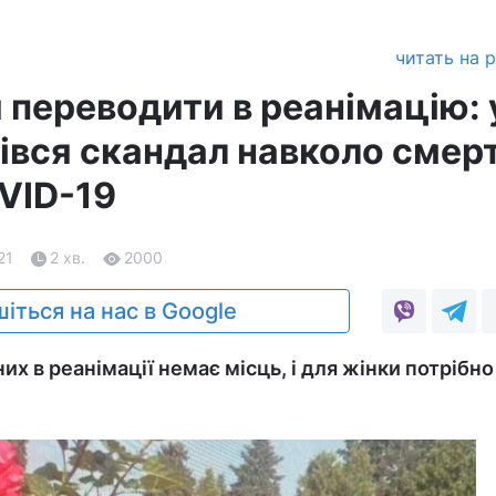
читать на 
 переводити в реанімацію: 
івся скандал навколо смерт
OVID-19
21
2 хв.
2000
іться на нас в Google
их в реанімації немає місць, і для жінки потрібн