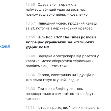
13:59
Одеса вночі пережила
наймасштабніший удар за весь час
повномасштабної війни, – Коваленко
13:57
Підводний човен, проданий Канаді
за £1, потопив американський крейсер
13:55
Ціль Росії №1: The Times розповів,
як працює український загін "глибоких
ндемії
ударів" по РФ
13:48
Зарядка електрокара від розетки у
квартирі може обернутися серйозними
проблемами, - електрик
13:30
Газова, електрична чи індукційна:
яка плита готує їжу найшвидше
13:30
Три знаки Зодіаку ось-ось
попрощаються з самотністю та знайдуть
кохання
13:18
Історія про те, що "поляки не дають