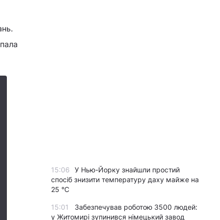
ань.
впала
15:06
У Нью-Йорку знайшли простий
спосіб знизити температуру даху майже на
25 °C
15:01
Забезпечував роботою 3500 людей:
у Житомирі зупинився німецький завод