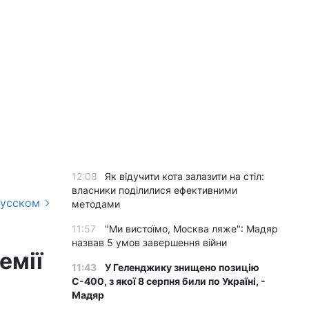
12:08
Як відучити кота залазити на стіл:
власники поділилися ефективними
русском
методами
11:57
"Ми вистоїмо, Москва ляже": Мадяр
назвав 5 умов завершення війни
емії
11:43
У Геленджику знищено позицію
С-400, з якої 8 серпня били по Україні, -
Мадяр