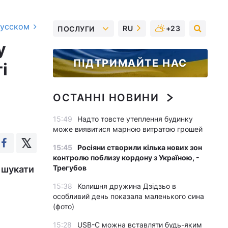
русском
RU
+23
ПОСЛУГИ
у
ПІДТРИМАЙТЕ НАС
і
ОСТАННІ НОВИНИ
15:49
Надто товсте утеплення будинку
може виявитися марною витратою грошей
15:45
Росіяни створили кілька нових зон
контролю поблизу кордону з Україною, -
Трегубов
о шукати
15:38
Колишня дружина Дзідзьо в
особливий день показала маленького сина
(фото)
15:28
USB-C можна вставляти будь-яким