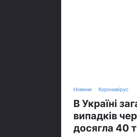
›
Новини
Коронавірус
В Україні за
випадків чер
досягла 40 