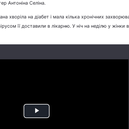
ер Антоніна Селіна.
ана хворіла на діабет і мала кілька хронічних захворюв
ірусом її доставили в лікарню. У ніч на неділю у жінки 
Play