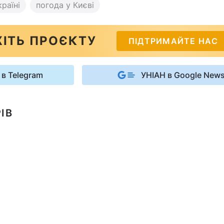
раїні
погода у Києві
ІТЬ ПРОЄКТУ
ПІДТРИМАЙТЕ НАС
 в Telegram
УНІАН в Google New
ІВ