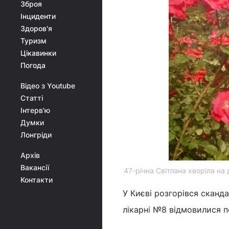
Зброя
Інциденти
Здоров'я
Туризм
Цікавинки
Погода
Відео з Youtube
Статті
Інтерв'ю
Думки
Лонгріди
Архів
Вакансії
47-річна Світлана хворіла на 
Контакти
У Києві розгорівся сканда
лікарні №8 відмовилися п