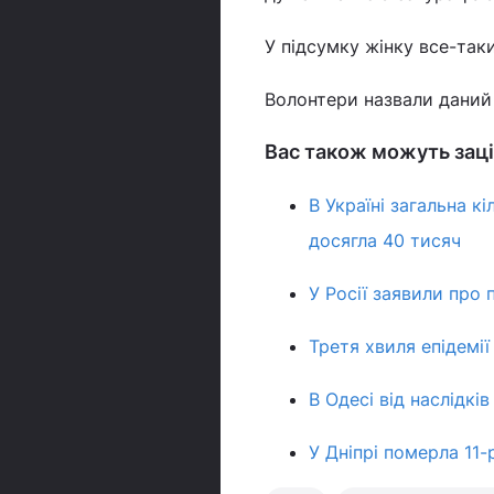
У підсумку жінку все-так
Волонтери назвали даний 
Вас також можуть заці
В Україні загальна к
досягла 40 тисяч
У Росії заявили про 
Третя хвиля епідемії
В Одесі від наслідкі
У Дніпрі померла 11-