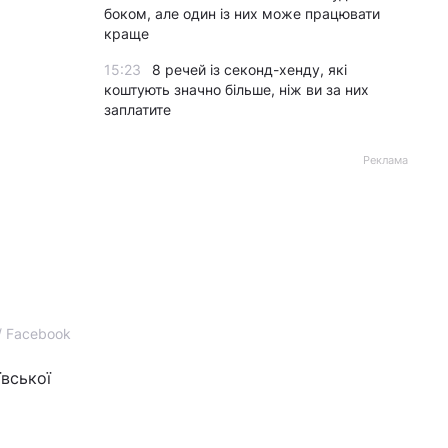
боком, але один із них може працювати
краще
15:23
8 речей із секонд-хенду, які
коштують значно більше, ніж ви за них
заплатите
Реклама
 / Facebook
ївської