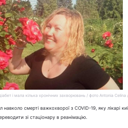
діабет і мала кілька хронічних захворювань / фото Antonia Celina
л навколо смерті важкохворої з COVID-19, яку лікарі ки
ереводити зі стаціонару в реанімацію.