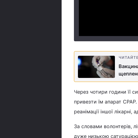
ЧИТАЙТ
Вакцина
щеплен
Через чотири години її с
привезти їм апарат СРАР.
реанімації іншої лікарні, 
За словами волонтерів, л
дуже низькою сатурацією, 