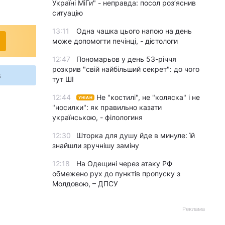
Україні МіГи" - неправда: посол роз’яснив
ситуацію
13:11
Одна чашка цього напою на день
може допомогти печінці, - дієтологи
12:47
Пономарьов у день 53-річчя
розкрив "свій найбільший секрет": до чого
s
тут ШІ
12:44
Не "костилі", не "коляска" і не
УНІАН
"носилки": як правильно казати
українською, - філологиня
12:30
Шторка для душу йде в минуле: їй
знайшли зручнішу заміну
12:18
На Одещині через атаку РФ
обмежено рух до пунктів пропуску з
Молдовою, – ДПСУ
Реклама