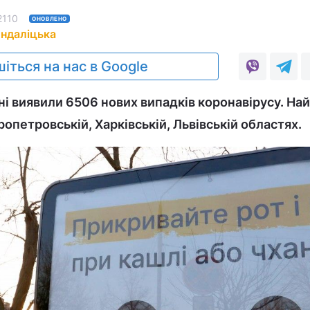
2110
ОНОВЛЕНО
Андаліцька
іться на нас в Google
їні виявили 6506 нових випадків коронавірусу. На
опетровській, Харківській, Львівській областях.