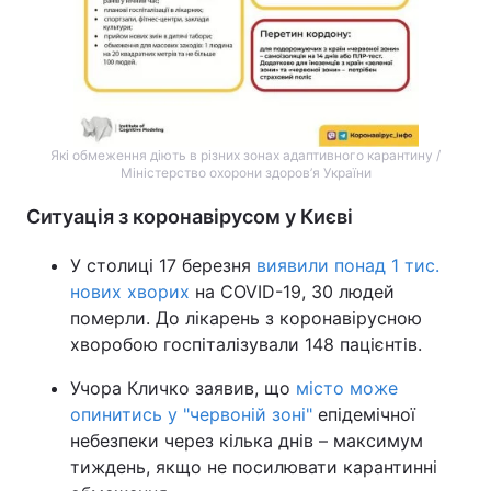
Які обмеження діють в різних зонах адаптивного карантину /
Міністерство охорони здоров’я України
Ситуація з коронавірусом у Києві
У столиці 17 березня
виявили понад 1 тис.
нових хворих
на COVID-19, 30 людей
померли. До лікарень з коронавірусною
хворобою госпіталізували 148 пацієнтів.
Учора Кличко заявив, що
місто може
опинитись у "червоній зоні"
епідемічної
небезпеки через кілька днів – максимум
тиждень, якщо не посилювати карантинні