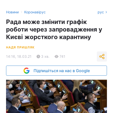
›
Новини
Коронавірус
рус
Рада може змінити графік
роботи через запровадження у
Києві жорсткого карантину
НАДЯ ПРИШЛЯК
14:16, 18.03.21
3 хв.
741
Підпишіться на нас в Google