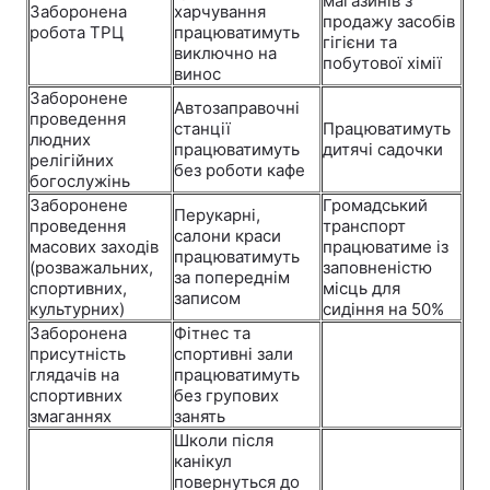
магазинів з
Заборонена
харчування
продажу засобів
робота ТРЦ
працюватимуть
Тема оформлення
гігієни та
виключно на
побутової хімії
винос
Заборонене
Автозаправочні
проведення
станції
Працюватимуть
людних
працюватимуть
дитячі садочки
релігійних
без роботи кафе
богослужінь
Заборонене
Громадський
Перукарні,
проведення
транспорт
салони краси
масових заходів
працюватиме із
працюватимуть
(розважальних,
заповненістю
за попереднім
спортивних,
місць для
записом
культурних)
сидіння на 50%
Заборонена
Фітнес та
присутність
спортивні зали
глядачів на
працюватимуть
спортивних
без групових
змаганнях
занять
Школи після
канікул
повернуться до