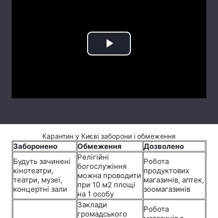
Лонгріди
Відео з Youtube
Статті
Play
Інтерв'ю
Думки
Video
Архів
Вакансії
Контакти
Послуги
Карантин у Києві заборони і обмеження
Заборонено
Обмеження
Дозволено
Релігійні
Будуть зачинені
Робота
богослужіння
кінотеатри,
продуктових
можна проводити
театри, музеї,
магазинів, аптек,
при 10 м2 площі
концертні зали
зоомагазинів
на 1 особу
Заклади
Робота
громадського