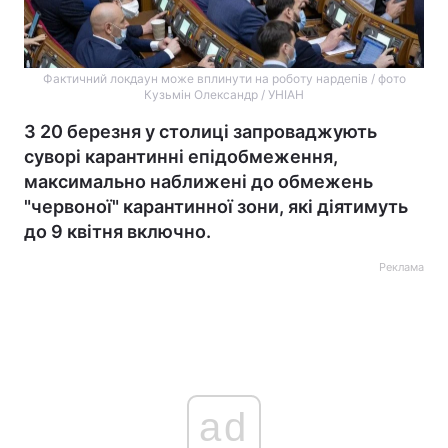
Фактичний локдаун може вплинути на роботу нардепів / фото
Кузьмін Олександр / УНІАН
З 20 березня у столиці запроваджують
суворі карантинні епідобмеження,
максимально наближені до обмежень
"червоної" карантинної зони, які діятимуть
до 9 квітня включно.
Реклама
ad