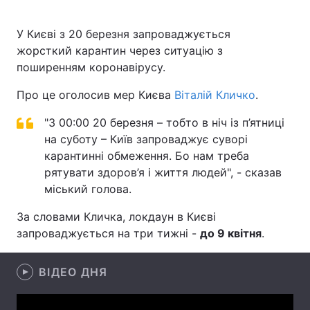
У Києві з 20 березня запроваджується
жорсткий карантин через ситуацію з
Головна
Війна
поширенням коронавірусу.
Україна
Політика
Про це оголосив мер Києва
Віталій Кличко
.
Економіка
Світ
"З 00:00 20 березня – тобто в ніч із п’ятниці
на суботу – Київ запроваджує суворі
Спорт
Наука
карантинні обмеження. Бо нам треба
рятувати здоров’я і життя людей", - сказав
Техно і зв'язок
Лайт
міський голова.
Зброя
Інциденти
За словами Кличка, локдаун в Києві
запроваджується на три тижні -
до 9 квітня
.
Здоров'я
Туризм
ВІДЕО ДНЯ
Цікавинки
Погода
Екологія
Регіони