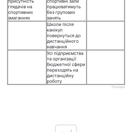
присутність
спортивні зали
глядачів на
працюватимуть
спортивних
без групових
змаганнях
занять
Школи після
канікул
повернуться до
дистанційного
навчання
Усі підприємства
та організації
бюджетної сфери
переходять на
дистанційну
роботу
Реклама