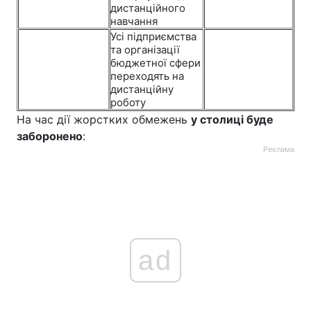
дистанційного
навчання
Усі підприємства
та організації
бюджетної сфери
переходять на
дистанційну
роботу
На час дії жорстких обмежень
у столиці буде
заборонено
:
Реклама
ad