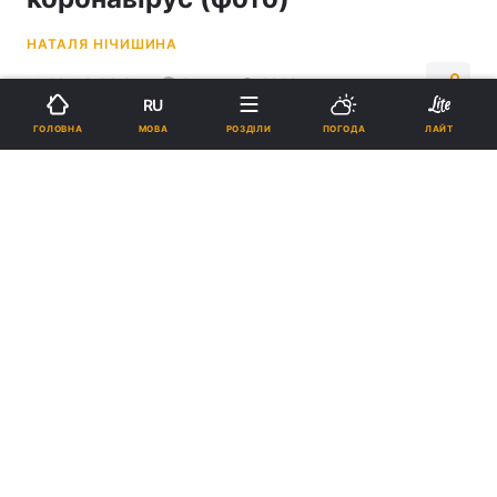
НАТАЛЯ НІЧИШИНА
11:09, 18.03.21
2 хв.
2233
RU
МОВА
ГОЛОВНА
РОЗДІЛИ
ПОГОДА
ЛАЙТ
Підпишіться на нас в Google
Довідки видавали з "негативним" тестом / фото: Офіс генпрокурора
Вартість однієї довідки становила від 900
до 1 тис. 500 гривень.