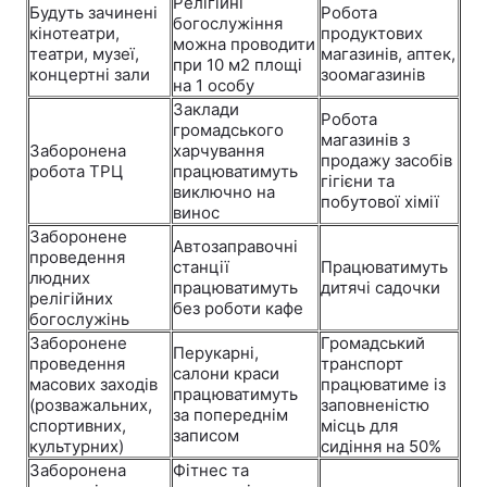
Релігійні
Будуть зачинені
Робота
богослужіння
кінотеатри,
продуктових
можна проводити
театри, музеї,
магазинів, аптек,
при 10 м2 площі
концертні зали
зоомагазинів
на 1 особу
Заклади
Робота
громадського
магазинів з
Заборонена
харчування
продажу засобів
робота ТРЦ
працюватимуть
гігієни та
виключно на
побутової хімії
винос
Заборонене
Автозаправочні
проведення
станції
Працюватимуть
людних
працюватимуть
дитячі садочки
релігійних
без роботи кафе
богослужінь
Заборонене
Громадський
Перукарні,
проведення
транспорт
салони краси
масових заходів
працюватиме із
працюватимуть
(розважальних,
заповненістю
за попереднім
спортивних,
місць для
записом
культурних)
сидіння на 50%
Заборонена
Фітнес та