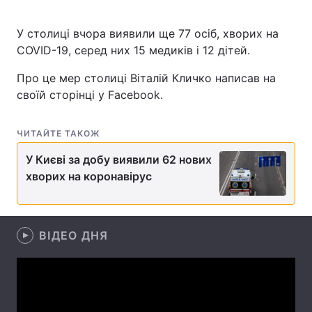
У столиці вчора виявили ще 77 осіб, хворих на
COVID-19, серед них 15 медиків і 12 дітей.
Головна
Війна
Про це мер столиці Віталій Кличко написав на
Україна
Політика
своїй сторінці у Facebook.
Економіка
Світ
ЧИТАЙТЕ ТАКОЖ
Спорт
Наука
У Києві за добу виявили 62 нових
хворих на коронавірус
Техно і зв'язок
Лайт
Зброя
Інциденти
ВІДЕО ДНЯ
Здоров'я
Туризм
Цікавинки
Погода
Екологія
Регіони