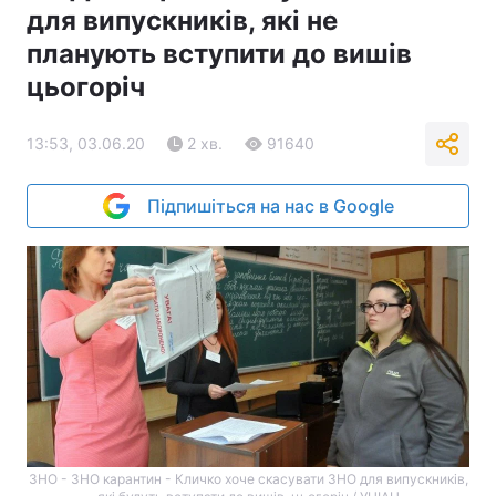
для випускників, які не
планують вступити до вишів
цьогоріч
13:53, 03.06.20
2 хв.
91640
Підпишіться на нас в Google
ЗНО - ЗНО карантин - Кличко хоче скасувати ЗНО для випускників,