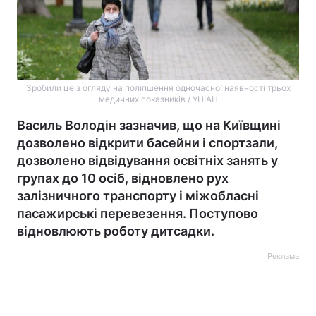
Зробили це з огляду на поліпшення одночасної наявності трьох
медичних показників / УНІАН
Василь Володін зазначив, що на Київщині
дозволено відкрити басейни і спортзали,
дозволено відвідування освітніх занять у
групах до 10 осіб, відновлено рух
залізничного транспорту і міжобласні
пасажирські перевезення. Поступово
відновлюють роботу дитсадки.
Реклама