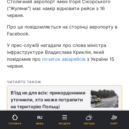
Столичний аеропорт імені Ігоря Сікорського
("Жуляни") має намір відновити рейси з 16
червня.
Про це повідомляється на сторінці аеропорту в
Facebook.
У прес-службі нагадали про слова міністра
інфраструктури Владислава Криклія, який
повідомив про
початок авіарейсів
з України 15
червня.
ЧИТАЙТЕ ТАКОЖ
В'їзд не для всіх: прикордонники
уточнили, хто може потрапити
на територію Польщі
RU
"Про свою готовність відновити міжнародні
МОВА
ГОЛОВНА
РОЗДІЛИ
ПОГОДА
ЛАЙТ
рейси з 16 червня з аеропорту "Київ" повідомили