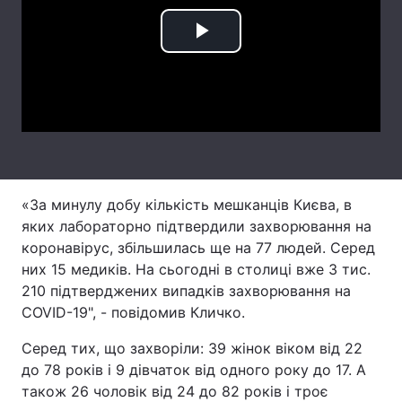
Лонгріди
Play
Відео з Youtube
Статті
Video
Інтерв'ю
Думки
Архів
Вакансії
Контакти
«За минулу добу кiлькiсть мешканців Києва, в
яких лабораторно підтвердили захворювання на
Послуги
коронавірус, збiльшилась ще на 77 людей. Серед
них 15 медиків. На сьогодні в столиці вже 3 тис.
210 підтверджених випадків захворювання на
COVID-19", - повідомив Кличко.
Серед тих, що захворіли: 39 жінок віком від 22
до 78 рокiв і 9 дівчаток від одного року до 17. А
також 26 чоловік від 24 до 82 рокiв і троє