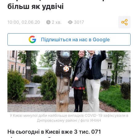
більш як удвічі
10:00, 02.06.20
2 хв.
3017
Підпишіться на нас в Google
У Києві минулої доби найбільше випадків COVID-19 зафіксували в
Дніпровському районі / фото УНІАН
На сьогодні в Києві вже 3 тис. 071