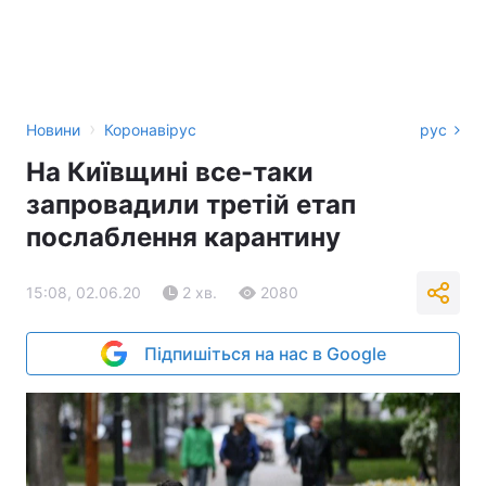
›
Новини
Коронавірус
рус
На Київщині все-таки
запровадили третій етап
послаблення карантину
15:08, 02.06.20
2 хв.
2080
Підпишіться на нас в Google