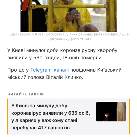
Коронавірус у Києві 24 жовтня: у яких районах виявили найбільше
інфікованих / фото УНІАН
У Києві минулої доби коронавірусну хворобу
виявили у 560 людей, 18 осіб померли.
Про це у
Telegram-каналі
повідомив Київський
міський голова Віталій Кличко.
ЧИТАЙТЕ ТАКОЖ
У Києві за минулу добу
коронавірус виявили у 635 осіб,
у лікарнях у важкому стані
перебуває 417 пацієнтів