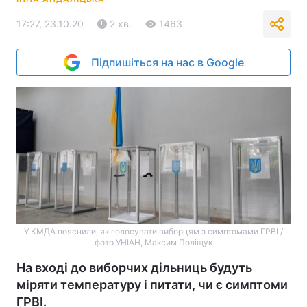
17:27, 23.10.20
2 хв.
1463
Підпишіться на нас в Google
У КМДА пояснили, як голосувати виборцям з симптомами ГРВІ /
фото УНІАН, Максим Поліщук
На вході до виборчих дільниць будуть
міряти температуру і питати, чи є симптоми
ГРВІ.