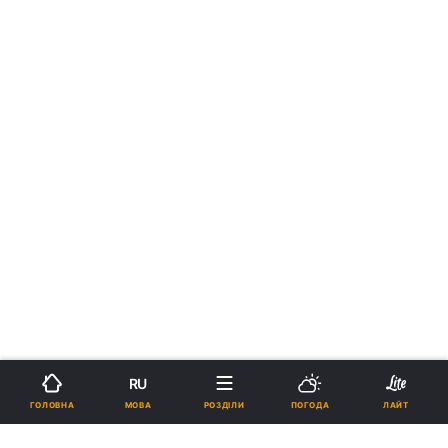
RU
МОВА
ГОЛОВНА
РОЗДІЛИ
ПОГОДА
ЛАЙТ
›
Новини
Коронавірус
рус