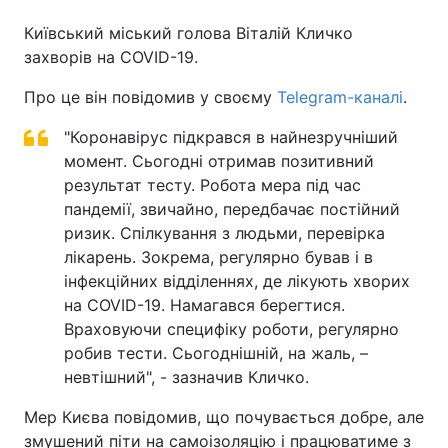
Київський міський голова Віталій Кличко
захворів на COVID-19.
Головна
Війна
Про це він повідомив у своєму
Telegram-каналі
.
Україна
Політика
"Коронавірус підкрався в найнезручніший
момент. Сьогодні отримав позитивний
Економіка
Світ
результат тесту. Робота мера під час
пандемії, звичайно, передбачає постійний
Спорт
Наука
ризик. Спілкування з людьми, перевірка
лікарень. Зокрема, регулярно бував і в
Техно і зв'язок
Лайт
інфекційних відділеннях, де лікують хворих
на COVID-19. Намагався берегтися.
Зброя
Інциденти
Враховуючи специфіку роботи, регулярно
Здоров'я
Туризм
робив тести. Сьогоднішній, на жаль, –
невтішний", - зазначив Кличко.
Цікавинки
Погода
Мер Києва повідомив, що почувається добре, але
Екологія
Регіони
змушений піти на самоізоляцію і працюватиме з