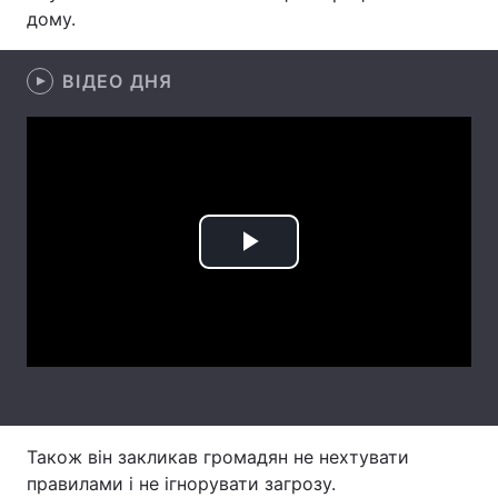
дому.
Лонгріди
ВІДЕО ДНЯ
Відео з Youtube
Статті
Інтерв'ю
Думки
Архів
Вакансії
Контакти
Play
Послуги
Video
Також він закликав громадян не нехтувати
правилами і не ігнорувати загрозу.