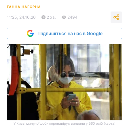
ГАННА НАГОРНА
11:25, 24.10.20
2 хв.
2494
Підпишіться на нас в Google
У Києві минулої доби коронавірус виявили у 560 осіб (карта)