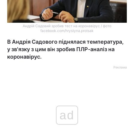
Андрій Садовий зробив тест на коронавірус / фото
facebook.com/hrystyna.protsak
В Андрія Садового піднялася температура,
у зв'язку з цим він зробив ПЛР-аналіз на
коронавірус.
Реклама
ad