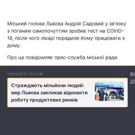
Міський голова Львова Андрій Садовий у зв'язку
Головна
Війна
з поганим самопочуттям зробив тест на COVID-
19, після чого лікарі порадили йому працювати з
Україна
Політика
дому.
Економіка
Світ
Про це повідомляє прес-служба міської ради.
Спорт
Наука
В
ЧИТАЙТЕ ТАКОЖ
Техно і зв'язок
Лайт
Д
Страждають мільйони людей:
Зброя
мер Львова закликав відновити
Інциденти
роботу продуктових ринків
Здоров'я
Туризм
Цікавинки
Погода
Екологія
Регіони