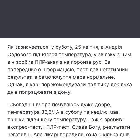
Лонгріди
Відео з Youtube
Статті
Інтерв'ю
Думки
Як зазначається, у суботу, 25 квітня, в Андрія
Садового піднялася температура, у зв'язку з цим
Архів
Вакансії
він зробив ПЛР-аналіз на коронавірус. За
попередньою інформацією, тест дав негативний
Контакти
результат, а самопочуття мера нормальне.
Однак, лікарі порекомендували політику декілька
Послуги
днів попрацювати з дому.
"Сьогодні і вчора почуваюсь дуже добре,
температура 36,6°. А в суботу та неділю мав
трішки підвищену температуру. Тож я зробив і
експрес-тест, і ПЛР-тест. Слава Богу, результати
негативні. Але лікарі порадили хоча б кілька днів