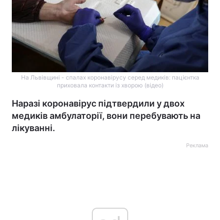
На Львівщині - спалах коронавірусу серед медиків: пацієнтка
приховала контакти із хворою (відео)
Наразі коронавірус підтвердили у двох
медиків амбулаторії, вони перебувають на
лікуванні.
Реклама