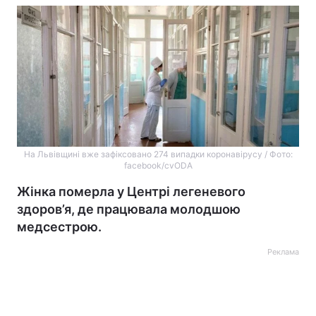
На Львівщині вже зафіксовано 274 випадки коронавірусу / Фото:
facebook/cvODA
Жінка померла у Центрі легеневого
здоров’я, де працювала молодшою
медсестрою.
Реклама