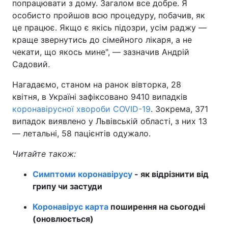
попрацювати з дому. Загалом все добре. Я
особисто пройшов всю процедуру, побачив, як
Тема оформлення
це працює. Якщо є якісь підозри, усім раджу —
краще звернутись до сімейного лікаря, а не
чекати, що якось мине", — зазначив Андрій
Садовий.
Нагадаємо, станом на ранок вівторка, 28
квітня, в Україні зафіксовано 9410 випадків
коронавірусної хвороби COVID-19
. Зокрема, 371
випадок виявлено у Львівській області, з них 13
— летальні, 58 пацієнтів одужало.
Читайте також:
Симптоми коронавірусу
- як відрізнити від
грипу чи застуди
Коронавірус карта
поширення на сьогодні
(оновлюється)