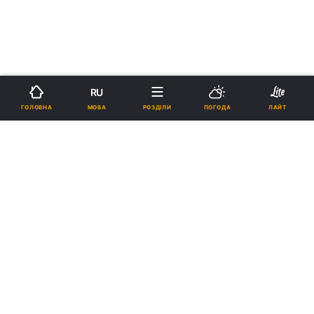
RU
МОВА
ГОЛОВНА
РОЗДІЛИ
ПОГОДА
ЛАЙТ
›
Новини
Коронавірус
рус
У Львові через коронавірус
перенесли День міста
20:16, 21.04.20
1 хв.
6353
Підпишіться на нас в Google