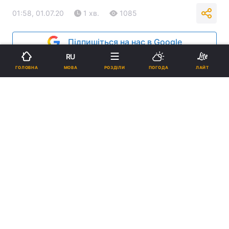
01:58, 01.07.20
1 хв.
1085
Підпишіться на нас в Google
RU
МОВА
ГОЛОВНА
РОЗДІЛИ
ПОГОДА
ЛАЙТ
REUTERS
За добу в Рівненській області виявили 74
нових випадки захворювання, 2 людини
померли, 17 – одужали, зараз хворіють 1
873 людини.