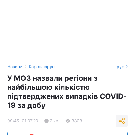
›
Новини
Коронавірус
рус
У МОЗ назвали регіони з
найбільшою кількістю
підтверджених випадків COVID-
19 за добу
09:45, 01.07.20
2 хв.
3308