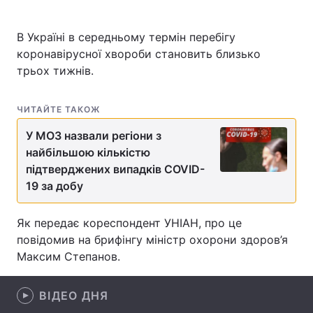
В Україні в середньому термін перебігу
коронавірусної хвороби становить близько
Головна
Війна
трьох тижнів.
Україна
Політика
ЧИТАЙТЕ ТАКОЖ
Економіка
Світ
У МОЗ назвали регіони з
найбільшою кількістю
Спорт
Наука
підтверджених випадків COVID-
Техно і зв'язок
Лайт
19 за добу
Зброя
Інциденти
Як передає кореспондент УНІАН, про це
повідомив на брифінгу міністр охорони здоров’я
Здоров'я
Туризм
Максим Степанов.
Цікавинки
Погода
ВІДЕО ДНЯ
Екологія
Регіони