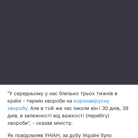
Лонгріди
Відео з Youtube
Статті
Інтерв'ю
Думки
Архів
Вакансії
Контакти
Послуги
"У середньому у нас близько трьох тижнів в
країні - термін хвороби на
коронавірусну
хворобу
. Але в той же час інколи він і 30 днів, 39
днів, в залежності від важкості (перебігу)
хвороби", - сказав міністр.
Як повідомляв УНІАН, за добу Україні було