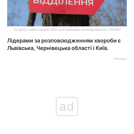
За добу зафіксовано 664 нові випадки захворювання / УНІАН
Лідерами за розповсюдженням хвороби є
Львівська, Чернівецька області і Київ.
Реклама
ad