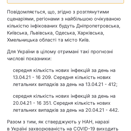
Відео з Youtube
Статті
Повідомляється, що, згідно з розглянутими
сценаріями,
регіонами з найбільшою очікуваною
Інтерв'ю
Думки
кількістю інфікованих
будуть Дніпропетровська,
Київська, Львівська, Одеська, Харківська,
Архів
Вакансії
Хмельницька області та місто Київ.
Для України в цілому отримані такі прогнозні
Контакти
числові показники:
середня кількість нових інфекцій за день на
ПОСЛУГИ
13.04.21 - 16 209. Середня кількість нових
летальних випадків за день на 13.04.21 - 412;
Реклама на сайті
Фотобанк
середня кількість нових інфекцій за день на
20.04.21 - 16 351. Середня кількість нових
Моніторинг
Пресцентр
летальних випадків за день на 20.04.21 - 442.
Разом з тим, як стверджують у НАН, наразі
в Україні захворюваність на COVID-19 виходить