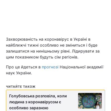
Київ
Львів
Дніпро
Харків
Одеса
Захворюваність на коронавірус в Україні в
найближчі тижні особливо не зміниться і буде
залишатися на нинішньому рівні. Лідирувати за
Спорт
Наука
цим показником будуть сім регіонів.
Техно і зв'язок
Лайт
Про це йдеться в
прогнозі
Національної академії
наук України.
Зброя
Інциденти
ЧИТАЙТЕ ТАКОЖ
Здоров'я
Туризм
Голубовська розповіла, коли
людина з коронавірусом є
Цікавинки
Погода
особливо заразною