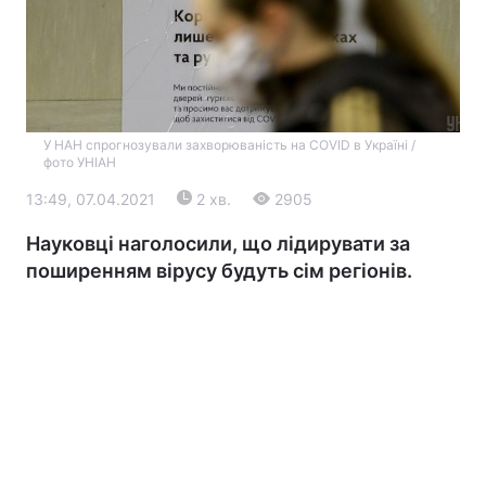
У НАН спрогнозували захворюваність на COVID в Україні /
фото УНІАН
13:49, 07.04.2021
2 хв.
2905
Головна
Війна
Науковці наголосили, що лідирувати за
поширенням вірусу будуть сім регіонів.
Україна
Політика
Економіка
Світ
Екологія
РЕГІОНИ