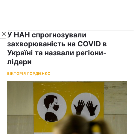
›
рус ›
Новини
Коронавірус
У НАН спрогнозували
захворюваність на COVID в
Україні та назвали регіони-
лідери
ВІКТОРІЯ ГОРДІЄНКО