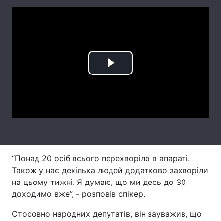
Лонгріди
Відео з Youtube
Статті
Інтерв'ю
Думки
Play
Архів
Вакансії
Video
Контакти
Послуги
“Понад 20 осіб всього перехворіло в апараті.
Також у нас декілька людей додатково захворіли
на цьому тижні. Я думаю, що ми десь до 30
доходимо вже”, - розповів спікер.
Стосовно народних депутатів, він зауважив, що