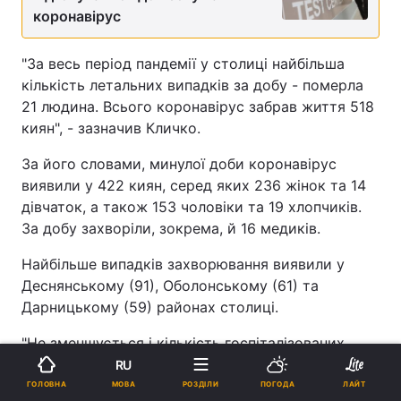
коронавірус
"За весь період пандемії у столиці найбільша
кількість летальних випадків за добу - померла
21 людина. Всього коронавірус забрав життя 518
киян", - зазначив Кличко.
За його словами, минулої доби коронавірус
виявили у 422 киян, серед яких 236 жінок та 14
дівчаток, а також 153 чоловіки та 19 хлопчиків.
За добу захворіли, зокрема, й 16 медиків.
Найбільше випадків захворювання виявили у
Деснянському (91), Оболонському (61) та
Дарницькому (59) районах столиці.
"Не зменшується і кількість госпіталізованих
хворих. До лікарень потрапили 78 пацієнтів. Інші
RU
– на самоізоляції, під контролем лікарів", -
МОВА
ГОЛОВНА
РОЗДІЛИ
ПОГОДА
ЛАЙТ