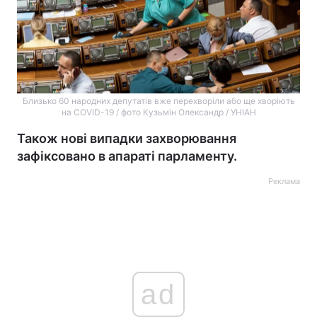
Близько 60 народних депутатів вже перехворіли або ще хворіють
на COVID-19 / фото Кузьмін Олександр / УНІАН
Також нові випадки захворювання
зафіксовано в апараті парламенту.
Реклама
ad