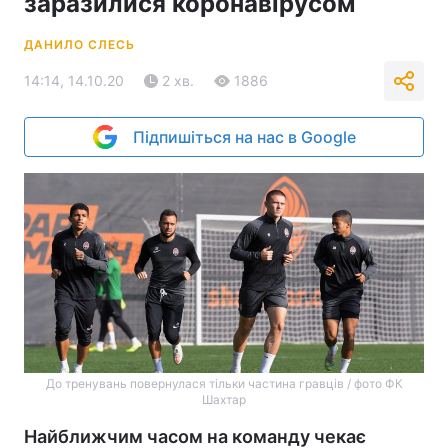
заразилися коронавірусом
ДАНИЛО СЛЕСЬ
14:14, 14.10.20
2 хв.
1886
Підпишіться на нас в Google
До тренувань повернулася тільки частина гравців / фото ФК
Шахтар
Найближчим часом на команду чекає