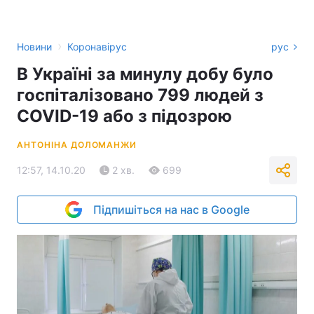
›
Новини
Коронавірус
рус
В Україні за минулу добу було
госпіталізовано 799 людей з
COVID-19 або з підозрою
АНТОНІНА ДОЛОМАНЖИ
12:57, 14.10.20
2 хв.
699
Підпишіться на нас в Google