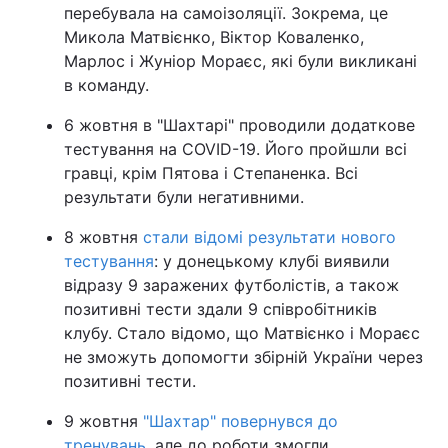
перебувала на самоізоляції. Зокрема, це
Микола Матвієнко, Віктор Коваленко,
Марлос і Жуніор Мораєс, які були викликані
в команду.
6 жовтня в "Шахтарі" проводили додаткове
тестування на COVID-19. Його пройшли всі
гравці, крім Пятова і Степаненка. Всі
результати були негативними.
8 жовтня
стали відомі результати нового
тестування
: у донецькому клубі виявили
відразу 9 заражених футболістів, а також
позитивні тести здали 9 співробітників
клубу. Стало відомо, що Матвієнко і Мораєс
не зможуть допомогти збірній України через
позитивні тести.
9 жовтня
"Шахтар" повернувся до
тренувань
, але до роботи змогли