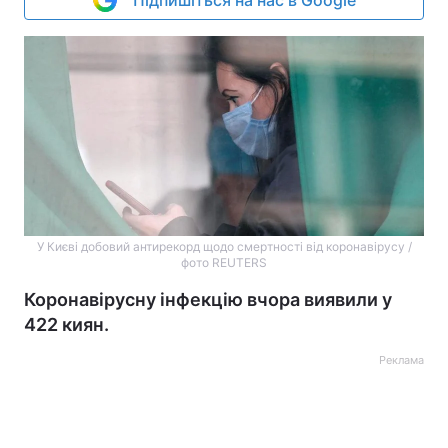
Підпишіться на нас в Google
У Києві добовий антирекорд щодо смертності від коронавірусу /
фото REUTERS
Коронавірусну інфекцію вчора виявили у
422 киян.
Реклама