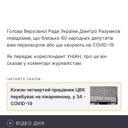
Головна
Війна
Голова Верховної Ради України Дмитро Разумков
Україна
Політика
повідомив, що близько 60 народних депутатів
вже перехворіли або ще хворіють на COVID-19.
Економіка
Світ
Як передає кореспондент УНІАН, про це він
Спорт
Наука
сказав у коментарі журналістам.
Техно і зв'язок
Лайт
ЧИТАЙТЕ ТАКОЖ
Зброя
Інциденти
Кожен четвертий працівник ЦВК
перебуває на лікарняному, у 34 -
Здоров'я
Туризм
COVID-19
Цікавинки
Погода
ВІДЕО ДНЯ
Екологія
Регіони