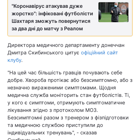
"Коронавірус атакував дуже
жорстко": інфіковані футболісти
Шахтаря зможуть повернутися
за два дні до матчу з Реалом
Директора медичного департаменту донеччан
Дмитра Скибинського цитує
офіційний сайт
клубу
.
"На цей час більшість гравців почувають себе
добре. Хвороба протікає або безсимптомно, або з
незначно вираженими симптомами. Щодня
медична служба моніторить стан футболістів. Ті,
у кого є симптоми, отримують симптоматичне
лікування згідно з протоколом МОЗ.
Безсимптомні разом з тренером з фізпідготовки
та медичною службою приступили до
індивідуальних тренувань", - сказав