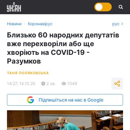
›
Новини
Коронавірус
рус
Близько 60 народних депутатів
вже перехворіли або ще
хворіють на COVID-19 -
Разумков
ТАНЯ ПОЛЯКОВСЬКА
14:27, 14.10.20
2 хв.
1049
Підпишіться на нас в Google