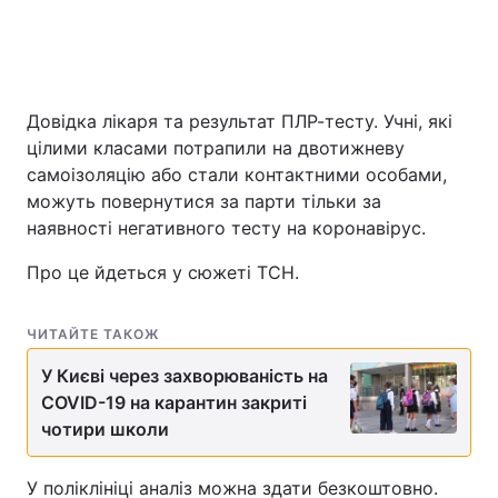
Головна
Війна
Довідка лікаря та результат ПЛР-тесту. Учні, які
Україна
Політика
цілими класами потрапили на двотижневу
самоізоляцію або стали контактними особами,
Економіка
Світ
можуть повернутися за парти тільки за
наявності негативного тесту на коронавірус.
Спорт
Наука
Про це йдеться у сюжеті ТСН.
Техно і зв'язок
Лайт
ЧИТАЙТЕ ТАКОЖ
Зброя
Інциденти
У Києві через захворюваність на
Здоров'я
Туризм
COVID-19 на карантин закриті
чотири школи
Цікавинки
Погода
У поліклініці аналіз можна здати безкоштовно.
Екологія
Регіони