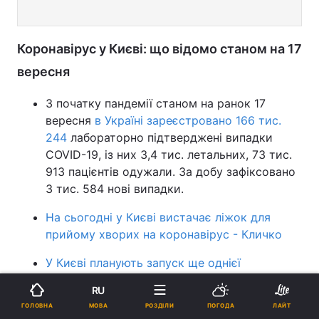
Коронавірус у Києві: що відомо станом на 17
вересня
З початку пандемії станом на ранок 17
вересня
в Україні зареєстровано 166 тис.
244
лабораторно підтверджені випадки
COVID-19, із них 3,4 тис. летальних, 73 тис.
913 пацієнтів одужали. За добу зафіксовано
3 тис. 584 нові випадки.
На сьогодні у Києві вистачає ліжок для
прийому хворих на коронавірус - Кличко
У Києві планують запуск ще однієї
лабораторії для дослідження тестів на
RU
COVID-19
МОВА
ГОЛОВНА
РОЗДІЛИ
ПОГОДА
ЛАЙТ