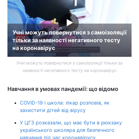
Тема оформлення
Учні можуть повернутися з самоізоляції
тільки за наявності негативного тесту
на коронавірус
Учні можуть повернутися з самоізоляції тільки за
наявності негативного тесту на коронавірус
Навчання в умовах пандемії: що відомо
COVID-19 і школа: лікар розповів, як
захистити дітей від вірусу
У ЦГЗ розказали, що має бути в рюкзаку
українського школяра для безпечного
навчання під час коронавірусу