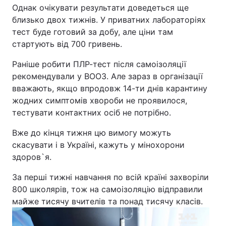
Однак очікувати результати доведеться ще
Лонгріди
близько двох тижнів. У приватних лабораторіях
тест буде готовий за добу, але ціни там
стартують від 700 гривень.
Відео з Youtube
Статті
Раніше робити ПЛР-тест після самоізоляції
Інтерв'ю
Думки
рекомендували у ВООЗ. Але зараз в організації
вважають, якщо впродовж 14-ти днів карантину
Архів
Вакансії
жодних симптомів хвороби не проявилося,
тестувати контактних осіб не потрібно.
Контакти
Вже до кінця тижня цю вимогу можуть
Послуги
скасувати і в Україні, кажуть у мінохорони
здоров`я.
За перші тижні навчання по всій країні захворіли
800 школярів, тож на самоізоляцію відправили
майже тисячу вчителів та понад тисячу класів.