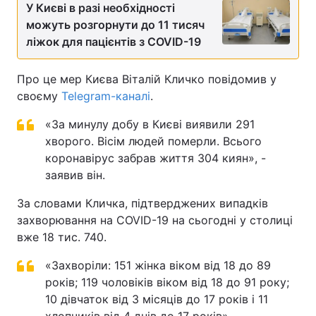
У Києві в разі необхідності
можуть розгорнути до 11 тисяч
ліжок для пацієнтів з COVID-19
Про це мер Києва Віталій Кличко повідомив у
своєму
Telegram-каналі
.
«За минулу добу в Києві виявили 291
хворого. Вісім людей померли. Всього
коронавірус забрав життя 304 киян», -
заявив він.
За словами Кличка, підтверджених випадків
захворювання на COVID-19 на сьогодні у столиці
вже 18 тис. 740.
«Захворіли: 151 жінка віком від 18 до 89
років; 119 чоловіків віком від 18 до 91 року;
10 дівчаток від 3 місяців до 17 років і 11
хлопчиків від 4 днів до 17 років», -