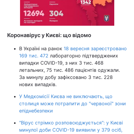
Коронавірус у Києві: що відомо
В Україні на ранок
18 вересня зареєстровано
169 тис. 472
лабораторно підтверджених
випадки COVID-19, з них 3 тис. 468
летальних, 75 тис. 486 пацієнтів одужали.
За минулу добу зафіксовано 3 тис. 228
нових випадків.
У Медкомісії Києва не виключають, що
столиця може потрапити до "червоної" зони
епіднебезпеки
"Вірус стрімко розповсюджується": у Києві
минулої доби COVID-19 виявили у 379 осіб,