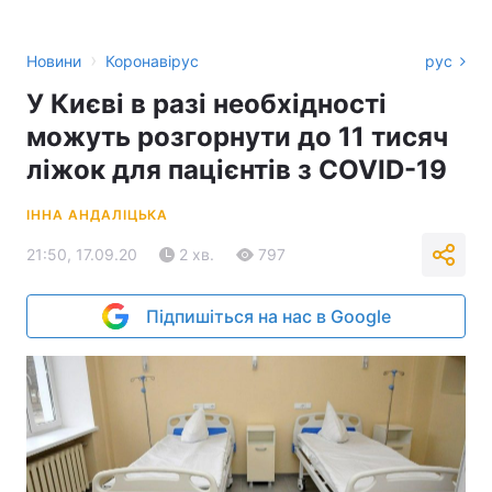
›
Новини
Коронавірус
рус
У Києві в разі необхідності
можуть розгорнути до 11 тисяч
ліжок для пацієнтів з COVID-19
ІННА АНДАЛІЦЬКА
21:50, 17.09.20
2 хв.
797
Підпишіться на нас в Google