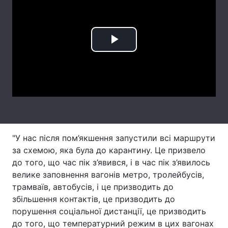
Лонгріди
Play
Відео з Youtube
Статті
Video
Інтерв'ю
Думки
Архів
Вакансії
Контакти
"У нас після пом’якшення запустили всі маршрути
Послуги
за схемою, яка була до карантину. Це призвело
до того, що час пік з’явився, і в час пік з’явилось
велике заповнення вагонів метро, тролейбусів,
трамваїв, автобусів, і це призводить до
збільшення контактів, це призводить до
порушення соціальної дистанції, це призводить
до того, що температурний режим в цих вагонах