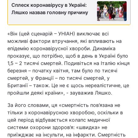
Сплеск коронавірусу в Україні:
Ляшко назвав головну причину
«Він (цей сценарій – УНІАН) виключає всі
можливі фактори втручання, які впливають на
епідемію коронавірусної хвороби. Динаміка
проказує, що потрібно, щоб в день в Україні було
1,5 – 2 тисячі смертей. Подивіться на Італію кінця
березня – початку квітня, там було по тисячі
смертей, у Франції – по тисячі смертей, у
Британії – також. Це не є щось нереалістичне, це
пройшли деякі країни», - зауважив Ляшко.
За його словами, ця «смертність пов’язана не
тільки з коронавірусною хворобою, оскільки в
цей період відбувається колапс медичної
системи охорони здоров’я: «швидка» не
приїжджає на інсульти, на інфаркти. Смертність