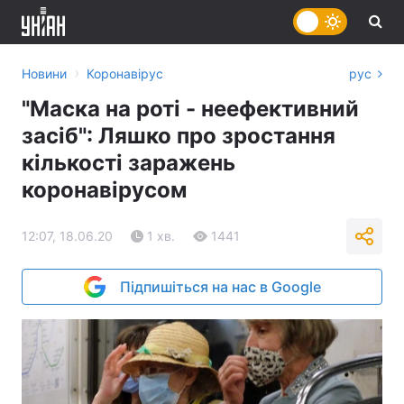
›
Новини
Коронавірус
рус
"Маска на роті - неефективний
засіб": Ляшко про зростання
кількості заражень
коронавірусом
12:07, 18.06.20
1 хв.
1441
Підпишіться на нас в Google