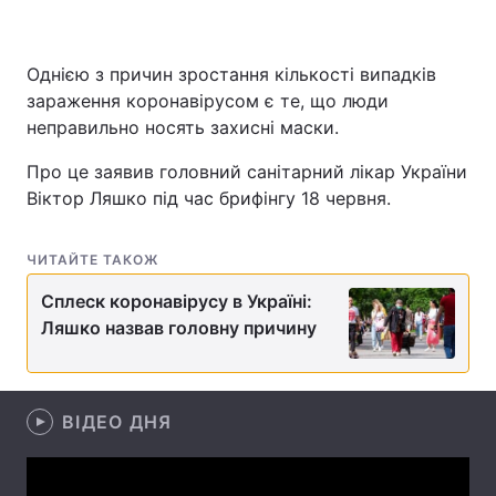
Однією з причин зростання кількості випадків
Головна
Війна
зараження коронавірусом є те, що люди
неправильно носять захисні маски.
Україна
Політика
Про це заявив головний санітарний лікар України
Економіка
Світ
Віктор Ляшко під час брифінгу 18 червня.
Спорт
Наука
ЧИТАЙТЕ ТАКОЖ
Техно і зв'язок
Лайт
Сплеск коронавірусу в Україні:
Ляшко назвав головну причину
Зброя
Інциденти
Здоров'я
Туризм
ВІДЕО ДНЯ
Цікавинки
Погода
Екологія
Регіони