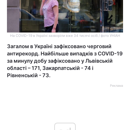
На COVID-19 в Україні захворіли вже 34 тисячі осіб / фото УНІАН
Загалом в Україні зафіксовано черговий
антирекорд. Найбільше випадків з COVID-19
за минулу добу зафіксовано у Львівській
області – 171, Закарпатській - 74 і
Рівненській - 73.
Реклама