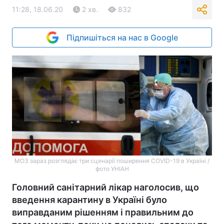
11:28, 18.06.20
2 хв.
832
Підпишіться на нас в Google
МОЗ зараз розглядає три сценарії поширення COVID-19 в Україні /
фото УНІАН
Головний санітарний лікар наголосив, що
введення карантину в Україні було
виправданим рішенням і правильним до