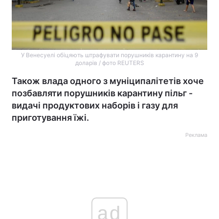
У Венесуелі обіцяють штрафувати порушників карантину на 9
доларів / фото REUTERS
Також влада одного з муніципалітетів хоче
позбавляти порушників карантину пільг -
видачі продуктових наборів і газу для
приготування їжі.
Реклама
ad