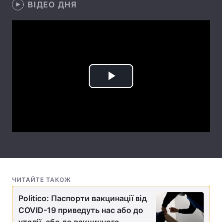
ВІДЕО ДНЯ
Лонгріди
Відео з Youtube
Статті
Інтерв'ю
Думки
Play
Архів
Вакансії
Video
Контакти
Послуги
ЧИТАЙТЕ ТАКОЖ
Politico: Паспорти вакцинації від
COVID-19 приведуть нас або до