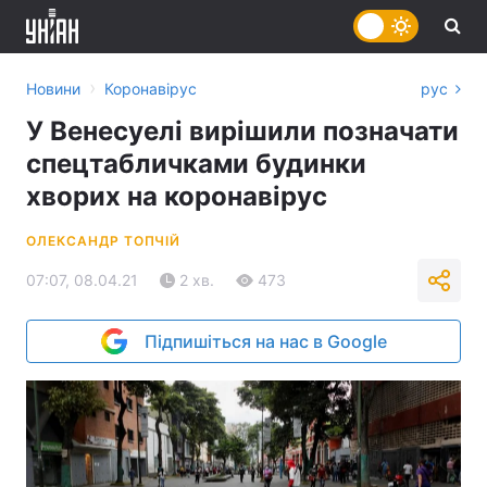
›
Новини
Коронавірус
рус
У Венесуелі вирішили позначати
спецтабличками будинки
хворих на коронавірус
ОЛЕКСАНДР ТОПЧІЙ
07:07, 08.04.21
2 хв.
473
Підпишіться на нас в Google