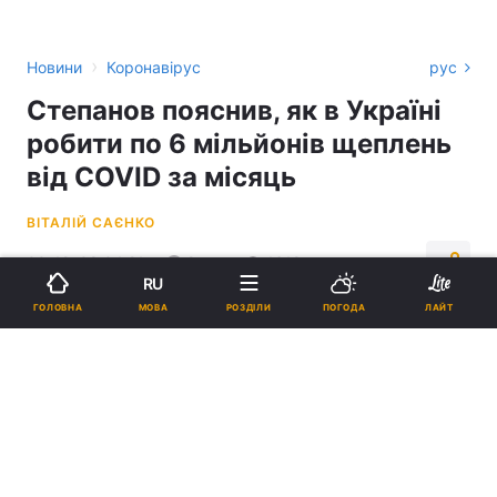
›
Новини
Коронавірус
рус
Степанов пояснив, як в Україні
робити по 6 мільйонів щеплень
від COVID за місяць
ВІТАЛІЙ САЄНКО
00:42, 08.04.21
2 хв.
1619
RU
МОВА
ГОЛОВНА
РОЗДІЛИ
ПОГОДА
ЛАЙТ
Підпишіться на нас в Google