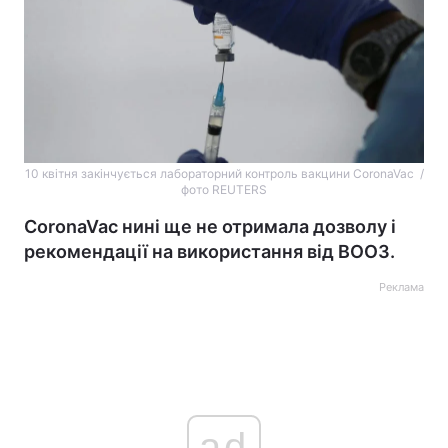
10 квітня закінчується лабораторний контроль вакцини CoronaVac /
фото REUTERS
CoronaVac нині ще не отримала дозволу і
рекомендації на використання від ВООЗ.
Реклама
ad