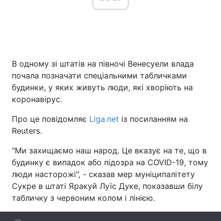
Головна
Війна
В одному зі штатів на півночі Венесуели влада
Україна
Політика
почала позначати спеціальними табличками
Економіка
Світ
будинки, у яких живуть люди, які хворіють на
коронавірус.
Спорт
Наука
Про це повідомляє
Liga.net
із посиланням на
Техно і зв'язок
Лайт
Reuters.
"Ми захищаємо наш народ. Це вказує на те, що в
Зброя
Інциденти
будинку є випадок або підозра на COVID-19, тому
Здоров'я
Туризм
люди насторожі", - сказав мер муніципалітету
Сукре в штаті Яракуй Луїс Дуке, показавши білу
Цікавинки
Погода
табличку з червоним колом і лінією.
Екологія
Регіони