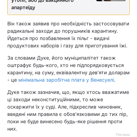
утопії, або до вакцинного
апартеїду
Тема оформлення
Він також заявив про необхідність застосовувати
радикальні заходи до порушників карантину.
Йдеться про позбавлення їх пільг - видачі
продуктових наборів і газу для приготування їжі.
За словами Дуке, його муніципалітет також
оштрафує будь-кого, хто не підпорядковується
карантину, на суму, еквівалентну дев'яти доларам
- це
мінімальна заробітна плата у Венесуелі
.
Дуке також зазначив, що, якщо хтось вважатиме
ці заходи неконституційними, то може
оскаржити їх у суді. Але, підкреслив чиновник,
введені ним правила є обов'язковими до тих пір,
поки не буде винесено будь-яке рішення проти
них.
Реклама