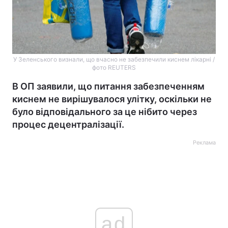
У Зеленського визнали, що вчасно не забезпечили киснем лікарні /
фото REUTERS
В ОП заявили, що питання забезпеченням
киснем не вирішувалося улітку, оскільки не
було відповідального за це нібито через
процес децентралізації.
Реклама
ad