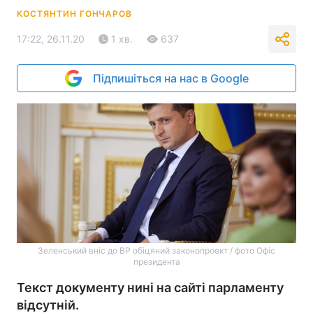
КОСТЯНТИН ГОНЧАРОВ
17:22, 26.11.20
1 хв.
637
Підпишіться на нас в Google
Зеленський вніс до ВР обіцяний законопроект / фото Офіс
президента
Текст документу нині на сайті парламенту
відсутній.