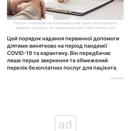
Пацієнт із підозрою на коронавірус має право на безоплатну
медичну допомогу на первинному рівні / фото newsru.co.il
Цей порядок надання первинної допомоги
діятиме винятково на період пандемії
COVID-19 та карантину. Він передбачає
лише перше звернення та обмежений
перелік безоплатних послуг для пацієнта.
Реклама
ad