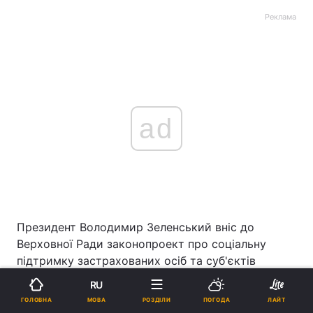
Реклама
ad
Президент Володимир Зеленський вніс до
Верховної Ради законопроект про соціальну
підтримку застрахованих осіб та суб'єктів
господарювання на період обмежувальних
RU
протиепідемічних заходів, запроваджених з
МОВА
ГОЛОВНА
РОЗДІЛИ
ПОГОДА
ЛАЙТ
метою запобігання поширенню на території