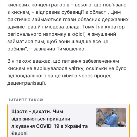
кисневих концентраторів – всього, що пов'язано
Тема оформлення
з киснем, – відправив субвенції в області. Цим
фактично займаються глави обласних державних
адміністрацій і місцева влада. Тому [як куратор
регіонального напрямку в офісі] я змушений
займатися тим, щоб вони швидше все це
робили", – зазначив Тимошенко.
Він також вважає, що питання забезпеченням
киснем не вирішувалося улітку, оскільки не було
відповідального за це нібито через процес
децентралізації.
ЧИТАЙТЕ ТАКОЖ
Щастя – дихати. Чим
відрізняються принципи
лікування COVID-19 в Україні та
Європі