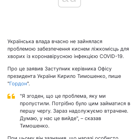
Головна
Війна
Україна
Політика
Українська влада вчасно не зайнялася
проблемою забезпечення киснем ліжкомісць для
Економіка
Світ
хворих із коронавірусною інфекцією COVID-19.
Спорт
Наука
Про це заявив Заступник керівника Офісу
президента України Кирило Тимошенко, пише
Техно і зв'язок
Лайт
"
Гордон
".
Зброя
Інциденти
"Я згоден, що це проблема, яку ми
пропустили. Потрібно було цим займатися в
Здоров'я
Туризм
першу чергу. Зараз надолужуємо втрачене.
Думаю, у нас це вийде", – сказав
Цікавинки
Погода
Тимошенко.
Екологія
Регіони
При цьому він зазначив, що наразі особисто