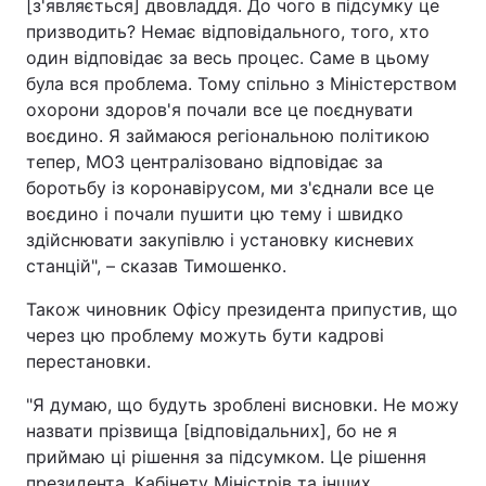
[з'являється] двовладдя. До чого в підсумку це
призводить? Немає відповідального, того, хто
один відповідає за весь процес. Саме в цьому
була вся проблема. Тому спільно з Міністерством
охорони здоров'я почали все це поєднувати
воєдино. Я займаюся регіональною політикою
тепер, МОЗ централізовано відповідає за
боротьбу із коронавірусом, ми з'єднали все це
воєдино і почали пушити цю тему і швидко
здійснювати закупівлю і установку кисневих
станцій", – сказав Тимошенко.
Також чиновник Офісу президента припустив, що
через цю проблему можуть бути кадрові
перестановки.
"Я думаю, що будуть зроблені висновки. Не можу
назвати прізвища [відповідальних], бо не я
приймаю ці рішення за підсумком. Це рішення
президента, Кабінету Міністрів та інших