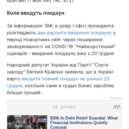
Британії (1 млн 560 тис. 872).
Коли введуть локдаун
За інформацією ЗМІ, в уряді і офісі президента
розглядають
два варіанти введення локдауну
у
період Новорічних свят через поширення
захворюваності на COVID-19. "Найжорсткіший"
сценарій - введення локдауну вже з 20 грудня.
Народний депутат України від Партії "Слуга
народу" Євгенія Кравчук заявила, що в Україні
варто
вводити повний локдаун не раніше 29
грудня
, оскільки саме в грудні бізнес заробляє
більше грошей.
Реклама