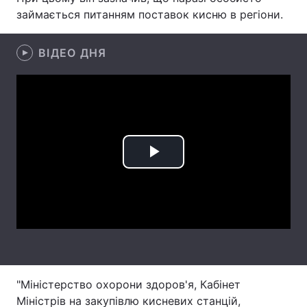
займається питанням поставок кисню в регіони.
Лонгріди
ВІДЕО ДНЯ
Відео з Youtube
Статті
Інтерв'ю
Думки
Архів
Вакансії
Контакти
Play
Послуги
Video
"Міністерство охорони здоров'я, Кабінет
Міністрів на закупівлю кисневих станцій,