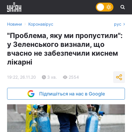
›
Новини
Коронавірус
рус
"Проблема, яку ми пропустили":
у Зеленського визнали, що
вчасно не забезпечили киснем
лікарні
19:22, 26.11.20
3 хв.
2554
Підпишіться на нас в Google