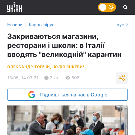
›
Новини
Коронавірус
рус
Закриваються магазини,
ресторани і школи: в Італії
вводять "великодній" карантин
ОЛЕКСАНДР ТОПЧІЙ,
ЮЛІЯ ЯНКЕВИЧ
15:05, 14.03.21
2 хв.
608
Підпишіться на нас в Google