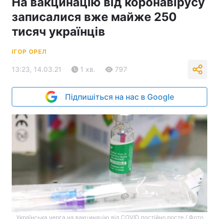
На вакцинацію від коронавірусу
записалися вже майже 250
тисяч українців
ІГОР ОРЕЛ
13:23, 14.03.21
1 хв.
797
Підпишіться на нас в Google
Українська черга на вакцинацію від COVID постійно росте / Фото