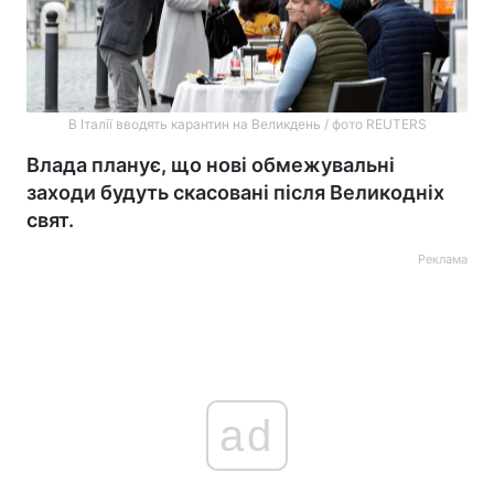
В Італії вводять карантин на Великдень / фото REUTERS
Влада планує, що нові обмежувальні
заходи будуть скасовані після Великодніх
свят.
Реклама
ad