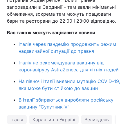
потрапив жоден регіон. "Білий" рівень
запровадили в Сардинії - там ввели мінімальні
обмеження, зокрема там можуть працювати
бари та ресторани до 22:00 і 23:00 відповідно.
Вас також можуть зацікавити новини
Італія через пандемію продовжить режим
надзвичайної ситуації до травня
Італія не рекомендувала вакцину від
коронавірусу AstraZeneca для літніх людей
На півночі Італії виявили мутацію COVID-19,
яка може бути стійкою до вакцин
В Італії збираються виробляти російську
вакцину "Супутник-V"
Італія
Карантин в Україні
Великдень
коро