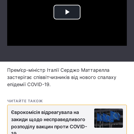
Лонгріди
Play
Відео з Youtube
Статті
Video
Інтерв'ю
Думки
Архів
Вакансії
Контакти
Прем’єр-міністр Італії Серджо Маттарелла
застерігає співвітчизників від нового спалаху
Послуги
епідемії COVID-19.
ЧИТАЙТЕ ТАКОЖ
Єврокомісія відреагувала на
закиди щодо несправедливого
розподілу вакцин проти COVID-
19