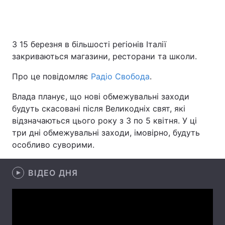
Головна
Війна
З 15 березня в більшості регіонів Італії
закриваються магазини, ресторани та школи.
Україна
Політика
Про це повідомляє
Радіо Свобода
.
Економіка
Світ
Влада планує, що нові обмежувальні заходи
будуть скасовані після Великодніх свят, які
Спорт
Наука
відзначаються цього року з 3 по 5 квітня. У ці
Техно і зв'язок
Лайт
три дні обмежувальні заходи, імовірно, будуть
особливо суворими.
Зброя
Інциденти
ВІДЕО ДНЯ
Здоров'я
Туризм
Цікавинки
Погода
Екологія
Регіони