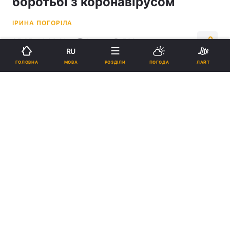
боротьбі з коронавірусом
ІРИНА ПОГОРІЛА
05:35, 14.03.21
1 хв.
532
RU
МОВА
ГОЛОВНА
РОЗДІЛИ
ПОГОДА
ЛАЙТ
Підпишіться на нас в Google
У світі триває боротьба з коронавірусом \ фото REUTERS
У ВООЗ вважають відсутність фінансування
серйозною проблемою в умовах появи