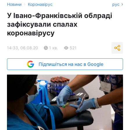
›
Новини
Коронавірус
рус
У Івано-Франківській облраді
зафіксували спалах
коронавірусу
14:33, 06.08.20
1 хв.
521
Підпишіться на нас в Google