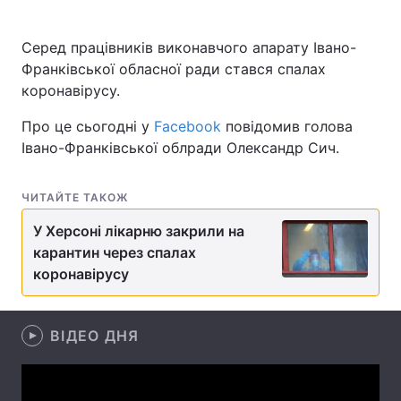
Серед працівників виконавчого апарату Івано-
Франківської обласної ради стався спалах
Головна
Війна
коронавірусу.
Україна
Політика
Про це сьогодні у
Facebook
повідомив голова
Івано-Франківської облради Олександр Сич.
Економіка
Світ
Спорт
Наука
ЧИТАЙТЕ ТАКОЖ
У Херсоні лікарню закрили на
Техно і зв'язок
Лайт
карантин через спалах
коронавірусу
Зброя
Інциденти
Здоров'я
Туризм
ВІДЕО ДНЯ
Цікавинки
Погода
Екологія
Регіони