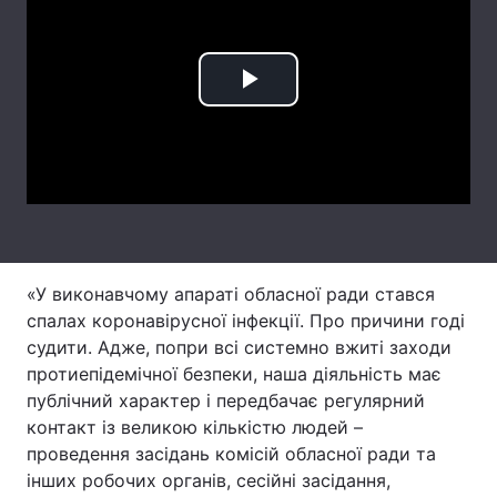
Лонгріди
Play
Відео з Youtube
Статті
Video
Інтерв'ю
Думки
Архів
Вакансії
Контакти
«У виконавчому апараті обласної ради стався
Послуги
спалах коронавірусної інфекції. Про причини годі
судити. Адже, попри всі системно вжиті заходи
протиепідемічної безпеки, наша діяльність має
публічний характер і передбачає регулярний
контакт із великою кількістю людей –
проведення засідань комісій обласної ради та
інших робочих органів, сесійні засідання,