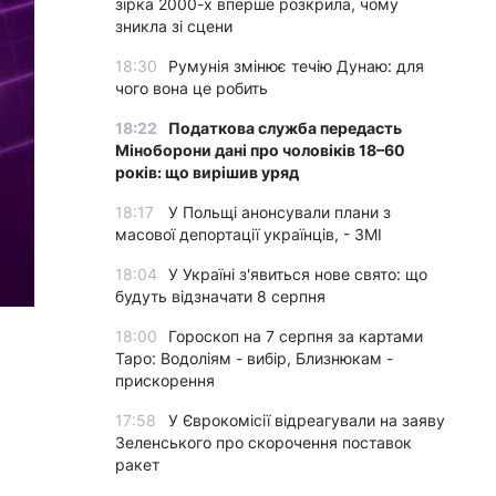
зірка 2000-х вперше розкрила, чому
зникла зі сцени
18:30
Румунія змінює течію Дунаю: для
чого вона це робить
18:22
Податкова служба передасть
Міноборони дані про чоловіків 18–60
років: що вирішив уряд
18:17
У Польщі анонсували плани з
масової депортації українців, - ЗМІ
18:04
У Україні з'явиться нове свято: що
будуть відзначати 8 серпня
18:00
Гороскоп на 7 серпня за картами
Таро: Водоліям - вибір, Близнюкам -
прискорення
17:58
У Єврокомісії відреагували на заяву
Зеленського про скорочення поставок
ракет