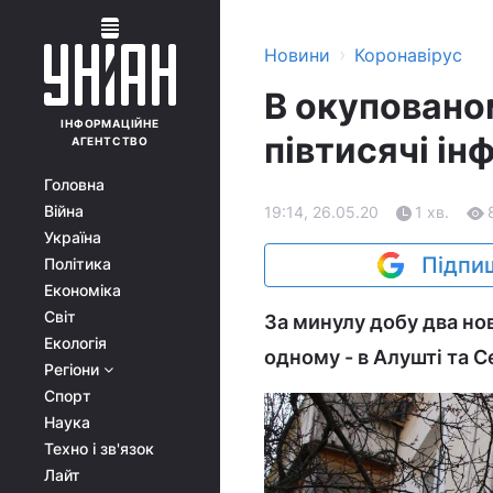
›
Новини
Коронавірус
В окуповано
ІНФОРМАЦІЙНЕ
півтисячі ін
АГЕНТСТВО
Головна
Війна
19:14, 26.05.20
1 хв.
Україна
Підпиш
Політика
Економіка
Світ
За минулу добу два но
Екологія
одному - в Алушті та С
Регіони
Спорт
Наука
Техно і зв'язок
Лайт