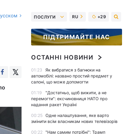
русском
RU
+29
ПОСЛУГИ
ПІДТРИМАЙТЕ НАС
ОСТАННІ НОВИНИ
01:23
Як вибратися з багнюки на
автомобілі: названо простий предмет у
салоні, що може допомогти
по
01:19
"Достатньо, щоб вижити, а не
перемогти": ексчиновниця НАТО про
надання ракет Україні
00:25
Одне налаштування, яке варто
змінити всім власникам нових телевізорів
00:22
"Нам самим потрібні": Трамп