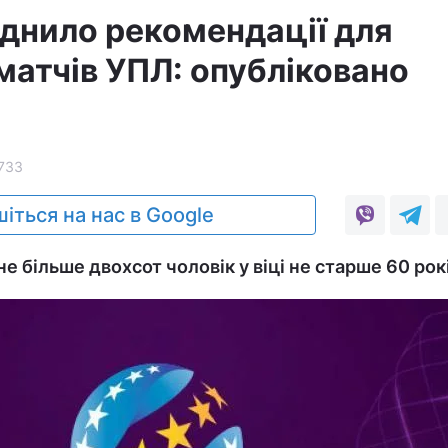
нило рекомендації для
матчів УПЛ: опубліковано
733
іться на нас в Google
не більше двохсот чоловік у віці не старше 60 рокі