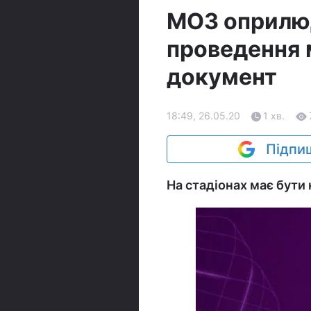
МОЗ оприлюд
проведення 
документ
18:49, 26.05.20
1 хв.
Підпиш
На стадіонах має бути 