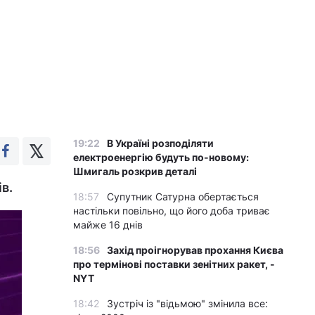
19:22
В Україні розподіляти
електроенергію будуть по-новому:
Шмигаль розкрив деталі
в.
18:57
Супутник Сатурна обертається
настільки повільно, що його доба триває
майже 16 днів
18:56
Захід проігнорував прохання Києва
про термінові поставки зенітних ракет, -
NYT
18:42
Зустріч із "відьмою" змінила все: