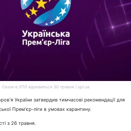
Сезон в УПЛ відновиться 30 травня / upl.ua
ров'я України затвердив тимчасові рекомендації для
ської Прем'єр-ліги в умовах карантину.
ті з 26 травня.