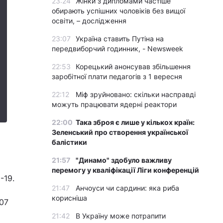
23:24
Жінки з дипломами частіше
обирають успішних чоловіків без вищої
освіти, – дослідження
23:07
Україна ставить Путіна на
передвиборчий годинник, - Newsweek
22:53
Корецький анонсував збільшення
заробітної плати педагогів з 1 вересня
22:12
Міф зруйновано: скільки насправді
можуть працювати ядерні реактори
22:00
Така зброя є лише у кількох країн:
Зеленський про створення української
балістики
21:57
"Динамо" здобуло важливу
перемогу у кваліфікації Ліги конференцій
-19.
21:47
Анчоуси чи сардини: яка риба
корисніша
07
21:42
В Україну може потрапити