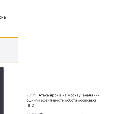
сна
я
23:39
Атака дронів на Москву: аналітики
оцінили ефективність роботи російської
ППО