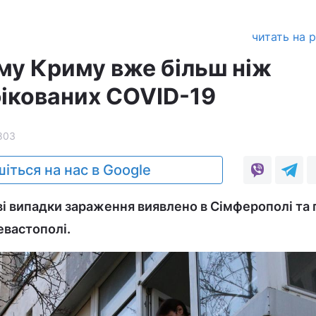
читать на 
му Криму вже більш ніж
фікованих COVID-19
803
іться на нас в Google
ві випадки зараження виявлено в Сімферополі та 
евастополі.