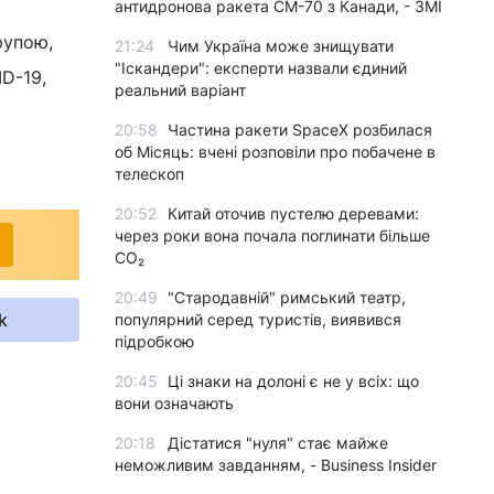
антидронова ракета CM-70 з Канади, - ЗМІ
рупою,
21:24
Чим Україна може знищувати
"Іскандери": експерти назвали єдиний
D-19,
реальний варіант
20:58
Частина ракети SpaceX розбилася
об Місяць: вчені розповіли про побачене в
телескоп
20:52
Китай оточив пустелю деревами:
через роки вона почала поглинати більше
CO₂
20:49
"Стародавній" римський театр,
k
популярний серед туристів, виявився
підробкою
20:45
Ці знаки на долоні є не у всіх: що
вони означають
20:18
Дістатися "нуля" стає майже
неможливим завданням, - Business Insider