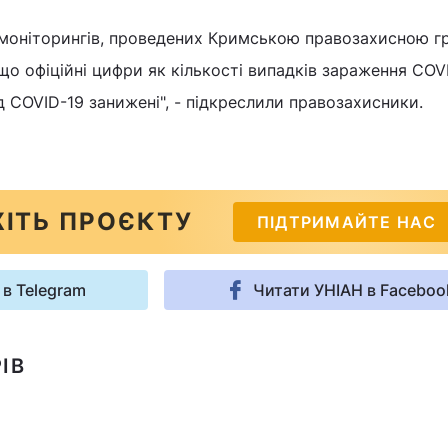
моніторингів, проведених Кримською правозахисною г
що офіційні цифри як кількості випадків зараження COVI
ід COVID-19 занижені", - підкреслили правозахисники.
ІТЬ ПРОЄКТУ
ПІДТРИМАЙТЕ НАС
 в Telegram
Читати УНІАН в Faceboo
ІВ