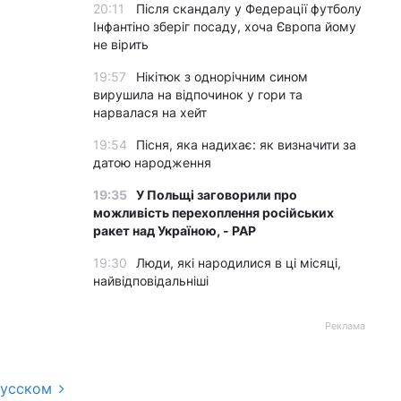
20:11
Після скандалу у Федерації футболу
Інфантіно зберіг посаду, хоча Європа йому
не вірить
19:57
Нікітюк з однорічним сином
вирушила на відпочинок у гори та
нарвалася на хейт
19:54
Пісня, яка надихає: як визначити за
датою народження
19:35
У Польщі заговорили про
можливість перехоплення російських
ракет над Україною, - PAP
19:30
Люди, які народилися в ці місяці,
найвідповідальніші
Реклама
русском