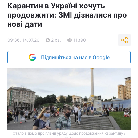
Карантин в Україні хочуть
продовжити: ЗМІ дізналися про
нові дати
09:36, 14.07.20
2 хв.
11390
Підпишіться на нас в Google
Стало відомо про плани уряду щодо продовження карантину /