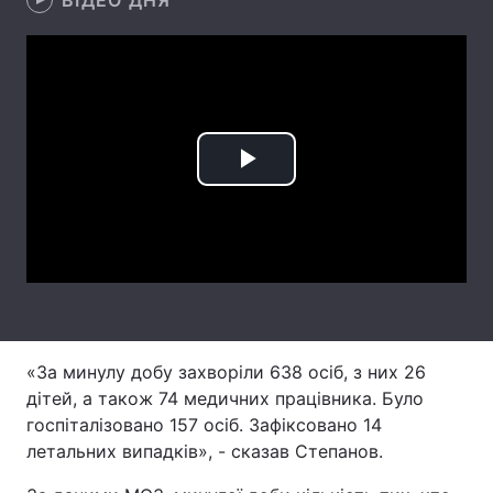
ВІДЕО ДНЯ
Лонгріди
Відео з Youtube
Статті
Інтерв'ю
Думки
Play
Архів
Вакансії
Video
Контакти
Послуги
«За минулу добу захворіли 638 осіб, з них 26
дітей, а також 74 медичних працівника. Було
госпіталізовано 157 осіб. Зафіксовано 14
летальних випадків», - сказав Степанов.