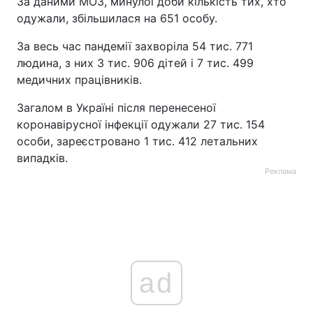
За даними МОЗ, минулої доби кількість тих, хто
одужали, збільшилася на 651 особу.
Тема оформлення
За весь час пандемії захворіла 54 тис. 771
людина, з них 3 тис. 906 дітей і 7 тис. 499
медичних працівників.
Загалом в Україні після перенесеної
коронавірусної інфекції одужали 27 тис. 154
особи, зареєстровано 1 тис. 412 летальних
випадків.
Реклама
ad