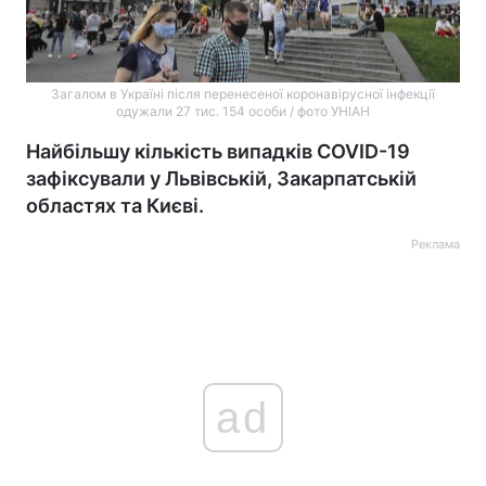
Загалом в Україні після перенесеної коронавірусної інфекції
одужали 27 тис. 154 особи / фото УНІАН
Найбільшу кількість випадків COVID-19
зафіксували у Львівській, Закарпатській
областях та Києві.
Реклама
ad