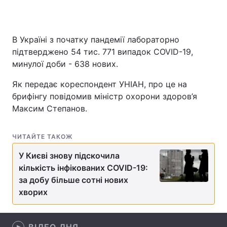
В Україні з початку пандемії лабораторно
Головна
Війна
підтверджено 54 тис. 771 випадок COVID-19,
минулої доби - 638 нових.
Україна
Політика
Як передає кореспондент УНІАН, про це на
Економіка
Світ
брифінгу повідомив міністр охорони здоров’я
Максим Степанов.
Спорт
Наука
Техно і зв'язок
Лайт
ЧИТАЙТЕ ТАКОЖ
Зброя
У Києві знову підскочила
Інциденти
кількість інфікованих COVID-19:
Здоров'я
Туризм
за добу більше сотні нових
хворих
Цікавинки
Погода
Екологія
Регіони