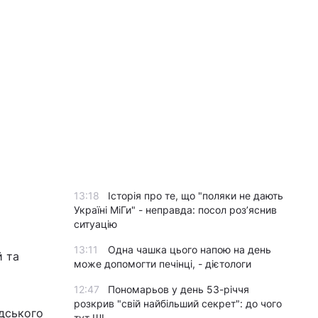
13:18
Історія про те, що "поляки не дають
Україні МіГи" - неправда: посол роз’яснив
ситуацію
13:11
Одна чашка цього напою на день
й та
може допомогти печінці, - дієтологи
12:47
Пономарьов у день 53-річчя
розкрив "свій найбільший секрет": до чого
дського
тут ШІ