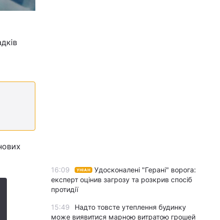
адків
нових
16:09
Удосконалені "Герані" ворога:
УНІАН
експерт оцінив загрозу та розкрив спосіб
протидії
15:49
Надто товсте утеплення будинку
може виявитися марною витратою грошей