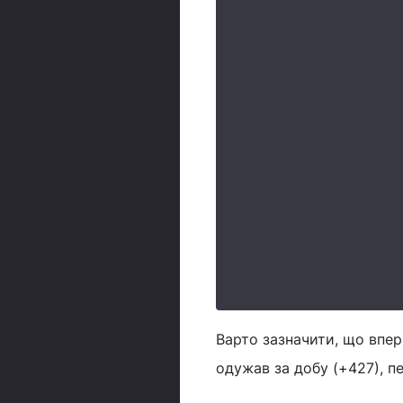
Варто зазначити, що вперш
одужав за добу (+427), п