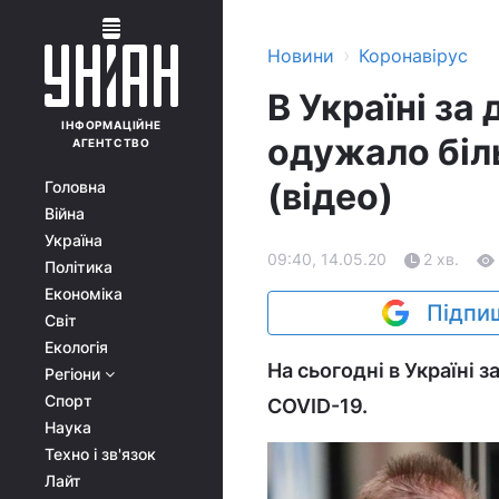
›
Новини
Коронавірус
В Україні за
ІНФОРМАЦІЙНЕ
одужало біл
АГЕНТСТВО
(відео)
Головна
Війна
Україна
09:40, 14.05.20
2 хв.
Політика
Економіка
Підпиш
Світ
Екологія
На сьогодні в Україні 
Регіони
Спорт
COVID-19.
Наука
Техно і зв'язок
Лайт