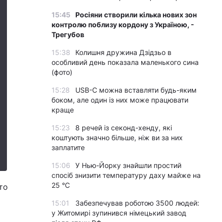
15:45
Росіяни створили кілька нових зон
контролю поблизу кордону з Україною, -
Трегубов
15:38
Колишня дружина Дзідзьо в
особливий день показала маленького сина
(фото)
15:28
USB-C можна вставляти будь-яким
боком, але один із них може працювати
краще
15:23
8 речей із секонд-хенду, які
коштують значно більше, ніж ви за них
заплатите
15:06
У Нью-Йорку знайшли простий
спосіб знизити температуру даху майже на
25 °C
то
15:01
Забезпечував роботою 3500 людей:
у Житомирі зупинився німецький завод