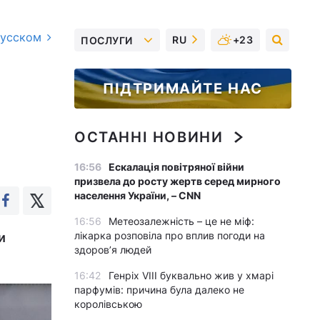
русском
RU
+23
ПОСЛУГИ
ПІДТРИМАЙТЕ НАС
ОСТАННІ НОВИНИ
16:56
Ескалація повітряної війни
призвела до росту жертв серед мирного
населення України, – CNN
16:56
Метеозалежність – це не міф:
лікарка розповіла про вплив погоди на
и
здоров’я людей
16:42
Генріх VIII буквально жив у хмарі
парфумів: причина була далеко не
королівською