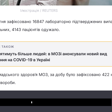
Ілюстрація / REUTERS
вітня зафіксовано 16847 лабораторно підтверджених вип
ьних, 4143 пацієнтів одужало.
Е ТАКОЖ
ятимуть більше людей: в МОЗі анонсували новий вид
ння на COVID-19 в Україні
адського здоров’я МОЗ, за добу було зафіксовано 422 
хвороби.
Play