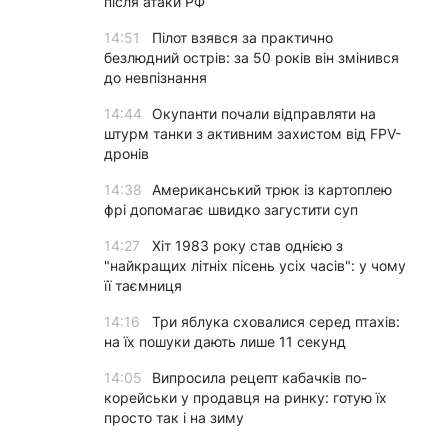
після атаки РФ
14:51
Пілот взявся за практично
безлюдний острів: за 50 років він змінився
до невпізнання
14:44
Окупанти почали відправляти на
штурм танки з активним захистом від FPV-
дронів
14:38
Американський трюк із картоплею
фрі допомагає швидко загустити суп
14:27
Хіт 1983 року став однією з
"найкращих літніх пісень усіх часів": у чому
її таємниця
14:16
Три яблука сховалися серед птахів:
на їх пошуки дають лише 11 секунд
14:05
Випросила рецепт кабачків по-
корейськи у продавця на ринку: готую їх
просто так і на зиму