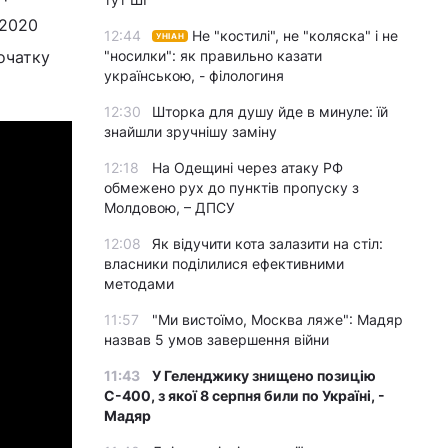
 2020
12:44
Не "костилі", не "коляска" і не
УНІАН
очатку
"носилки": як правильно казати
українською, - філологиня
12:30
Шторка для душу йде в минуле: їй
знайшли зручнішу заміну
12:18
На Одещині через атаку РФ
обмежено рух до пунктів пропуску з
Молдовою, – ДПСУ
12:08
Як відучити кота залазити на стіл:
власники поділилися ефективними
методами
11:57
"Ми вистоїмо, Москва ляже": Мадяр
назвав 5 умов завершення війни
11:43
У Геленджику знищено позицію
С-400, з якої 8 серпня били по Україні, -
Мадяр