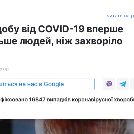
читать на 
 добу від COVID-19 вперше
ьше людей, ніж захворіло
2762
іться на нас в Google
зафіксовано 16847 випадків коронавірусної хвороб