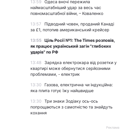
13:59
Одеса вночі пережила
наймасштабніший удар за весь час
повномасштабної війни, – Коваленко
13:57
Підводний човен, проданий Канаді
за £1, потопив американський крейсер
13:55
Ціль Росії №1: The Times розповів,
як працює український загін "глибоких
ударів" по РФ
13:48
Зарядка електрокара від розетки у
квартирі може обернутися серйозними
проблемами, - електрик
13:30
Газова, електрична чи індукційна:
яка плита готує їжу найшвидше
13:30
Три знаки Зодіаку ось-ось
попрощаються з самотністю та знайдуть
кохання
Реклама