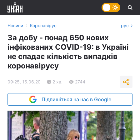
›
Новини
Коронавірус
рус
За добу - понад 650 нових
інфікованих COVID-19: в Україні
не спадає кількість випадків
коронавірусу
09:25, 15.06.20
2 хв.
2744
Підпишіться на нас в Google