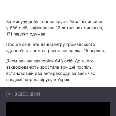
За минулу добу коронавірус в Україні виявили
Головна
Війна
у 656 осіб, зафіксовано 12 летальних випадків,
171 пацієнт одужав.
Україна
Політика
Про це свідчать дані Центру громадського
Економіка
Світ
здоров'я станом на ранок понеділка, 15 червня.
Спорт
Наука
Днем раніше захворіли 648 осіб. До цього
захворюваність зростала три дні поспіль,
Техно і зв'язок
Лайт
встановивши два антирекорди за весь час
пандемії коронавірусу в Україні.
Зброя
Інциденти
Здоров'я
Туризм
ВІДЕО ДНЯ
Цікавинки
Погода
Екологія
Регіони