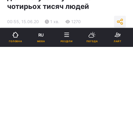
чотирьох тисяч людей
00:55, 15.06.20
1 хв.
1270
RU
Підпишіться на нас в Google
МОВА
ГОЛОВНА
РОЗДІЛИ
ПОГОДА
ЛАЙТ
Ілюстрація REUTERS
За добу лабораторний центр дослідив 376
зразків