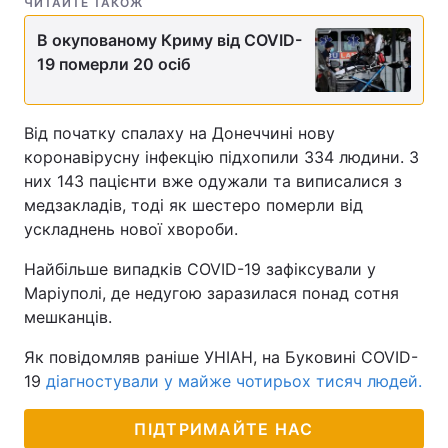
ЧИТАЙТЕ ТАКОЖ
В окупованому Криму від COVID-
19 померли 20 осіб
Від початку спалаху на Донеччині нову
коронавірусну інфекцію підхопили 334 людини. З
них 143 пацієнти вже одужали та виписалися з
медзакладів, тоді як шестеро померли від
ускладнень нової хвороби.
Найбільше випадків COVID-19 зафіксували у
Маріуполі, де недугою заразилася понад сотня
мешканців.
Як повідомляв раніше УНІАН, на Буковині COVID-
19
діагностували у майже чотирьох тисяч людей.
ПІДТРИМАЙТЕ НАС