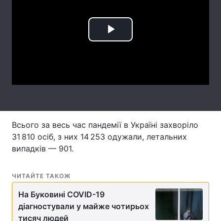
Лонгріди
Play
Відео з Youtube
Статті
Video
Інтерв'ю
Думки
Архів
Вакансії
Контакти
Всього за весь час пандемії в Україні захворіло
Послуги
31 810 осіб, з них 14 253 одужали, летальних
випадків — 901.
ЧИТАЙТЕ ТАКОЖ
На Буковині COVID-19
діагностували у майже чотирьох
тисяч людей