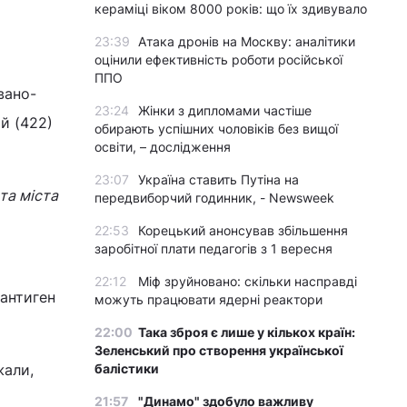
кераміці віком 8000 років: що їх здивувало
23:39
Атака дронів на Москву: аналітики
оцінили ефективність роботи російської
ППО
вано-
23:24
Жінки з дипломами частіше
ій (422)
обирають успішних чоловіків без вищої
освіти, – дослідження
23:07
Україна ставить Путіна на
та міста
передвиборчий годинник, - Newsweek
22:53
Корецький анонсував збільшення
заробітної плати педагогів з 1 вересня
22:12
Міф зруйновано: скільки насправді
антиген
можуть працювати ядерні реактори
22:00
Така зброя є лише у кількох країн:
Зеленський про створення української
жали,
балістики
21:57
"Динамо" здобуло важливу