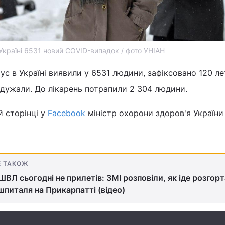
Україні 6531 новий COVID-випадок / фото УНІАН
ус в Україні виявили у 6531 людини, зафіксовано 120 л
 одужали. До лікарень потрапили 2 304 людини.
й сторінці у
Facebook
міністр охорони здоров'я Україн
Е ТАКОЖ
 ШВЛ сьогодні не прилетів: ЗМІ розповіли, як іде розгор
питаля на Прикарпатті (відео)