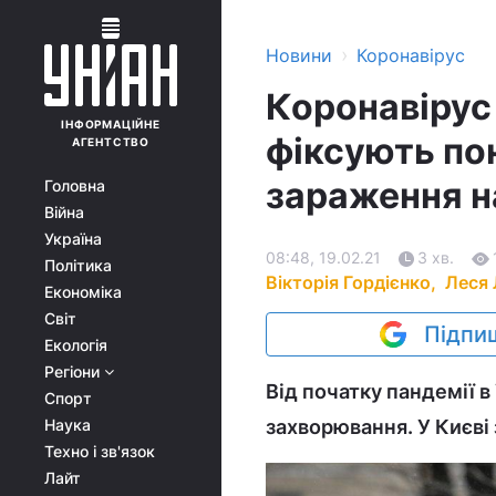
›
Новини
Коронавірус
Коронавірус 
ІНФОРМАЦІЙНЕ
фіксують пон
АГЕНТСТВО
зараження н
Головна
Війна
Україна
08:48, 19.02.21
3 хв.
Політика
Вікторія Гордієнко,
Леся
Економіка
Світ
Підпиш
Екологія
Регіони
Від початку пандемії в
Спорт
Наука
захворювання. У Києві
Техно і зв'язок
Лайт