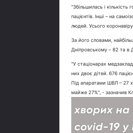
"Збільшилась і кількість 
пацієнтів. Інші – на самоі
людей. Усього коронавірус
За його словами, найбіль
Дніпровському – 82 та в 
"У стаціонарах медзакладі
них двоє дітей. 676 паці
Під апаратами ШВЛ – 27 х
майже 27%", - зазначив К