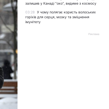
залишив у Канаді "око", видиме з космосу
03:28
У чому полягає користь волоських
горіхів для серця, мозку та зміцнення
імунітету
Реклама