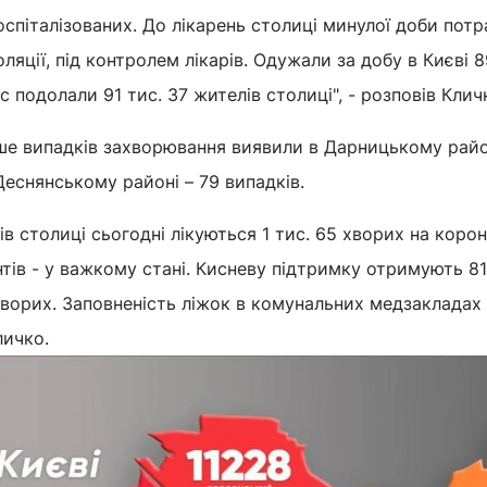
госпіталізованих. До лікарень столиці минулої доби пот
золяції, під контролем лікарів. Одужали за добу в Києві 
 подолали 91 тис. 37 жителів столиці", - розповів Клич
ше випадків захворювання виявили в Дарницькому районі
Деснянському районі – 79 випадків.
в столиці сьогодні лікуються 1 тис. 65 хворих на корона
єнтів - у важкому стані. Кисневу підтримку отримують 8
ворих. Заповненість ліжок в комунальних медзакладах 
личко.