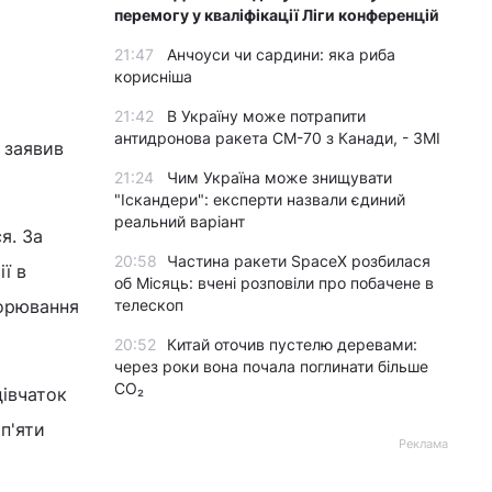
перемогу у кваліфікації Ліги конференцій
21:47
Анчоуси чи сардини: яка риба
корисніша
21:42
В Україну може потрапити
антидронова ракета CM-70 з Канади, - ЗМІ
 заявив
21:24
Чим Україна може знищувати
"Іскандери": експерти назвали єдиний
реальний варіант
я. За
20:58
Частина ракети SpaceX розбилася
ї в
об Місяць: вчені розповіли про побачене в
ворювання
телескоп
20:52
Китай оточив пустелю деревами:
через роки вона почала поглинати більше
CO₂
дівчаток
 п'яти
Реклама