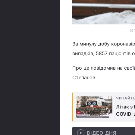
В 
За минулу добу коронавір
випадків, 5857 пацієнтів
Про це повідомив на свої
Степанов.
ЧИТАЙТ
Літак з
COVID-ш
ВІДЕО ДНЯ