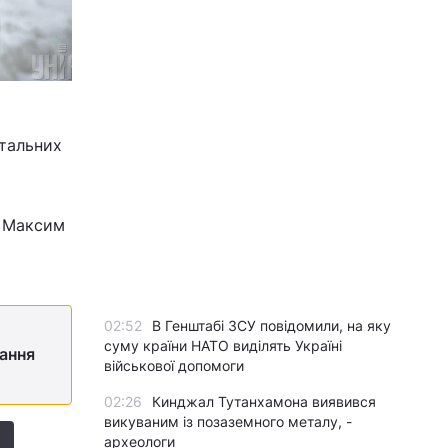
етальних
и Максим
02:52
В Генштабі ЗСУ повідомили, на яку
суму країни НАТО виділять Україні
тання
військової допомоги
02:26
Кинджал Тутанхамона виявився
викуваним із позаземного металу, -
археологи