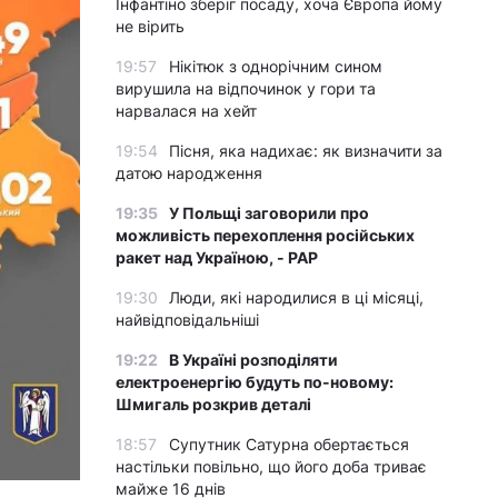
Інфантіно зберіг посаду, хоча Європа йому
не вірить
19:57
Нікітюк з однорічним сином
вирушила на відпочинок у гори та
нарвалася на хейт
19:54
Пісня, яка надихає: як визначити за
датою народження
19:35
У Польщі заговорили про
можливість перехоплення російських
ракет над Україною, - PAP
19:30
Люди, які народилися в ці місяці,
найвідповідальніші
19:22
В Україні розподіляти
електроенергію будуть по-новому:
Шмигаль розкрив деталі
18:57
Супутник Сатурна обертається
настільки повільно, що його доба триває
майже 16 днів