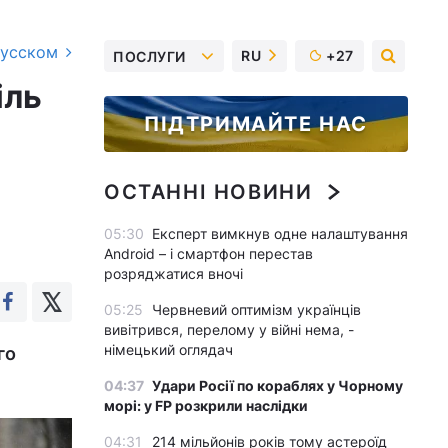
русском
RU
+27
ПОСЛУГИ
іль
ПІДТРИМАЙТЕ НАС
ОСТАННІ НОВИНИ
05:30
Експерт вимкнув одне налаштування
Android – і смартфон перестав
розряджатися вночі
05:25
Червневий оптимізм українців
вивітрився, перелому у війні нема, -
німецький оглядач
го
.
04:37
Удари Росії по кораблях у Чорному
морі: у FP розкрили наслідки
04:31
214 мільйонів років тому астероїд