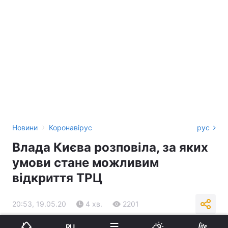
›
Новини
Коронавірус
рус
Влада Києва розповіла, за яких
умови стане можливим
відкриття ТРЦ
20:53, 19.05.20
4 хв.
2201
RU