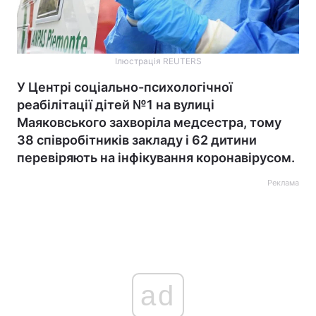
Ілюстрація REUTERS
У Центрі соціально-психологічної
реабілітації дітей №1 на вулиці
Маяковського захворіла медсестра, тому
38 співробітників закладу і 62 дитини
перевіряють на інфікування коронавірусом.
Реклама
ad