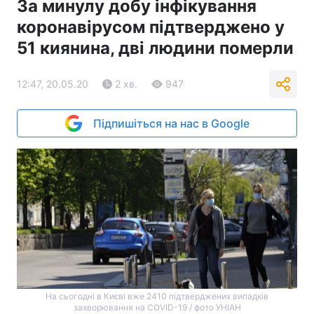
За минулу добу інфікування
коронавірусом підтверджено у
51 киянина, дві людини померли
12:47, 20.05.20
2 хв.
947
Підпишіться на нас в Google
На сьогодні в Києві вже 2410 підтверджених випадків
захворювання на COVID-19 / фото УНІАН