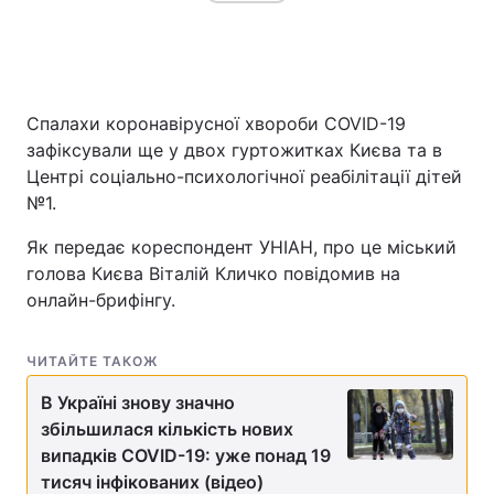
Головна
Війна
Спалахи коронавірусної хвороби COVID-19
Україна
Політика
зафіксували ще у двох гуртожитках Києва та в
Центрі соціально-психологічної реабілітації дітей
Економіка
Світ
№1.
Спорт
Наука
Як передає кореспондент УНІАН, про це міський
голова Києва Віталій Кличко повідомив на
Техно і зв'язок
Лайт
онлайн-брифінгу.
Зброя
Інциденти
ЧИТАЙТЕ ТАКОЖ
Здоров'я
Туризм
В Україні знову значно
збільшилася кількість нових
Цікавинки
Погода
випадків COVID-19: уже понад 19
тисяч інфікованих (відео)
Екологія
Регіони