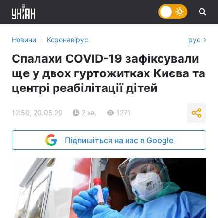
›
Новини
Коронавірус
рус
Спалахи COVID-19 зафіксували
ще у двох гуртожитках Києва та
центрі реабілітації дітей
12:50, 20.05.20
2 хв.
1271
Підпишіться на нас в Google