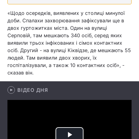
Лонгріди
«Щодо осередків, виявлених у столиці минулої
доби. Спалахи захворювання зафіксували ще в
двох гуртожитках міста. Один на вулиці
Відео з Youtube
Статті
Серповій, там мешкають 340 осіб, серед яких
виявили трьох інфікованих і сімох контактних
Інтерв'ю
Думки
осіб. Другий - на вулиці Кіквідзе, де мешкають 55
Архів
Вакансії
людей. Там виявили двох хворих, їх
госпіталізували, а також 10 контактних осіб», -
Контакти
сказав він.
Послуги
ВІДЕО ДНЯ